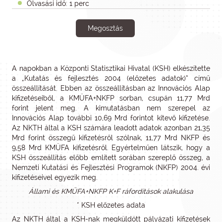
Olvasási idő: 1 perc
Megosztás
A napokban a Központi Statisztikai Hivatal (KSH) elkészítette
a „Kutatás és fejlesztés 2004 (előzetes adatok)” című
összeállítását. Ebben az összeállításban az Innovációs Alap
kifizetéseiből, a KMÜFA+NKFP sorban, csupán 11,77 Mrd
forint jelent meg. A kimutatásban nem szerepel az
Innovációs Alap további 10,69 Mrd forintot kitevő kifizetése.
Az NKTH által a KSH számára leadott adatok azonban 21,35
Mrd forint összegű kifizetésről szólnak, 11,77 Mrd NKFP és
9,58 Mrd KMÜFA kifizetésről. Egyértelműen látszik, hogy a
KSH összeállítás előbb említett sorában szereplő összeg, a
Nemzeti Kutatási és Fejlesztési Programok (NKFP) 2004. évi
kifizetéseivel egyezik meg.
Állami és KMÜFA+NKFP K+F ráfordítások alakulása
* KSH előzetes adata
Az NKTH által a KSH-nak megküldött pályázati kifizetések