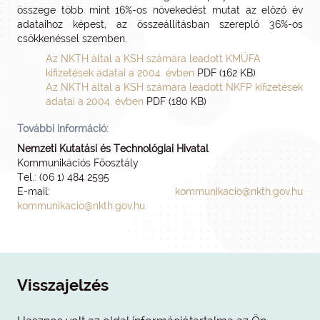
összege több mint 16%-os növekedést mutat az előző év
adataihoz képest, az összeállításban szereplő 36%-os
csökkenéssel szemben.
Az NKTH által a KSH számára leadott KMÜFA
kifizetések adatai a 2004. évben
PDF (162 KB)
Az NKTH által a KSH számára leadott NKFP kifizetések
adatai a 2004. évben
PDF (180 KB)
További információ:
Nemzeti Kutatási és Technológiai Hivatal
Kommunikációs Főosztály
Tel.: (06 1) 484 2595
E-mail:
kommunikacio@nkth.gov.hu
kommunikacio@nkth.gov.hu
Visszajelzés