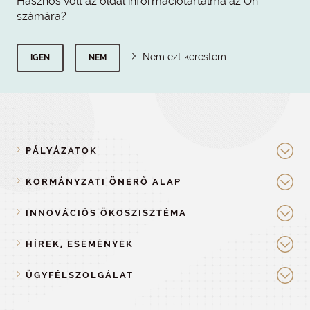
Hasznos volt az oldal információtartalma az Ön
számára?
Nem ezt kerestem
IGEN
NEM
PÁLYÁZATOK
KORMÁNYZATI ÖNERŐ ALAP
INNOVÁCIÓS ÖKOSZISZTÉMA
HÍREK, ESEMÉNYEK
ÜGYFÉLSZOLGÁLAT