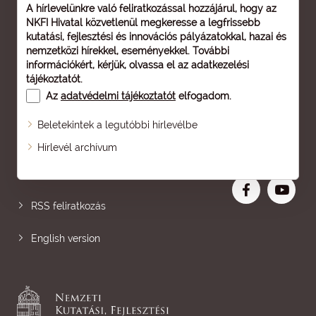
A hírlevelünkre való feliratkozással hozzájárul, hogy az
NKFI Hivatal közvetlenül megkeresse a legfrissebb
kutatási, fejlesztési és innovációs pályázatokkal, hazai és
nemzetközi hírekkel, eseményekkel. További
információkért, kérjük, olvassa el az
adatkezelési
tájékoztatót
.
Az
adatvédelmi tájékoztatót
elfogadom.
Beletekintek a legutóbbi hírlevélbe
Oldaltérkép
Hírlevél archívum
Nagyobb betű
RSS feliratkozás
English version