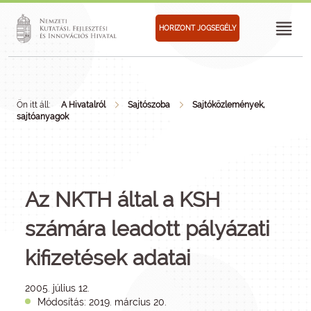
HORIZONT JOGSEGÉLY
Ön itt áll:
A Hivatalról
Sajtószoba
Sajtóközlemények,
sajtóanyagok
Az NKTH által a KSH
számára leadott pályázati
kifizetések adatai
2005. július 12.
Módosítás: 2019. március 20.