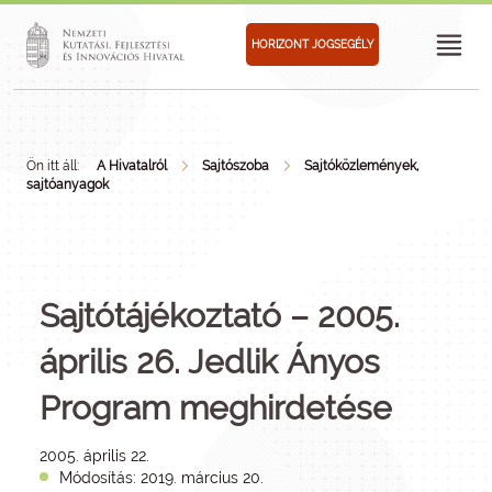
HORIZONT JOGSEGÉLY
Ön itt áll:
A Hivatalról
Sajtószoba
Sajtóközlemények,
sajtóanyagok
Sajtótájékoztató – 2005.
április 26. Jedlik Ányos
Program meghirdetése
2005. április 22.
Módosítás: 2019. március 20.