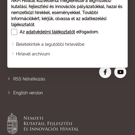
NKFI Hivatal közvetlenül megkeresse a legfrissebb
kutatási, fejlesztési és innovációs pályázatokkal, hazai és
nemzetközi hírekkel, eseményekkel. További
információkért, kérjük, olvassa el az
adatkezelési
tájékoztatót
.
Az
adatvédelmi tájékoztatót
elfogadom.
Beletekintek a legutóbbi hírlevélbe
Oldaltérkép
Hírlevél archívum
Nagyobb betű
RSS feliratkozás
English version