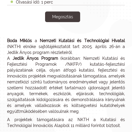
Olvasási idő: 1 perc
Megosztás
Boda Miklós
a
Nemzeti Kutatási és Technológiai Hivatal
(NKTH) elnöke sajtótájékoztatót tart 2005. április 26-án a
Jedlik Ányos program részleteiről.
A
Jedlik Ányos Program
(korábban: Nemzeti Kutatási és
Fejlesztési Programok /NKFP/) kutatás-fejlesztési
pályázatának célja, olyan átfogó kutatási, fejlesztési és
innovációs projektek megvalósításának támogatása, amelyek
nemzetközi szintű tudományos eredményeket vagy jelentős
szellemi hozzáadott értéket tartalmazó újdonságot jelentő
anyagok, termékek, eszközök, eljárások, technológiák,
szolgáltatások kidolgozására és demonstrálására irányulnak
és amelyek vállalkozások és költségvetési kutatóhelyek
együttműködésében valósulnak meg.
A projektek támogatására az NKTH a Kutatási és
Technológiai Innovációs Alapból 11 milliárd forintot biztosít.