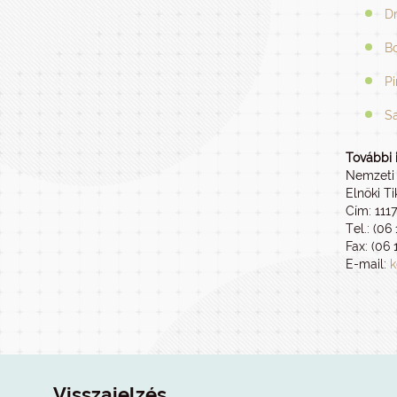
Dr
Bo
Pi
S
További 
Nemzeti 
Elnöki T
Cím: 111
Tel.: (06
Fax: (06 
E-mail:
k
Visszajelzés