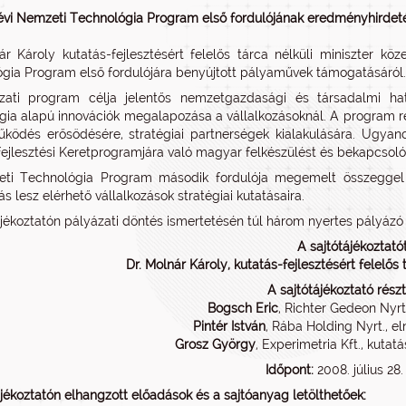
évi Nemzeti Technológia Program első fordulójának eredményhirdet
ár Károly kutatás-fejlesztésért felelős tárca nélküli miniszter kö
gia Program első fordulójára benyújtott pályaművek támogatásáról.
zati program célja jelentős nemzetgazdasági és társadalmi hatá
gia alapú innovációk megalapozása a vállalkozásoknál. A program rév
ködés erősödésére, stratégiai partnerségek kialakulására. Ugyanc
fejlesztési Keretprogramjára való magyar felkészülést és bekapcsoló
i Technológia Program második fordulója megemelt összeggel ker
s lesz elérhető vállalkozások stratégiai kutatásaira.
ájékoztatón pályázati döntés ismertetésén túl három nyertes pályázó
A sajtótájékoztató
Dr. Molnár Károly, kutatás-fejlesztésért felelős t
A sajtótájékoztató részt
Bogsch Eric
, Richter Gedeon Nyrt
Pintér István
, Rába Holding Nyrt., e
Grosz György
, Experimetria Kft., kutat
Időpont:
2008. július 28.
ájékoztatón elhangzott előadások és a sajtóanyag letölthetőek: