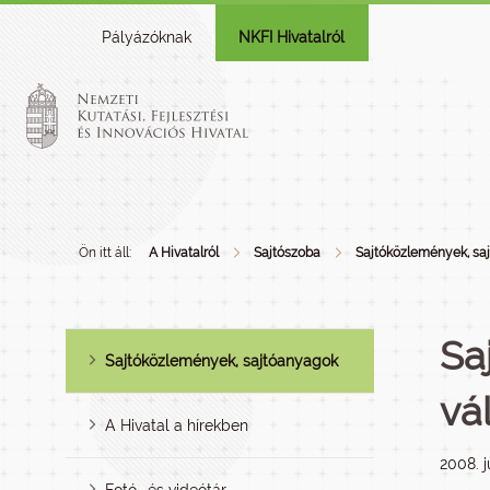
Pályázóknak
NKFI Hivatalról
Ön itt áll:
A Hivatalról
Sajtószoba
Sajtóközlemények, sa
Saj
Sajtóközlemények, sajtóanyagok
vá
A Hivatal a hírekben
2008. j