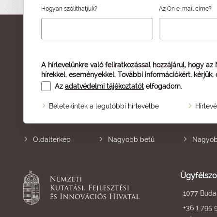
Hogyan szólíthatjuk?
Az Ön e-mail címe?
A hírlevelünkre való feliratkozással hozzájárul, hogy az
hírekkel, eseményekkel. További információkért, kérjük,
Az
adatvédelmi tájékoztatót
elfogadom.
Beletekintek a legutóbbi hírlevélbe
Hírlev
Oldaltérkép
Nagyobb betű
Nagyob
Ügyfélszo
1077 Budap
+36 1 795 