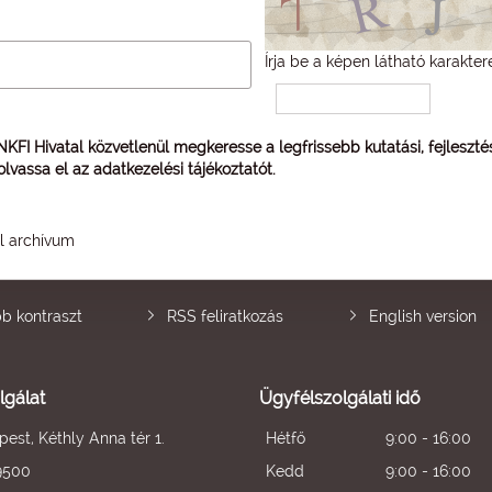
Írja be a képen látható karakter
 NKFI Hivatal közvetlenül megkeresse a legfrissebb kutatási, fejleszt
 olvassa el az
adatkezelési tájékoztatót
.
él archívum
b kontraszt
RSS feliratkozás
English version
lgálat
Ügyfélszolgálati idő
est, Kéthly Anna tér 1.
Hétfő
9:00 - 16:00
9500
Kedd
9:00 - 16:00