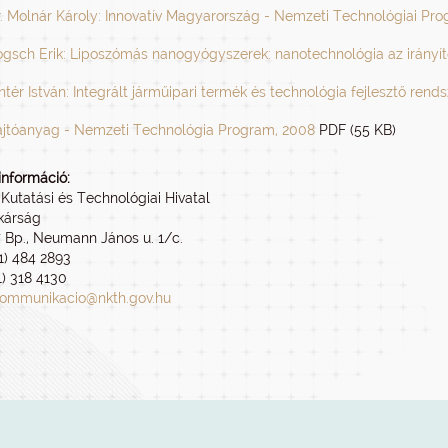
. Molnár Károly: Innovatív Magyarország - Nemzeti Technológiai Pr
gsch Erik: Liposzómás nanogyógyszerek: nanotechnológia az irányít
ntér István: Integrált járműipari termék és technológia fejlesztő rend
ajtóanyag - Nemzeti Technológia Program, 2008
PDF (55 KB)
információ:
Kutatási és Technológiai Hivatal
ikárság
7 Bp., Neumann János u. 1/c.
 1) 484 2893
1) 318 4130
ommunikacio@nkth.gov.hu