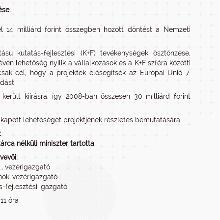
ése.
zel 14 milliárd forint összegben hozott döntést a Nemzeti
sú kutatás-fejlesztési (K+F) tevékenységek ösztönzése,
én lehetőség nyílik a vállalkozások és a K+F szféra közötti
sak cél, hogy a projektek elősegítsék az Európai Unió 7.
dást.
ült kiírásra, így 2008-ban összesen 30 milliárd forint
 kapott lehetőséget projektjének részletes bemutatására.
t
árca nélküli miniszter tartotta
vevői:
., vezérigazgató
lnök-vezérigazgató
ás-fejlesztési igazgató
 11 óra