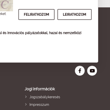
eket:
ési és innovációs pályázatokkal, hazai és nemzetközi
Jogi információk
Jogszabálykeresés
Impresszum