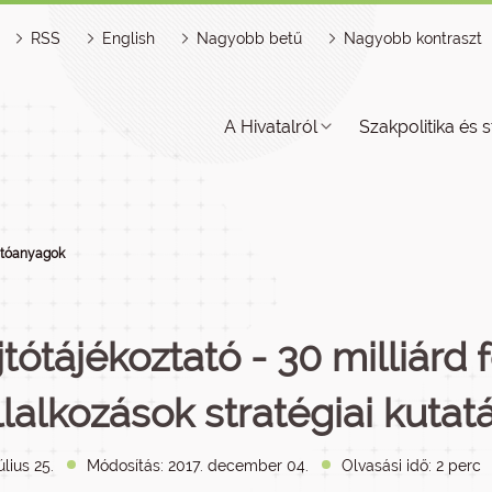
RSS
English
Nagyobb betű
Nagyobb kontraszt
A Hivatalról
Szakpolitika és s
jtóanyagok
tótájékoztató - 30 milliárd f
llalkozások stratégiai kutat
úlius 25.
Módosítás: 2017. december 04.
Olvasási idő: 2 perc