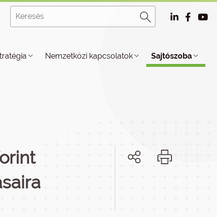
tratégia
Nemzetközi kapcsolatok
Sajtószoba
orint
ásaira