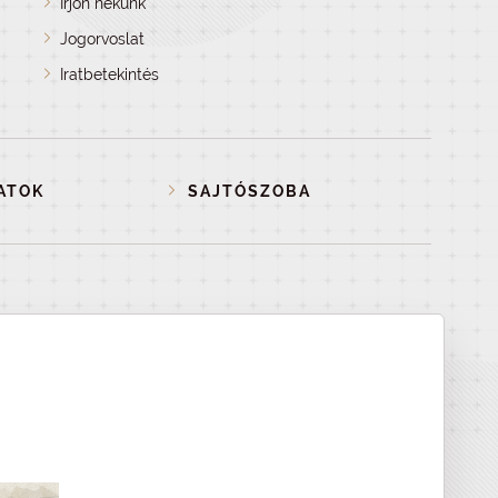
Írjon nekünk
Jogorvoslat
Iratbetekintés
ATOK
SAJTÓSZOBA