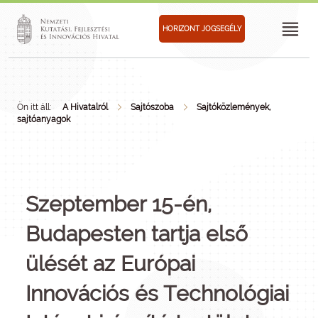
HORIZONT JOGSEGÉLY
Ön itt áll:
A Hivatalról
Sajtószoba
Sajtóközlemények,
sajtóanyagok
Szeptember 15-én,
Budapesten tartja első
ülését az Európai
Innovációs és Technológiai