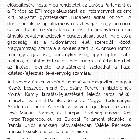
elősegítésére hozta meg rendeletét az Európa Parlament és
a Tanács az ETI megalakulásáról; az intézménynek az erre
kiírt pályázat győzteseként Budapest adhat otthont. A
döntéshozók az új intézménytől azt várják, hogy autonóm
szervezetként országhatárokon és tudományterületeken
átnyúló együttműködések megvalósulását segíti majd elő a
gazdasági és a tudományos élet szereplői között.
Magyarország számára a döntés azért is különösen fontos,
mert így a gazdasági versenyképesség egyik legfontosabb
motorja, a kutatás-fejlesztés még inkább előtérbe kerülhet;
az intézet jelenléte katalizátorként szolgálhat a hazai
kutatás-fejlesztési tevékenység számára.
A tizenegy órakor kezdődő ünnepélyes megnyitón magyar
részről beszédet mond Gyurcsány Ferenc miniszterelnök,
Molnár Károly kutatás-fejlesztésért felelős tárca nélküli
miniszter, valamint Pálinkás József, a Magyar Tudományos
Akadémia elnöke. A rendezvény vendégei közül felszólal
José Manuel Barroso, az Európai Bizottság elnöke, Rodi
Kratsa-Tsagaropoulou, az Európai Parlament alelnöke, a
francia uniós elnökség képviseletében Valérie Pécresse,
francia felsőoktatás és kutatási miniszter.