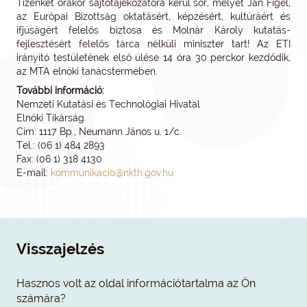
Tizenkét órakor sajtótájékozatóra kerül sor, melyet Jan Figel,
az Európai Bizottság oktatásért, képzésért, kultúráért és
ifjúságért felelős biztosa és Molnár Károly kutatás-
fejlesztésért felelős tárca nélküli miniszter tart! Az ETI
irányító testületének első ülése 14 óra 30 perckor kezdődik,
az MTA elnöki tanácstermében.
További információ:
Nemzeti Kutatási és Technológiai Hivatal
Elnöki Tikárság
Cím: 1117 Bp., Neumann János u. 1/c.
Tel.: (06 1) 484 2893
Fax: (06 1) 318 4130
E-mail:
kommunikacio@nkth.gov.hu
Visszajelzés
Hasznos volt az oldal információtartalma az Ön
számára?