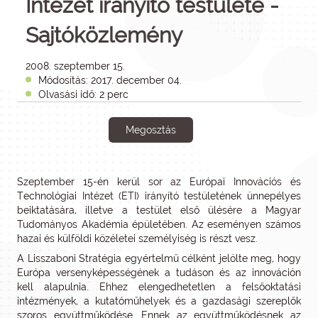
Intézet irányító testülete -
Sajtóközlemény
2008. szeptember 15.
Módosítás: 2017. december 04.
Olvasási idő: 2 perc
Megosztás
Szeptember 15-én kerül sor az Európai Innovációs és
Technológiai Intézet (ETI) irányító testületének ünnepélyes
beiktatására, illetve a testület első ülésére a Magyar
Tudományos Akadémia épületében. Az eseményen számos
hazai és külföldi közéletei személyiség is részt vesz.
A Lisszaboni Stratégia egyértelmű célként jelölte meg, hogy
Európa versenyképességének a tudáson és az innováción
kell alapulnia. Ehhez elengedhetetlen a felsőoktatási
intézmények, a kutatóműhelyek és a gazdasági szereplők
szoros együttműködése. Ennek az együttműködésnek az