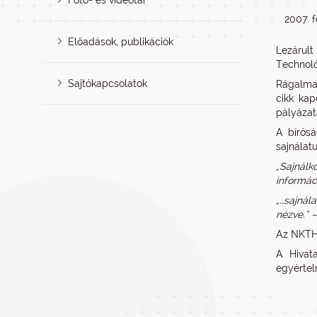
Fotó- és videótár
2007. f
Előadások, publikációk
Lezárult
Technoló
Sajtókapcsolatok
Rágalmaz
cikk kap
pályázatá
A bírósá
sajnálatu
„Sajnálk
informác
„…sajnál
nézve.” –
Az NKTH 
A Hivat
egyértel