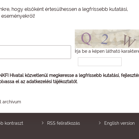
nkre, hogy elsőként értesülhessen a legfrissebb kutatási,
és eseményekről!
Írja be a képen látható karakter
 NKFI Hivatal közvetlenül megkeresse a legfrissebb kutatási, fejleszt
 olvassa el az
adatkezelési tájékoztatót
.
él archívum
b kontraszt
RSS feliratkozás
English version