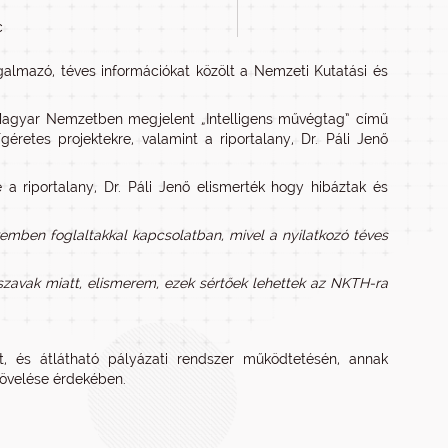
c
almazó, téves információkat közölt a Nemzeti Kutatási és
 Magyar Nemzetben megjelent „Intelligens művégtag” című
retes projektekre, valamint a riportalany, Dr. Páli Jenő
e a riportalany, Dr. Páli Jenő elismerték hogy hibáztak és
kemben foglaltakkal kapcsolatban, mivel a nyilatkozó téves
szavak miatt, elismerem, ezek sértőek lehettek az NKTH-ra
t, és átlátható pályázati rendszer működtetésén, annak
övelése érdekében.