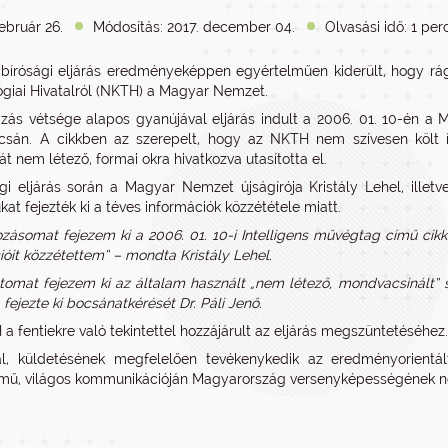
ebruár 26.
Módosítás: 2017. december 04.
Olvasási idő: 1 per
 bírósági eljárás eredményeképpen egyértelműen kiderült, hogy rág
giai Hivatalról (NKTH) a Magyar Nemzet.
ás vétsége alapos gyanújával eljárás indult a 2006. 01. 10-én a
csán. A cikkben az szerepelt, hogy az NKTH nem szívesen költ ígé
t nem létező, formai okra hivatkozva utasította el.
gi eljárás során a Magyar Nemzet újságírója Kristály Lehel, illetv
kat fejezték ki a téves információk közzététele miatt.
ozásomat fejezem ki a 2006. 01. 10-i Intelligens művégtag című cik
ióit közzétettem” – mondta Kristály Lehel.
atomat fejezem ki az általam használt „nem létező, mondvacsinált” 
 fejezte ki bocsánatkérését Dr. Páli Jenő.
a fentiekre való tekintettel hozzájárult az eljárás megszüntetéséhez.
al, küldetésének megfelelően tevékenykedik az eredményorientál
mű, világos kommunikációján Magyarország versenyképességének n