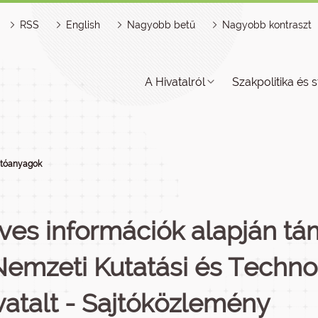
RSS
English
Nagyobb betű
Nagyobb kontraszt
A Hivatalról
Szakpolitika és s
jtóanyagok
ves információk alapján t
Nemzeti Kutatási és Techno
vatalt - Sajtóközlemény