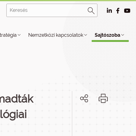
tratégia
Nemzetközi kapcsolatok
Sajtószoba
ámadták
lógiai