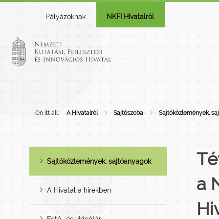
Pályázóknak
NKFI Hivatalról
Ön itt áll:
A Hivatalról
Sajtószoba
Sajtóközlemények, sa
Té
Sajtóközlemények, sajtóanyagok
a 
A Hivatal a hírekben
Hi