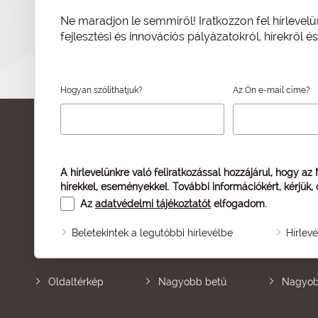
Ne maradjon le semmiről! Iratkozzon fel hírlevelü
fejlesztési és innovációs pályázatokról, hírekről 
Hogyan szólíthatjuk?
Az Ön e-mail címe?
A hírlevelünkre való feliratkozással hozzájárul, hogy az
hírekkel, eseményekkel. További információkért, kérjük,
Az
adatvédelmi tájékoztatót
elfogadom.
Beletekintek a legutóbbi hírlevélbe
Hírlev
Oldaltérkép
Nagyobb betű
Nagyob