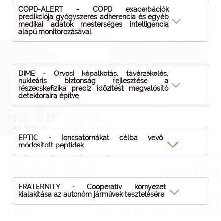
COPD-ALERT - COPD exacerbációk
predikciója gyógyszeres adherencia és egyéb
medikai adatok mesterséges intelligencia
alapú monitorozásával
DIME - Orvosi képalkotás, távérzékelés,
nukleáris biztonság fejlesztése a
részecskefizika precíz időzítést megvalósító
detektoraira építve
EPTIC - Ioncsatornákat célba vevő
módosított peptidek
FRATERNITY - Cooperatív környezet
kialakítása az autonóm járművek tesztelésére