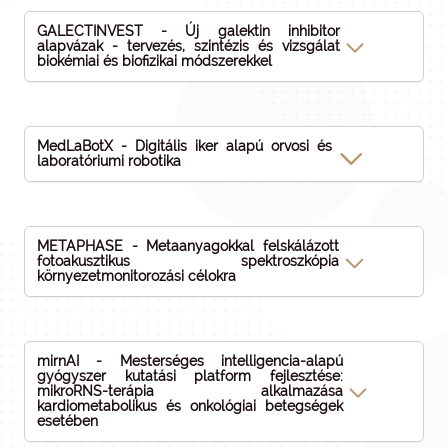
GALECTINVEST - Új galektin inhibitor
alapvázak - tervezés, szintézis és vizsgálat
biokémiai és biofizikai módszerekkel
MedLaBotX - Digitális iker alapú orvosi és
laboratóriumi robotika
METAPHASE - Metaanyagokkal felskálázott
fotoakusztikus spektroszkópia
környezetmonitorozási célokra
mirnAI - Mesterséges intelligencia-alapú
gyógyszer kutatási platform fejlesztése:
mikroRNS-terápia alkalmazása
kardiometabolikus és onkológiai betegségek
esetében