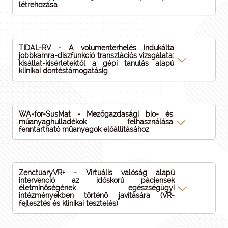
létrehozása
TIDAL-RV - A volumenterhelés indukálta
jobbkamra-diszfunkció transzlációs vizsgálata:
kisállat-kísérletektől a gépi tanulás alapú
klinikai döntéstámogatásig
WA-for-SusMat - Mezőgazdasági bio- és
műanyaghulladékok felhasználása
fenntartható műanyagok előállításához
ZenctuaryVR+ - Virtuális valóság alapú
intervenció az időskorú páciensek
életminőségének egészségügyi
intézményekben történő javítására (VR-
fejlesztés és klinikai tesztelés)