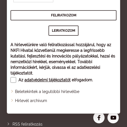
A hírlevelünkre való feliratkozással hozzájárul, hogy az
NKFI Hivatal közvetlenül megkeresse a legfrissebb
kutatási, fejlesztési és innovációs pályázatokkal, hazai és
nemzetközi hírekkel, eseményekkel. További
információkért, kérjük, olvassa el az
adatkezelési
tájékoztatót
.
Az
adatvédelmi tájékoztatót
elfogadom.
Beletekintek a legutóbbi hírlevélbe
Oldaltérkép
Hírlevél archívum
Nagyobb betű
RSS feliratkozás