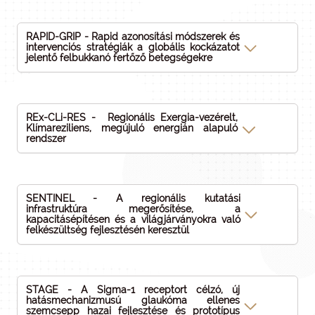
RAPID-GRIP - Rapid azonosítási módszerek és
intervenciós stratégiák a globális kockázatot
jelentő felbukkanó fertőző betegségekre
REx-CLi-RES - Regionális Exergia-vezérelt,
Klímareziliens, megújuló energián alapuló
rendszer
SENTINEL - A regionális kutatási
infrastruktúra megerősítése, a
kapacitásépítésen és a világjárványokra való
felkészültség fejlesztésén keresztül
STAGE - A Sigma-1 receptort célzó, új
hatásmechanizmusú glaukóma ellenes
szemcsepp hazai fejlesztése és prototípus