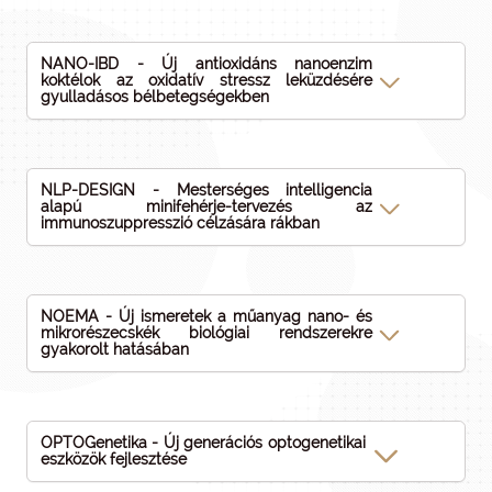
NANO-IBD - Új antioxidáns nanoenzim
koktélok az oxidatív stressz leküzdésére
gyulladásos bélbetegségekben
NLP-DESIGN - Mesterséges intelligencia
alapú minifehérje-tervezés az
immunoszuppresszió célzására rákban
NOEMA - Új ismeretek a műanyag nano- és
mikrorészecskék biológiai rendszerekre
gyakorolt hatásában
OPTOGenetika - Új generációs optogenetikai
eszközök fejlesztése