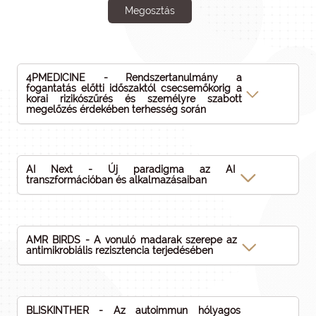
Megosztás
4PMEDICINE - Rendszertanulmány a
fogantatás előtti időszaktól csecsemőkorig a
korai rizikószűrés és személyre szabott
megelőzés érdekében terhesség során
AI Next - Új paradigma az AI
transzformációban és alkalmazásaiban
AMR BIRDS - A vonuló madarak szerepe az
antimikrobiális rezisztencia terjedésében
BLISKINTHER - Az autoimmun hólyagos