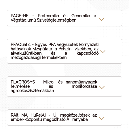
PAGE-HF - Proteomika és Genomika a
Végstádiumú Szívelégtelenségben
PFAQuatic - Egyes PFA vegyületek környezeti
hatásainak vizsgálata a felszíni vizekben, az
akvakultúrákban és a kapcsolódó
mezőgazdasági termékekben
PLAGROSYS - Mikro- és nanoműanyagok
felmérése és monitorozása
agroökoszisztémákban
RAItHMA HuRelAI - Új megközelítések az
ember-központú megbízható AI irányába