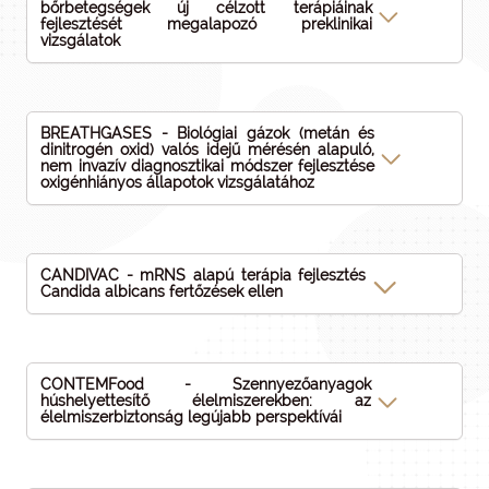
bőrbetegségek új célzott terápiáinak
fejlesztését megalapozó preklinikai
vizsgálatok
BREATHGASES - Biológiai gázok (metán és
dinitrogén oxid) valós idejű mérésén alapuló,
nem invazív diagnosztikai módszer fejlesztése
oxigénhiányos állapotok vizsgálatához
CANDIVAC - mRNS alapú terápia fejlesztés
Candida albicans fertőzések ellen
CONTEMFood - Szennyezőanyagok
húshelyettesítő élelmiszerekben: az
élelmiszerbiztonság legújabb perspektívái