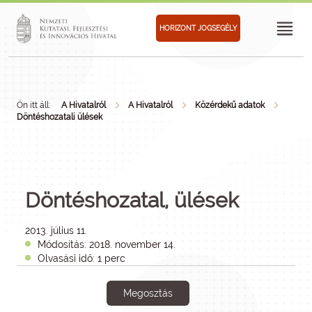
HORIZONT JOGSEGÉLY
Ön itt áll:
A Hivatalról
A Hivatalról
Közérdekű adatok
Döntéshozatali ülések
Döntéshozatal, ülések
2013. július 11.
Módosítás: 2018. november 14.
Olvasási idő: 1 perc
Megosztás