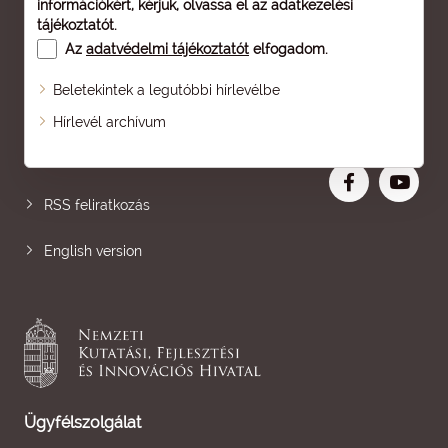
információkért, kérjük, olvassa el az
adatkezelési
tájékoztatót
.
Az
adatvédelmi tájékoztatót
elfogadom.
Beletekintek a legutóbbi hírlevélbe
Oldaltérkép
Hírlevél archívum
Nagyobb betű
RSS feliratkozás
English version
Ügyfélszolgálat