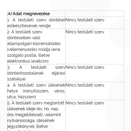
A)
Adat megnevezése
1. A testületi szerv döntései
Nincs testületi szerv.
előkészítésének rendje
2. A testületi szerv
Nincs testületi szerv.
döntéseiben való
állampolgári közreműködés
(véleményezés) módja (erre
szolgáló postai, illetve
elektronikus levélcím)
3. A testületi szerv
Nincs testületi szerv.
döntéshozatalának eljárási
szabályai
4. A testületi szerv ülésének
Nincs testületi szerv.
helye (irányítószám, város,
utca, házszám)
5. A testületi szerv megtartott
Nincs testületi szerv.
üléseinek ideje (év, hó, nap,
óra megjelöléssel), valamint
nyilvánossága, üléseinek
jegyzőkönyvei, illetve