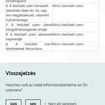
összefoglalói
6. A testületi szerv tervezett
Nincs testületi szerv.
üléseinek ideje (év, hó, nap,
óra megjelöléssel), valamint
nyilvánossága
7. A testületi szerv ülései
Nincs testületi szerv.
látogathatóságának rendje
8. A testületi szerv üléseinek
Nincs testületi szerv.
napirendje
9. A testületi szerv
Nincs testületi szerv.
döntéseinek felsorolása
Visszajelzés
Hasznos volt az oldal információtartalma az Ön
számára?
Nem ezt kerestem
IGEN
NEM