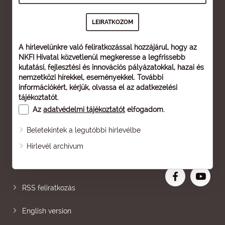
A hírlevelünkre való feliratkozással hozzájárul, hogy az
NKFI Hivatal közvetlenül megkeresse a legfrissebb
kutatási, fejlesztési és innovációs pályázatokkal, hazai és
nemzetközi hírekkel, eseményekkel. További
információkért, kérjük, olvassa el az
adatkezelési
tájékoztatót
.
Az
adatvédelmi tájékoztatót
elfogadom.
Beletekintek a legutóbbi hírlevélbe
Oldaltérkép
Hírlevél archívum
Nagyobb betű
RSS feliratkozás
English version