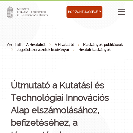
HORIZONT JOGSEGÉLY
Ön itt áll:
A Hivatalról
A Hivatalról
Kiadványok, publikációk
Jogelőd szervezetek kiadványai
Hivatali kiadványok
Útmutató a Kutatási és
Technológiai Innovációs
Alap elszámolásához,
befizetéséhez, a