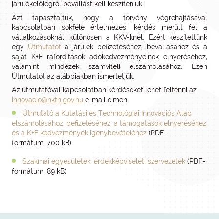
járulékelőlegről bevallást kell készíteniük.
Azt tapasztaltuk, hogy a törvény végrehajtásával
kapcsolatban sokféle értelmezési kérdés merült fel a
vállalkozásoknál, különösen a KKV-knél. Ezért készítettünk
egy
Útmutatót
a járulék befizetéséhez, bevallásához és a
saját K+F ráfordítások adókedvezményeinek elnyeréséhez,
valamint mindezek számviteli elszámolásához. Ezen
Útmutatót az alábbiakban ismertetjük.
Az útmutatóval kapcsolatban kérdéseket lehet feltenni az
innovacio@nkth.gov.hu
e-mail címen.
Útmutató a Kutatási és Technológiai Innovációs Alap
elszámolásához, befizetéséhez, a támogatások elnyeréséhez
és a K+F kedvezmények igénybevételéhez
(PDF-
formátum, 700 kB)
Szakmai egyesületek, érdekképviseleti szervezetek
(PDF-
formátum, 89 kB)