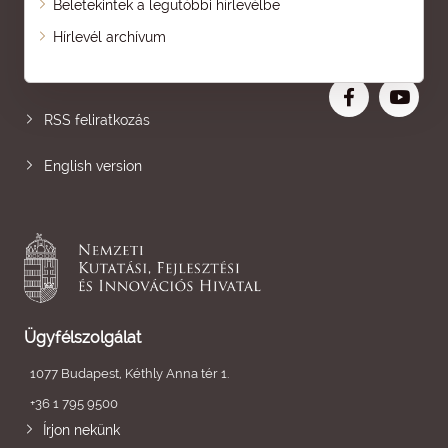
Beletekintek a legutóbbi hírlevélbe
Oldaltérkép
Hírlevél archívum
Nagyobb betű
RSS feliratkozás
English version
Ügyfélszolgálat
1077 Budapest, Kéthly Anna tér 1.
+36 1 795 9500
Írjon nekünk