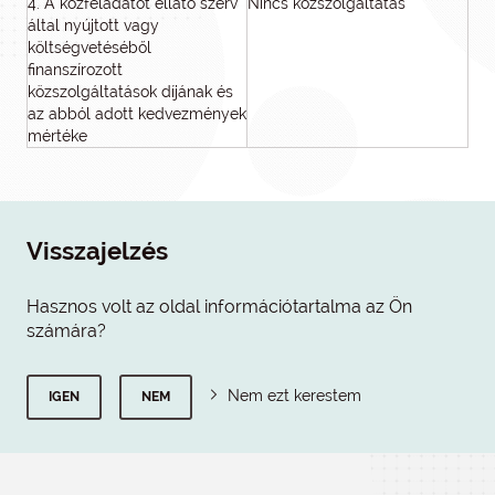
4. A közfeladatot ellátó szerv
Nincs közszolgáltatás
által nyújtott vagy
költségvetéséből
finanszírozott
közszolgáltatások díjának és
az abból adott kedvezmények
mértéke
Visszajelzés
Hasznos volt az oldal információtartalma az Ön
számára?
Nem ezt kerestem
IGEN
NEM