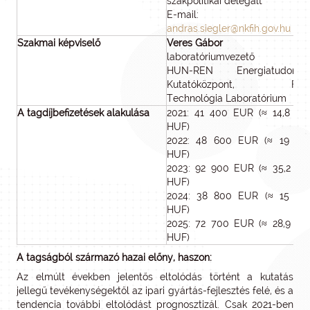
szakpolitikai delegált
E-mail:
andras.siegler@nkfih.gov.hu
Szakmai képviselő
Veres Gábor
laboratóriumvezető
HUN-REN Energiatudomán
Kutatóközpont, Fúzi
Technológia Laboratórium
A tagdíjbefizetések alakulása
2021: 41 400 EUR (≈ 14,8 mill
HUF)
2022: 48 600 EUR (≈ 19 mill
HUF)
2023: 92 900 EUR (≈ 35,2 mill
HUF)
2024: 38 800 EUR (≈ 15 mill
HUF)
2025: 72 700 EUR (≈ 28,9 mill
HUF)
A tagságból származó hazai előny, haszon:
Az elmúlt években jelentős eltolódás történt a kutatás
jellegű tevékenységektől az ipari gyártás-fejlesztés felé, és a
tendencia további eltolódást prognosztizál. Csak 2021-ben