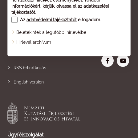
nemzetközi hírekkel, eseményekkel. További
információkért, kérjük, olvassa el az
adatkezelési
tájékoztatót
.
Az
adatvédelmi tájékoztatót
elfogadom.
Beletekintek a legutóbbi hírlevélbe
Oldaltérkép
Hírlevél archívum
Nagyobb betű
RSS feliratkozás
English version
Ügyfélszolgálat