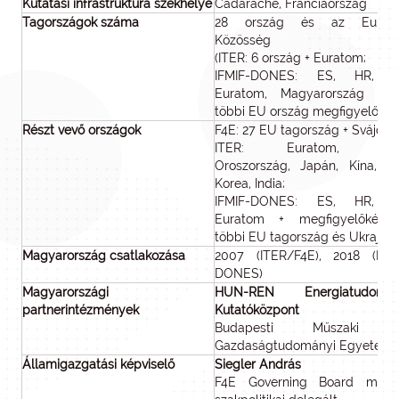
Kutatási infrastruktúra székhelye
Cadarache, Franciaország
Tagországok száma
28 ország és az Eurat
Közösség
(ITER: 6 ország + Euratom;
IFMIF-DONES: ES, HR, J
Euratom, Magyarország és
többi EU ország megfigyelő)
Részt vevő országok
F4E: 27 EU tagország + Svájc;
ITER: Euratom, US
Oroszország, Japán, Kína, Dé
Korea, India;
IFMIF-DONES: ES, HR, J
Euratom + megfigyelőként
többi EU tagország és Ukrajna
Magyarország csatlakozása
2007 (ITER/F4E), 2018 (IFMI
DONES)
Magyarországi
HUN-REN Energiatudomán
partnerintézmények
Kutatóközpont
Budapesti Műszaki 
Gazdaságtudományi Egyetem
Államigazgatási képviselő
Siegler András
F4E Governing Board magy