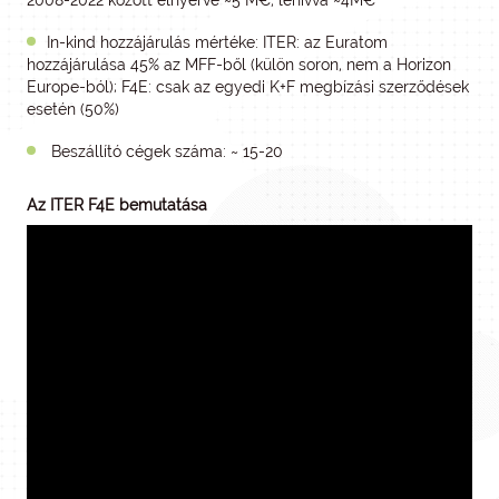
2008-2022 között elnyerve ~5 M€, lehívva ~4M€
In-kind hozzájárulás mértéke: ITER: az Euratom
hozzájárulása 45% az MFF-ből (külön soron, nem a Horizon
Europe-ból); F4E: csak az egyedi K+F megbízási szerződések
esetén (50%)
Beszállító cégek száma: ~ 15-20
Az ITER F4E bemutatása