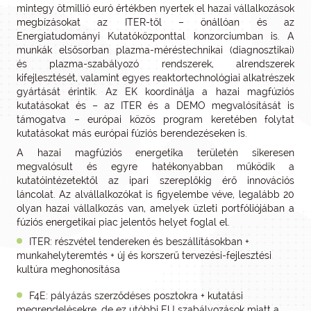
mintegy ötmillió euró értékben nyertek el hazai vállalkozások
megbízásokat az ITER-től – önállóan és az
Energiatudományi Kutatóközponttal konzorciumban is. A
munkák elsősorban plazma-méréstechnikai (diagnosztikai)
és plazma-szabályozó rendszerek, alrendszerek
kifejlesztését, valamint egyes reaktortechnológiai alkatrészek
gyártását érintik. Az EK koordinálja a hazai magfúziós
kutatásokat és – az ITER és a DEMO megvalósítását is
támogatva – európai közös program keretében folytat
kutatásokat más európai fúziós berendezéseken is.
A hazai magfúziós energetika területén sikeresen
megvalósult és egyre hatékonyabban működik a
kutatóintézetektől az ipari szereplőkig érő innovációs
láncolat. Az alvállalkozókat is figyelembe véve, legalább 20
olyan hazai vállalkozás van, amelyek üzleti portfóliójában a
fúziós energetikai piac jelentős helyet foglal el.
ITER: részvétel tendereken és beszállításokban +
munkahelyteremtés + új és korszerű tervezési-fejlesztési
kultúra meghonosítása
F4E: pályázás szerződéses posztokra + kutatási
megrendelésekre, de ez utóbbi EU szabályozások miatt a