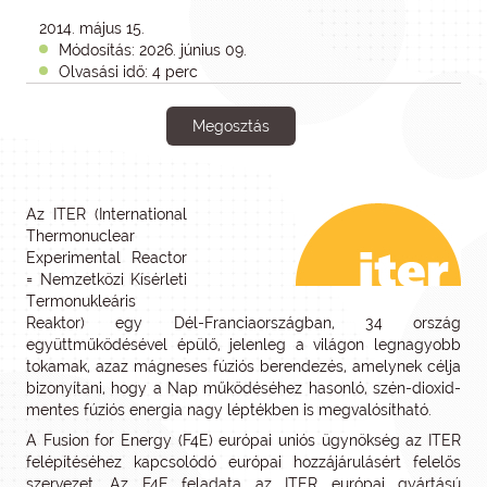
2014. május 15.
Módosítás: 2026. június 09.
Olvasási idő: 4 perc
Megosztás
Az ITER (International
Thermonuclear
Experimental Reactor
= Nemzetközi Kísérleti
Termonukleáris
Reaktor) egy Dél-Franciaországban, 34 ország
együttműködésével épülő, jelenleg a világon legnagyobb
tokamak, azaz mágneses fúziós berendezés, amelynek célja
bizonyítani, hogy a Nap működéséhez hasonló, szén-dioxid-
mentes fúziós energia nagy léptékben is megvalósítható.
A Fusion for Energy (F4E) európai uniós ügynökség az ITER
felépítéséhez kapcsolódó európai hozzájárulásért felelős
szervezet. Az F4E feladata az ITER európai gyártású