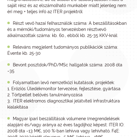
saját rész és az elszámolható munkabér miatt jelenleg nem
éri meg + teljes infó az ITER projektről
Részt vevő hazai felhasználók száma: A beszállításokban
és a mérnöki/tudományos tervezésben résztvevő
alkalmazottak száma: kb. 60., ebből kb. 25-35 KKV-knál
Releváns megjelent tudományos publikációk száma:
Évente kb. 25-30
Bevont posztdok/PhD/MSc hallgatók száma: 2008 óta
~35
Folyamatban levő nemzetközi kutatások, projektek:
1. Eróziós Üledékmonitor tervezése, fejlesztése, gyártása
2. Törtpellet belövés tanulmányozása
3. ITER elektromos diagnosztikai jelátviteli infrastruktúra
kialakítása
Magyar ipari beszállítások volumene (megrendelések
alapján) és/vagy aránya az éves tagdíjhoz képest: ITER IO:
2008 óta ~13 M€, 100 %-ban lehívva vagy lehívható; F4E: