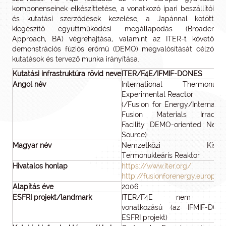
komponenseinek elkészíttetése, a vonatkozó ipari beszállítói
és kutatási szerződések kezelése, a Japánnal kötött
kiegészítő együttműködési megállapodás (Broader
Approach, BA) végrehajtása, valamint az ITER-t követő
demonstrációs fúziós erőmű (DEMO) megvalósítását célzó
kutatások és tervező munka irányítása.
Kutatási infrastruktúra rövid neve
ITER/F4E/IFMIF-DONES
Angol név
International Thermonucle
Experimental Reactor
(/Fusion for Energy/Internatio
Fusion Materials Irradiati
Facility DEMO-oriented Neutr
Source)
Magyar név
Nemzetközi Kísérle
Termonukleáris Reaktor
Hivatalos honlap
https://www.iter.org/
http://fusionforenergy.europa.
Alapítás éve
2006
ESFRI projekt/landmark
ITER/F4E nem ESF
vonatkozású (az IFMIF-DON
ESFRI projekt)