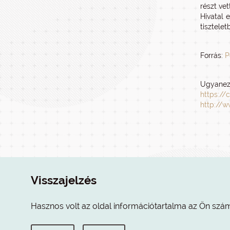
részt vet
Hivatal 
tisztelet
Forrás:
P
Ugyanez 
https://
http://w
Visszajelzés
Hasznos volt az oldal információtartalma az Ön szá