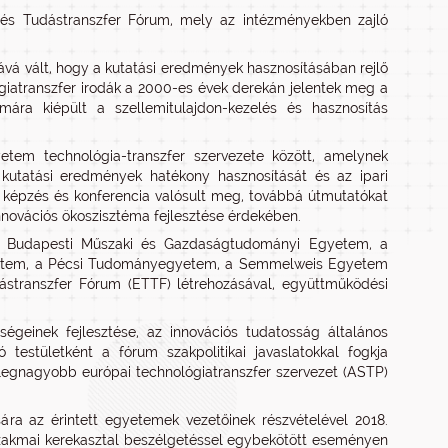
és Tudástranszfer Fórum, mely az intézményekben zajló
vá vált, hogy a kutatási eredmények hasznosításában rejlő
giatranszfer irodák a 2000-es évek derekán jelentek meg a
a kiépült a szellemitulajdon-kezelés és hasznosítás
tem technológia-transzfer szervezete között, amelynek
a kutatási eredmények hatékony hasznosítását és az ipari
képzés és konferencia valósult meg, továbbá útmutatókat
novációs ökoszisztéma fejlesztése érdekében.
a Budapesti Műszaki és Gazdaságtudományi Egyetem, a
etem, a Pécsi Tudományegyetem, a Semmelweis Egyetem
transzfer Fórum (ETTF) létrehozásával, együttműködési
geinek fejlesztése, az innovációs tudatosság általános
testületként a fórum szakpolitikai javaslatokkal fogkja
legnagyobb európai technológiatranszfer szervezet (ASTP)
a az érintett egyetemek vezetőinek részvételével 2018.
 szakmai kerekasztal beszélgetéssel egybekötött eseményen