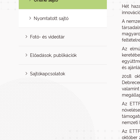
Online sajtó
Hét haz
innováció
Nyomtatott sajtó
A nemzet
társadal
magyaro
Fotó- és videótár
feltételr
Az elmú
keretébe
Előadások, publikációk
együttmű
és ajánl
Sajtókapcsolatok
2018. o
Debrece
valamin
megállap
Az ETTF 
növelése
támogatn
nemzeti 
Az ETTF-
október 