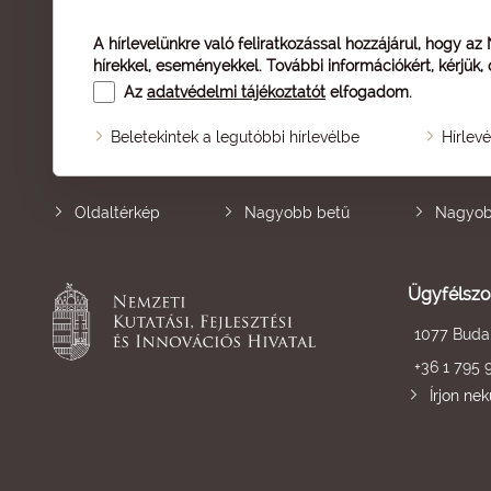
A hírlevelünkre való feliratkozással hozzájárul, hogy az
hírekkel, eseményekkel. További információkért, kérjük,
Az
adatvédelmi tájékoztatót
elfogadom.
Beletekintek a legutóbbi hírlevélbe
Hírlev
Oldaltérkép
Nagyobb betű
Nagyob
Ügyfélszo
1077 Budap
+36 1 795 
Írjon ne