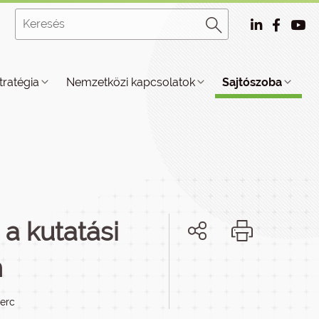
tratégia
Nemzetközi kapcsolatok
Sajtószoba
a kutatási
n
perc