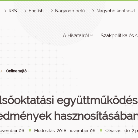
RSS
English
Nagyobb betű
Nagyobb kontraszt
A Hivatalról
Szakpolitika és s
Online sajtó
lsőoktatási együttműködés 
edmények hasznosításába
november 06.
Módosítás: 2018. november 06.
Olvasási idő: 2 