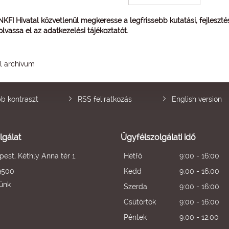
 NKFI Hivatal közvetlenül megkeresse a legfrissebb kutatási, fejleszt
 olvassa el az
adatkezelési tájékoztatót
.
él archívum
b kontraszt
RSS feliratkozás
English version
lgálat
Ügyfélszolgálati idő
est, Kéthly Anna tér 1.
Hétfő
9:00 - 16:00
9500
Kedd
9:00 - 16:00
künk
Szerda
9:00 - 16:00
Csütörtök
9:00 - 16:00
Péntek
9:00 - 12:00