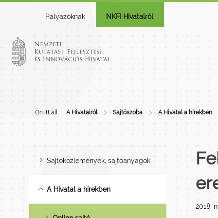
Pályázóknak
NKFI Hivatalról
Ön itt áll:
A Hivatalról
Sajtószoba
A Hivatal a hírekben
Fe
Sajtóközlemények, sajtóanyagok
er
A Hivatal a hírekben
2018. 