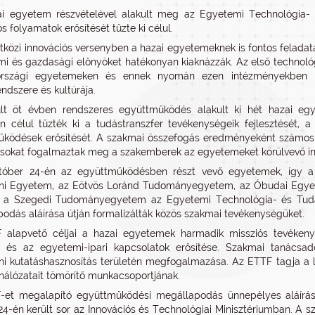
ai egyetem részvételével alakult meg az Egyetemi Technológia- 
s folyamatok erősítését tűzte ki célul.
közi innovációs versenyben a hazai egyetemeknek is fontos feladatá
mi és gazdasági előnyöket hatékonyan kiaknázzák. Az első technoló
rszági egyetemeken és ennek nyomán ezen intézményekben már
endszere és kultúrája.
lt öt évben rendszeres együttműködés alakult ki hét hazai egye
n célul tűzték ki a tudástranszfer tevékenységeik fejlesztését, 
ködések erősítését. A szakmai összefogás eredményeként számos 
ásokat fogalmaztak meg a szakemberek az egyetemeket körülvevő in
któber 24-én az együttműködésben részt vevő egyetemek, így 
ni Egyetem, az Eötvös Loránd Tudományegyetem, az Óbudai Egy
t a Szegedi Tudományegyetem az Egyetemi Technológia- és Tudás
odás aláírása útján formalizálták közös szakmai tevékenységüket.
alapvető céljai a hazai egyetemek harmadik missziós tevékenysé
 és az egyetemi-ipari kapcsolatok erősítése. Szakmai tanácsadó 
i kutatáshasznosítás területén megfogalmazása. Az ETTF tagja a 
hálózatait tömörítő munkacsoportjának.
et megalapító együttműködési megállapodás ünnepélyes aláírásár
24-én került sor az Innovációs és Technológiai Minisztériumban. A