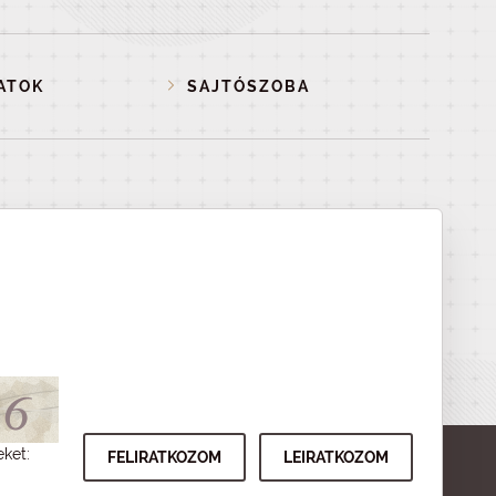
ATOK
SAJTÓSZOBA
eket: