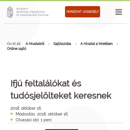
HORIZONT JOGSEGÉLY
Ön itt áll:
A Hivatalról
Sajtószoba
A Hivatal a hírekben
Online sajtó
Ifjú feltalálókat és
tudósjelölteket keresnek
2018. október 16.
Módosítás: 2018. október 16.
Olvasási idő: 1 perc