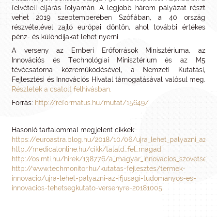
felvételi eljárás folyamán. A legjobb három pályázat részt
vehet 2019 szeptemberében Szófiában, a 40 ország
részvételével zajló európai döntőn, ahol további értékes
pénz- és különdíjakat lehet nyerni.
A verseny az Emberi Erőforrások Minisztériuma, az
Innovációs és Technológiai Minisztérium és az M5
tévécsatorna közreműködésével, a Nemzeti Kutatási,
Fejlesztési és Innovációs Hivatal támogatásával valósul meg.
Részletek a csatolt felhívásban.
Forrás:
http://reformatus.hu/mutat/15649/
Hasonló tartalommal megjelent cikkek:
https://euroastra.blog.hu/2018/10/06/ujra_lehet_palyazni_az_i
http://medicalonline.hu/cikk/talald_fel_magad
http://os.mti.hu/hirek/138776/a_magyar_innovacios_szovetseg
http://www.techmonitor.hu/kutatas-fejlesztes/termek-
innovacio/ujra-lehet-palyazni-az-ifjusagi-tudomanyos-es-
innovacios-tehetsegkutato-versenyre-20181005