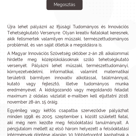
Megosztás
Újra lehet pályázni az Ifjúsági Tudományos és Innovációs
Tehetségkutató Versenyre. Olyan kreatív fiatalokat keresnek,
akik felismertek valamilyen műszaki, természettudományos
problémát, és van saját ötletük a megoldásra is.
A Magyar Innovációs Szövetség október 2-án 28. alkalommal
hirdette meg középiskolásoknak szóló tehetségkutató
versenyét. Pályázni lehet műszaki, természettudományi,
környezetvédelmi, informatikai, valamint matematikai
területről bármilyen innovatív alkotással, találmánnyal,
kutató vagy fejlesztő, illetve tudományos munka
eredményével. A kidolgozandó vagy megoldandó feladat
maximum 2 oldalas vázlatát e-mailben kell eljuttatni 2018.
november 28-án, 15 óráig.
Egyénileg vagy kétfős csapatba szerveződve pályázhat
minden 1998. és 2005. szeptember 1. között született fiatal,
aki még nem kezdte meg felsőoktatási tanulmányait. A
pénzjutalom mellett az első három helyezett a felsőoktatási
intézmények döntése alapján 30 többletpontot kaphatnak a