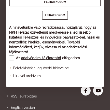
A hírlevelünkre való feliratkozással hozzájárul, hogy az
NKFI Hivatal közvetlenül megkeresse a legfrissebb
kutatási, fejlesztési és innovációs pályázatokkal, hazai és
nemzetközi hírekkel, eseményekkel. További
információkért, kérjük, olvassa el az
adatkezelési
tájékoztatót
.
Az
adatvédelmi tájékoztatót
elfogadom.
Beletekintek a legutóbbi hírlevélbe
Oldaltérkép
Hírlevél archívum
Nagyobb betű
RSS feliratkozás
English version