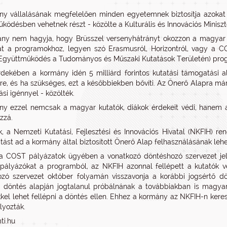
y vállalásának megfelelően minden egyetemnek biztosítja azokat a 
ködésben vehetnek részt - közölte a Kulturális és Innovációs Miniszt
ny nem hagyja, hogy Brüsszel versenyhátrányt okozzon a magyar ku
at a programokhoz, legyen szó Erasmusról, Horizontról, vagy a 
Együttműködés a Tudományos és Műszaki Kutatások Területén) progr
dekében a kormány idén 5 milliárd forintos kutatási támogatási al
re, és ha szükséges, ezt a későbbiekben bővíti. Az Önerő Alapra már
si igénnyel - közölték.
y ezzel nemcsak a magyar kutatók, diákok érdekeit védi, hanem az 
zzá.
ák, a Nemzeti Kutatási, Fejlesztési és Innovációs Hivatal (NKFIH) 
atást ad a kormány által biztosított Önerő Alap felhasználásának leh
a COST pályázatok ügyében a vonatkozó döntéshozó szervezet jelent
pályázókat a programból, az NKFIH azonnal fellépett a kutató
zó szervezet október folyamán visszavonja a korábbi jogsértő d
i döntés alapján jogtalanul próbálnának a továbbiakban is magyar
kel lehet fellépni a döntés ellen. Ehhez a kormány az NKFIH-n kere
lyozták.
ti.hu