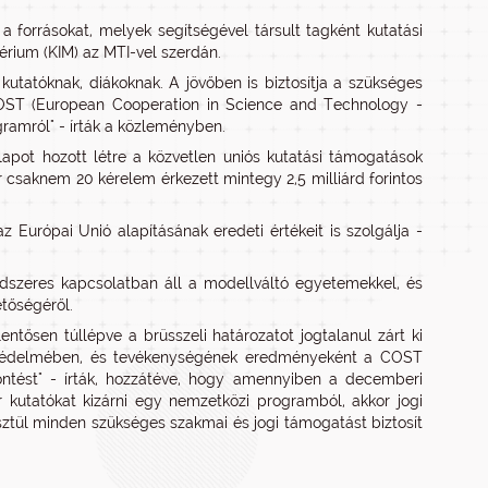
forrásokat, melyek segítségével társult tagként kutatási
érium (KIM) az MTI-vel szerdán.
tatóknak, diákoknak. A jövőben is biztosítja a szükséges
COST (European Cooperation in Science and Technology -
amról" - írták a közleményben.
apot hozott létre a közvetlen uniós kutatási támogatások
 csaknem 20 kérelem érkezett mintegy 2,5 milliárd forintos
Európai Unió alapításának eredeti értékeit is szolgálja -
rendszeres kapcsolatban áll a modellváltó egyetemekkel, és
etőségéről.
ősen túllépve a brüsszeli határozatot jogtalanul zárt ki
k védelmében, és tevékenységének eredményeként a COST
öntést" - írták, hozzátéve, hogy amennyiben a decemberi
 kutatókat kizárni egy nemzetközi programból, akkor jogi
sztül minden szükséges szakmai és jogi támogatást biztosít