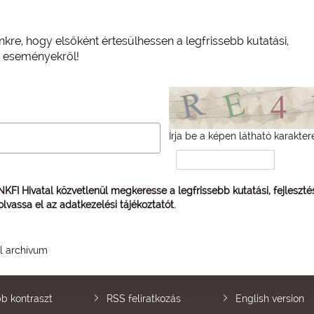
nkre, hogy elsőként értesülhessen a legfrissebb kutatási,
és eseményekről!
Írja be a képen látható karakter
 NKFI Hivatal közvetlenül megkeresse a legfrissebb kutatási, fejleszt
 olvassa el az
adatkezelési tájékoztatót
.
él archívum
b kontraszt
RSS feliratkozás
English version