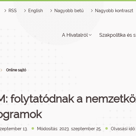
RSS
English
Nagyobb betű
Nagyobb kontraszt
A Hivatalról
Szakpolitika és s
Online sajtó
M: folytatódnak a nemzetköz
ogramok
szeptember 13.
Módosítás: 2023. szeptember 25.
Olvasási idő: