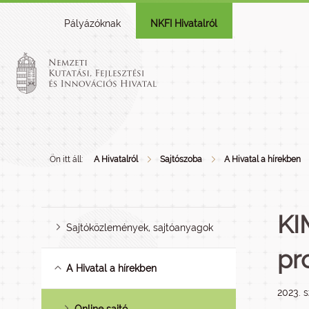
Pályázóknak
NKFI Hivatalról
Ön itt áll:
A Hivatalról
Sajtószoba
A Hivatal a hírekben
KI
Sajtóközlemények, sajtóanyagok
pr
A Hivatal a hírekben
2023. 