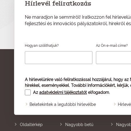
Hírlevél feliratkozás
Ne maradjon le semmiről! Iratkozzon fel hírlevelü
fejlesztési és innovációs pályázatokról, hírekről 
Hogyan szólíthatjuk?
Az Ön e-mail címe?
A hírlevelünkre való feliratkozással hozzájárul, hogy az
hírekkel, eseményekkel. További információkért, kérjük,
Az
adatvédelmi tájékoztatót
elfogadom.
Beletekintek a legutóbbi hírlevélbe
Hírlev
Oldaltérkép
Nagyobb betű
Nagyob