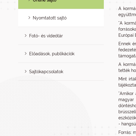
Online sajtó
A kormán
együttmű
Nyomtatott sajtó
"A kormá
források
Európai 
Fotó- és videótár
Ennek ér
fedezeté
Előadások, publikációk
támogatá
A kormán
tették ho
Sajtókapcsolatok
Mint írt
tájékozt
"Amikor 
magyar 
döntésho
brüsszel
eszközök
- hangsú
Forrás: m