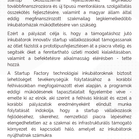
startup ökoszisztéma fejlesztéséhez leginkább
továbbfinanszírozásra és új típusú mentorálásra, szolgáltatás
összekötés fejlesztésére, valamint a magyar állam által
eddig megfinanszírozott szakmailag legkiemelkedőbb
inkubátorházak működtetésére van szükség.
Ezért a pályázat célja is, hogy a támogatáshoz jutó
inkubátorok innovatív startup vállalkozásokat támogassanak
az ötlet fázistól a prototípusfejlesztésen át a piacra vitelig, és
segítsék őket a fenntartható üzleti modell kialakításában,
valamint a befektetésre alkalmasság elérésben - tette
hozzá.
A Startup Factory technológiai inkubátoroknak biztosít
lehetőséget tevékenységük folytatásához a korábbi
felhívásokban megfogalmazott elvei alapján, a programok
eddigi működésének tapasztalatait figyelembe véve -
emelte ki az elnök, aki szerint a felhívás kiírását és ezzel a
korábbi pályázatok eredményeként elindult munka
folytatását indokolja, hogy a startup vállalkozások
fejlődéséhez, sikeréhez, nemzetközi piacra lépéséhez
elengedhetetlen az a szakmai és infrastrukturális támogató
környezet és kapcsolati háló, amelyet az inkubátorok
nyújthatnak számukra.