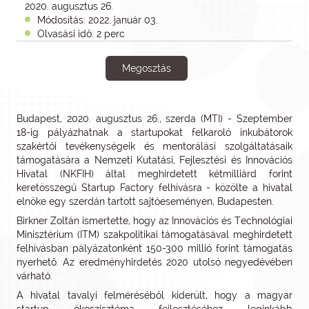
2020. augusztus 26.
Módosítás: 2022. január 03.
Olvasási idő: 2 perc
Megosztás
Budapest, 2020. augusztus 26., szerda (MTI) - Szeptember
18-ig pályázhatnak a startupokat felkaroló inkubátorok
szakértői tevékenységeik és mentorálási szolgáltatásaik
támogatására a Nemzeti Kutatási, Fejlesztési és Innovációs
Hivatal (NKFIH) által meghirdetett kétmilliárd forint
keretösszegű Startup Factory felhívásra - közölte a hivatal
elnöke egy szerdán tartott sajtóeseményen, Budapesten.
Birkner Zoltán ismertette, hogy az Innovációs és Technológiai
Minisztérium (ITM) szakpolitikai támogatásával meghirdetett
felhívásban pályázatonként 150-300 millió forint támogatás
nyerhető. Az eredményhirdetés 2020 utolsó negyedévében
várható.
A hivatal tavalyi felméréséből kiderült, hogy a magyar