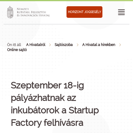
HORIZONT JOGSEGÉLY
Ön itt áll:
A Hivatalról
Sajtószoba
A Hivatal a hírekben
Online sajtó
Szeptember 18-ig
pályázhatnak az
inkubátorok a Startup
Factory felhívásra