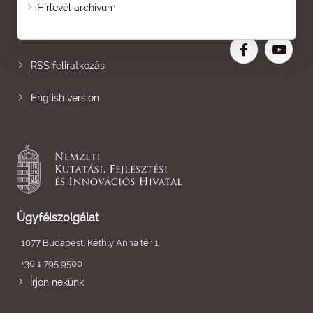
Oldaltérkép
Hírlevél archívum
Nagyobb betű
RSS feliratkozás
English version
Ügyfélszolgálat
1077 Budapest, Kéthly Anna tér 1.
+36 1 795 9500
Írjon nekünk