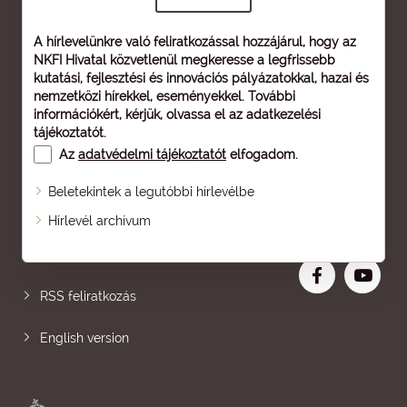
A hírlevelünkre való feliratkozással hozzájárul, hogy az
NKFI Hivatal közvetlenül megkeresse a legfrissebb
kutatási, fejlesztési és innovációs pályázatokkal, hazai és
nemzetközi hírekkel, eseményekkel. További
információkért, kérjük, olvassa el az
adatkezelési
tájékoztatót
.
Az
adatvédelmi tájékoztatót
elfogadom.
Beletekintek a legutóbbi hírlevélbe
Oldaltérkép
Hírlevél archívum
Nagyobb betű
RSS feliratkozás
English version