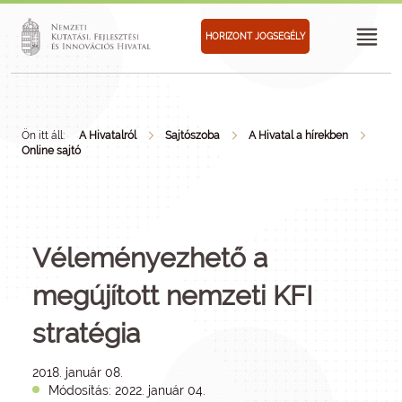
HORIZONT JOGSEGÉLY
Ön itt áll:
A Hivatalról
Sajtószoba
A Hivatal a hírekben
Online sajtó
Véleményezhető a
megújított nemzeti KFI
stratégia
2018. január 08.
Módosítás: 2022. január 04.