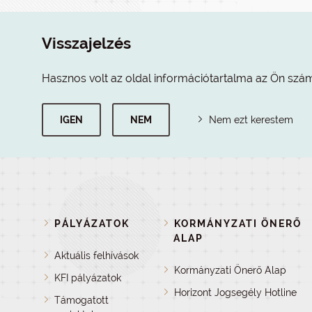
Visszajelzés
Hasznos volt az oldal információtartalma az Ön szá
IGEN
NEM
Nem ezt kerestem
PÁLYÁZATOK
KORMÁNYZATI ÖNERŐ
ALAP
Aktuális felhívások
Kormányzati Önerő Alap
KFI pályázatok
Horizont Jogsegély Hotline
Támogatott