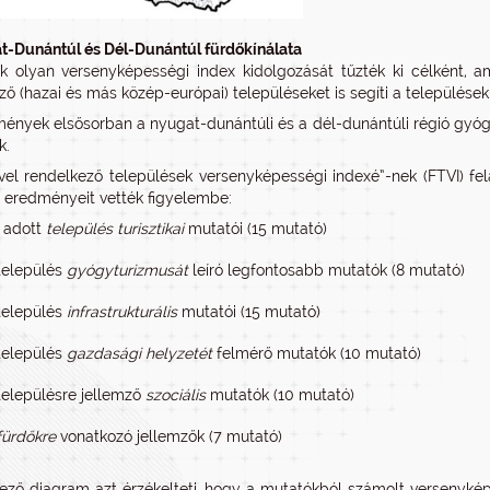
-Dunántúl és Dél-Dunántúl fürdőkínálata
k olyan versenyképességi index kidolgozását tűzték ki célként, ame
ző (hazai és más közép-európai) településeket is segíti a település
ények elsősorban a nyugat-dunántúli és a dél-dunántúli régió gyógy
k.
vel rendelkező települések versenyképességi indexé”-nek (FTVI) felá
 eredményeit vették figyelembe:
 adott
település turisztikai
mutatói (15 mutató)
település
gyógyturizmusát
leíró legfontosabb mutatók (8 mutató)
település
infrastrukturális
mutatói (15 mutató)
település
gazdasági helyzetét
felmérő mutatók (10 mutató)
településre jellemző
szociális
mutatók (10 mutató)
fürdőkre
vonatkozó jellemzők (7 mutató)
ező diagram azt érzékelteti, hogy a mutatókból számolt versenykép