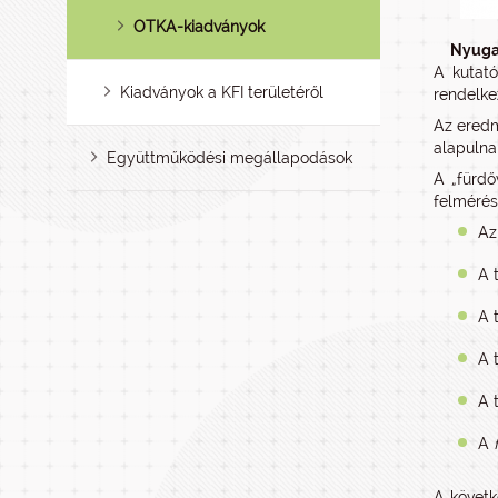
OTKA-kiadványok
Nyugat
A kutató
Kiadványok a KFI területéről
rendelke
Az eredm
alapulna
Együttműködési megállapodások
A „fürdő
felmérés
Az
A 
A 
A 
A 
A
A követk