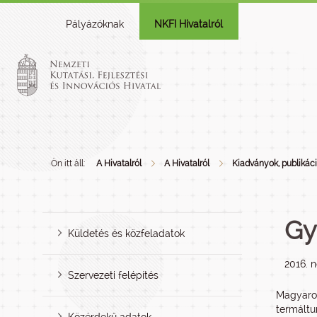
Pályázóknak
NKFI Hivatalról
Ön itt áll:
A Hivatalról
A Hivatalról
Kiadványok, publikác
Gy
Küldetés és közfeladatok
2016. 
Szervezeti felépítés
Magyaror
termáltu