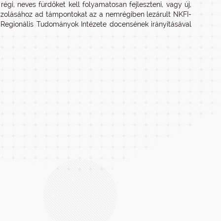
gi, neves fürdőket kell folyamatosan fejleszteni, vagy új,
szolásához ad támpontokat az a nemrégiben lezárult NKFI-
egionális Tudományok Intézete docensének irányításával