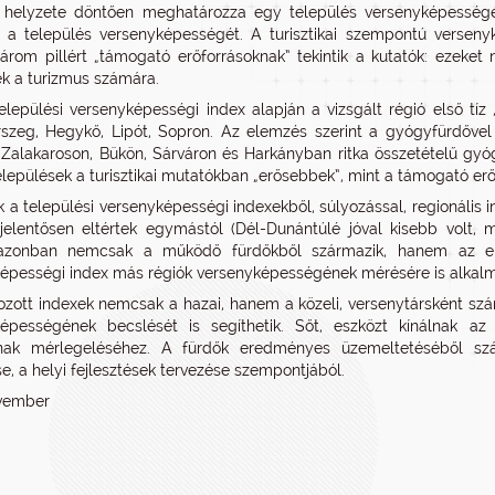
is helyzete döntően meghatározza egy település versenyképessé
ja a település versenyképességét. A turisztikai szempontú versen
három pillért „támogató erőforrásoknak” tekintik a kutatók: ezeket
ek a turizmus számára.
elepülési versenyképességi index alapján a vizsgált régió első tíz „
szeg, Hegykő, Lipót, Sopron. Az elemzés szerint a gyógyfürdővel
 Zalakaroson, Bükön, Sárváron és Harkányban ritka összetételű gyóg
elepülések a turisztikai mutatókban „erősebbek”, mint a támogató erő
k a települési versenyképességi indexekből, súlyozással, regionális in
jelentősen eltértek egymástól (Dél-Dunántúlé jóval kisebb volt,
azonban nemcsak a működő fürdőkből származik, hanem az ele
épességi index más régiók versenyképességének mérésére is alkalmas
ozott indexek nemcsak a hazai, hanem a közeli, versenytársként szá
épességének becslését is segíthetik. Sőt, eszközt kínálnak az 
ainak mérlegeléséhez. A fürdők eredményes üzemeltetéséből szá
, a helyi fejlesztések tervezése szempontjából.
ovember