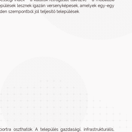
lepülések lesznek igazán versenyképesek, amelyek egy-egy
en szempontból jól teljesítő települések.
tra oszthatók. A település gazdasági, infrastrukturális,