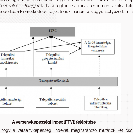
tényezők összhangját
tartja a legfontosabbnak, ezért nem azok a te
oportban kiemelkedően teljesítenek, hanem a kiegyensúlyozott, mind
A versenyképességi index (FTVI) felépítése
 hogy a versenyképességi indexet meghatározó mutatók két csopor