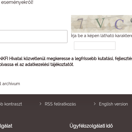
és eseményekről!
Írja be a képen látható karakter
 NKFI Hivatal közvetlenül megkeresse a legfrissebb kutatási, fejleszt
 olvassa el az
adatkezelési tájékoztatót
.
él archívum
b kontraszt
RSS feliratkozás
English version
lgálat
Ügyfélszolgálati idő