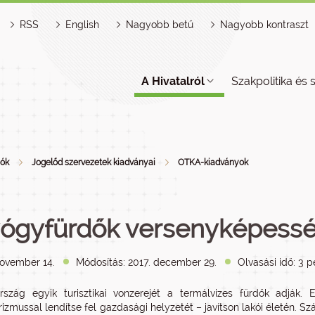
RSS
English
Nagyobb betű
Nagyobb kontraszt
A Hivatalról
Szakpolitika és 
iók
Jogelőd szervezetek kiadványai
OTKA-kiadványok
ógyfürdők versenyképess
november 14.
Módosítás: 2017. december 29.
Olvasási idő: 3 p
szág egyik turisztikai vonzerejét a termálvizes fürdők adják. 
rizmussal lendítse fel gazdasági helyzetét – javítson lakói életén. 