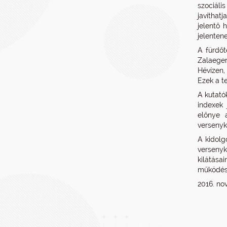
szociál
javíthat
jelentő 
jelenten
A fürdőt
Zalaeger
Hévízen,
Ezek a t
A kutató
indexek 
előnye 
versenyk
A kidolg
versenyk
kilátás
működése
2016. n