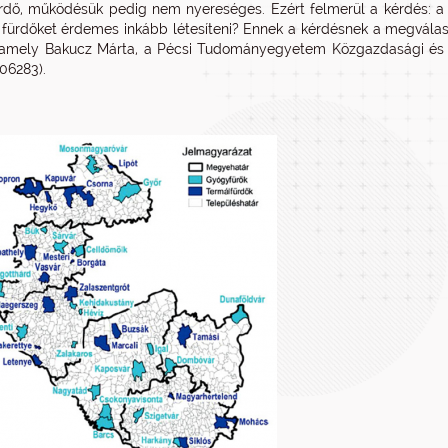
rdő, működésük pedig nem nyereséges. Ezért felmerül a kérdés: a ré
 fürdőket érdemes inkább létesíteni? Ennek a kérdésnek a megvála
 amely Bakucz Márta, a Pécsi Tudományegyetem Közgazdasági és R
106283).