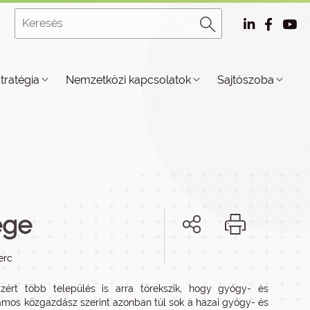
stratégia
Nemzetközi kapcsolatok
Sajtószoba
ége
erc
Ezért több település is arra törekszik, hogy gyógy- és
Számos közgazdász szerint azonban túl sok a hazai gyógy- és