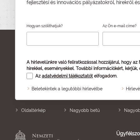
fejlesztési és innovációs pályázatokról, hírekről 
Hogyan szólíthatjuk?
Az Ön e-mail címe?
A hírlevelünkre való feliratkozással hozzájárul, hogy az
hírekkel, eseményekkel. További információkért, kérjük,
Az
adatvédelmi tájékoztatót
elfogadom.
Beletekintek a legutóbbi hírlevélbe
Hírlev
Oldaltérkép
Nagyobb betű
Nagyob
Ügyfélszo