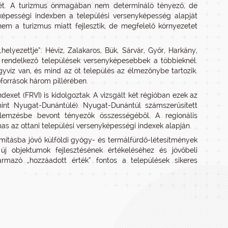
gét. A turizmus önmagában nem determináló tényező, de
yképességi indexben a települési versenyképesség alapját
 nem a turizmus miatt fejlesztik, de megfelelő környezetet
helyezettje”: Hévíz, Zalakaros, Bük, Sárvár, Győr, Harkány,
 rendelkező települések versenyképesebbek a többieknél.
yvíz van, és mind az öt település az élmezőnybe tartozik.
források három pillérében.
dexet (FRVI) is kidolgoztak. A vizsgált két régióban ezek az
 mint Nyugat-Dunántúlé). Nyugat-Dunántúl számszerűsített
mzésbe bevont tényezők összességéből. A regionális
 az ottani települési versenyképességi indexek alapján.
mításba jövő külföldi gyógy- és termálfürdő-létesítmények
új objektumok fejlesztésének értékeléséhez és jövőbeli
rmazó „hozzáadott érték” fontos a települések sikeres