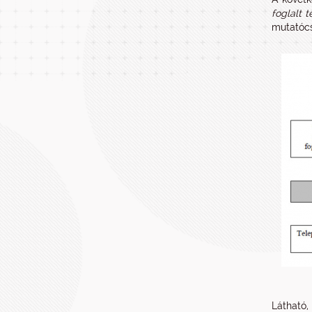
foglalt 
mutatócs
Látható,