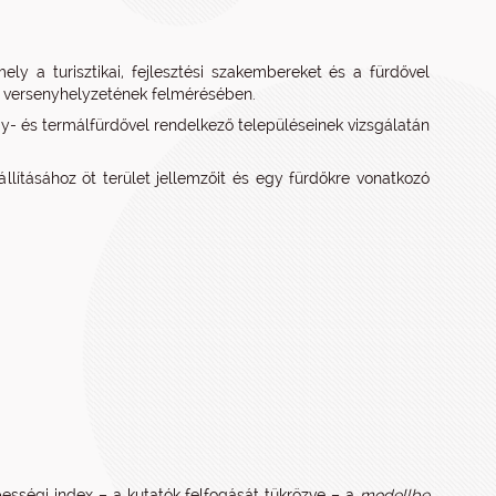
ly a turisztikai, fejlesztési szakembereket és a fürdővel
ek versenyhelyzetének felmérésében.
- és termálfürdővel rendelkező településeinek vizsgálatán
llításához öt terület jellemzőit és egy fürdőkre vonatkozó
ességi index – a kutatók felfogását tükrözve – a
modellbe