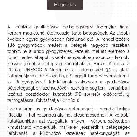
Megosztás
A krónikus gyulladásos bélbetegségek többnyire fiatal
korban megjelenő, élethosszig tartó betegségek. Az utóbbi
években egyre gyakrabban fordulnak elő. A rendelkezésre
álló gyógymódok mellett a betegek nagyobb részében
többnyire állandó gyógyszeres kezelés mellett elérhető a
tünetmentes állapot, kisebb hányadukban azonban komoly
kihívást jelent a betegség kontrollálása. Farkas Klaudia, a
L’Oréal–UNESCO A Nőkért és a Tudományért 35 év alatti
kategóriájának idei díjazottja, a Szegedi Tudományegyetem I.
sz. Belgyógyászati Klinikájának szakorvosa a gyulladásos
bélbetegségben szenvedőkön szeretne segíteni. Januárban
lezárult posztdoktori kutatását (PD 105948) októbertől új
támogatással folytathatja (K119809).
Ezek a krónikus gyulladásos betegségek – mondja Farkas
Klaudia – hol fellángolnak, hol elcsendesednek. A korábbi
kutatásunkban azt vizsgáltuk, milyen – vérben, székletben
kimutatható –molekulák, markerek jelezhetik a betegségek
lefolyását, a különböző kezelések hatékonyságát, az