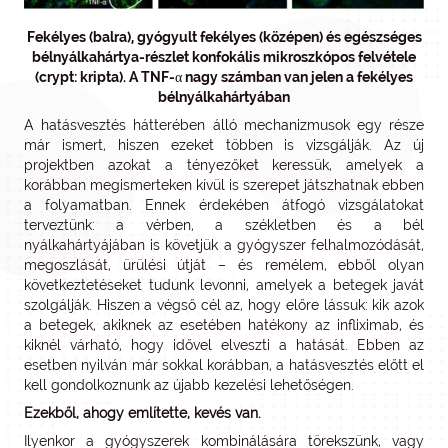
Fekélyes (balra), gyógyult fekélyes (középen) és egészséges
bélnyálkahártya-részlet konfokális mikroszkópos felvétele
(crypt: kripta). A TNF-α nagy számban van jelen a fekélyes
bélnyálkahártyában
A hatásvesztés hátterében álló mechanizmusok egy része
már ismert, hiszen ezeket többen is vizsgálják. Az új
projektben azokat a tényezőket keressük, amelyek a
korábban megismerteken kívül is szerepet játszhatnak ebben
a folyamatban. Ennek érdekében átfogó vizsgálatokat
terveztünk: a vérben, a székletben és a bél
nyálkahártyájában is követjük a gyógyszer felhalmozódását,
megoszlását, ürülési útját – és remélem, ebből olyan
következtetéseket tudunk levonni, amelyek a betegek javát
szolgálják. Hiszen a végső cél az, hogy előre lássuk: kik azok
a betegek, akiknek az esetében hatékony az infliximab, és
kiknél várható, hogy idővel elveszti a hatását. Ebben az
esetben nyilván már sokkal korábban, a hatásvesztés előtt el
kell gondolkoznunk az újabb kezelési lehetőségen.
Ezekből, ahogy említette, kevés van.
Ilyenkor a gyógyszerek kombinálására törekszünk, vagy