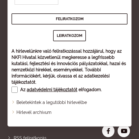
A hírlevelünkre való feliratkozással hozzájárul, hogy az
NKFI Hivatal közvetlenül megkeresse a legfrissebb
kutatási, fejlesztési és innovációs pályázatokkal, hazai és
nemzetközi hírekkel, eseményekkel. További
információkért, kérjük, olvassa el az
adatkezelési
tájékoztatót
.
Az
adatvédelmi tájékoztatót
elfogadom.
Beletekintek a legutóbbi hírlevélbe
Oldaltérkép
Hírlevél archívum
Nagyobb betű
RSS feliratkozás