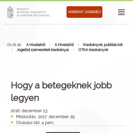
HORIZONT JOGSEGÉLY
Ön itt áll:
A Hivatalról
A Hivatalról
Kiadványok, publikációk
Jogelőd szervezetek kiadványai
OTKA-kiadványok
Hogy a betegeknek jobb
legyen
2016. december 23.
Módosítás: 2017. december 29.
Olvasási idő: 4 perc