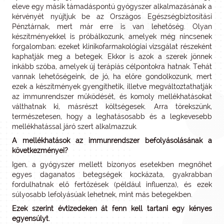
eleve egy másik támadáspontú gyógyszer alkalmazásának a
kérvényét nyújtjuk be az Országos Egészségbiztosítási
Pénztárnak, mert már erre is van lehetőség. Olyan
készítményekkel is próbálkozunk, amelyek még nincsenek
forgalomban; ezeket klinikofarmakológiai vizsgálat részeként
kaphatják meg a betegek. Ekkor is azok a szerek jönnek
inkább szóba, amelyek új terápiás célpontokra hatnak. Tehát
vannak lehetőségeink, de jó, ha előre gondolkozunk, mert
ezek a készítmények gyengíthetik, illetve megváltoztathatják
az immunrendszer működését, és komoly mellékhatásokat
válthatnak ki, másrészt költségesek. Arra törekszünk,
természetesen, hogy a leghatásosabb és a legkevesebb
mellékhatással járó szert alkalmazzuk.
A mellékhatások az immunrendszer befolyásolásának a
következményei?
Igen, a gyógyszer mellett bizonyos esetekben megnőhet
egyes daganatos betegségek kockázata, gyakrabban
fordulhatnak elő fertőzések (például influenza), és ezek
súlyosabb lefolyásúak lehetnek, mint más betegekben.
Ezek szerint évtizedeken át fenn kell tartani egy kényes
egyensúlyt.