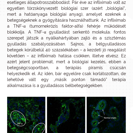
esetleges állapotrosszabbodást. Pár éve az infliximab volt az
egyetlen törzskönyvezett biológiai szer (azért „biológiai”,
mert a hatóanyaga biológiai anyag), amelyet ezeknek a
betegségeknek a gyógyítására használhattunk. Az infliximab
a TNF-α (tumornekrózis faktor-alfa) fehérje működését
blokkolja. A TNF-α gyulladást serkentő molekula; fontos
szerepet játszik a nyálkahártyában zajló és a szisztémás
gyulladás szabályozásában. Sajnos, a bélgyulladásos
betegek körülbelül 40 százalékában – a kezdeti jó reagálást
követően – az infliximab hatása csökken, illetve elvész. Ez
azért jelent problémát, mert a biológiai kezelés, ebben a
betegségcsoportban, a terápiás piramis csúcsán
helyezkedik el. Az idén, bár egyelőre csak korlátozottan, de
lehetővé vált egy „másik ponton támadó” terápia
alkalmazása is a gyulladásos bélbetegségekben.