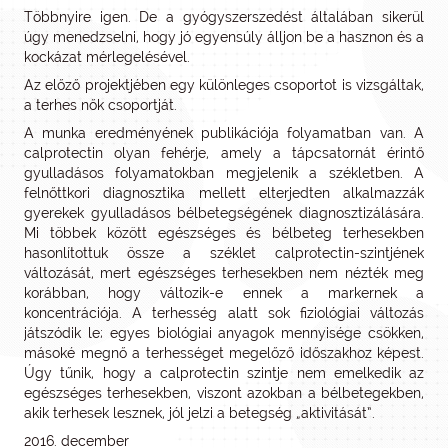
Többnyire igen. De a gyógyszerszedést általában sikerül
úgy menedzselni, hogy jó egyensúly álljon be a hasznon és a
kockázat mérlegelésével.
Az előző projektjében egy különleges csoportot is vizsgáltak,
a terhes nők csoportját.
A munka eredményének publikációja folyamatban van. A
calprotectin olyan fehérje, amely a tápcsatornát érintő
gyulladásos folyamatokban megjelenik a székletben. A
felnőttkori diagnosztika mellett elterjedten alkalmazzák
gyerekek gyulladásos bélbetegségének diagnosztizálására.
Mi többek között egészséges és bélbeteg terhesekben
hasonlítottuk össze a széklet calprotectin-szintjének
változását, mert egészséges terhesekben nem nézték meg
korábban, hogy változik-e ennek a markernek a
koncentrációja. A terhesség alatt sok fiziológiai változás
játszódik le; egyes biológiai anyagok mennyisége csökken,
másoké megnő a terhességet megelőző időszakhoz képest.
Úgy tűnik, hogy a calprotectin szintje nem emelkedik az
egészséges terhesekben, viszont azokban a bélbetegekben,
akik terhesek lesznek, jól jelzi a betegség „aktivitását”.
2016. december