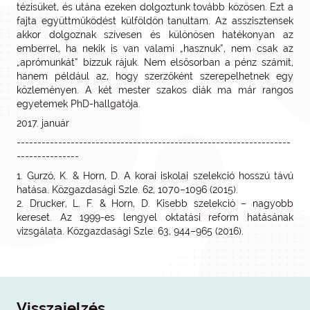
tézisüket, és utána ezeken dolgoztunk tovább közösen. Ezt a
fajta együttműködést külföldön tanultam. Az asszisztensek
akkor dolgoznak szívesen és különösen hatékonyan az
emberrel, ha nekik is van valami „hasznuk”, nem csak az
„aprómunkát” bízzuk rájuk. Nem elsősorban a pénz számít,
hanem például az, hogy szerzőként szerepelhetnek egy
közleményen. A két mester szakos diák ma már rangos
egyetemek PhD-hallgatója.
2017. január
------------------------------------------------------------------
---------------
1. Gurzó, K. & Horn, D. A korai iskolai szelekció hosszú távú
hatása. Közgazdasági Szle. 62, 1070–1096 (2015).
2. Drucker, L. F. & Horn, D. Kisebb szelekció – nagyobb
kereset. Az 1999-es lengyel oktatási reform hatásának
vizsgálata. Közgazdasági Szle. 63, 944–965 (2016).
Visszajelzés