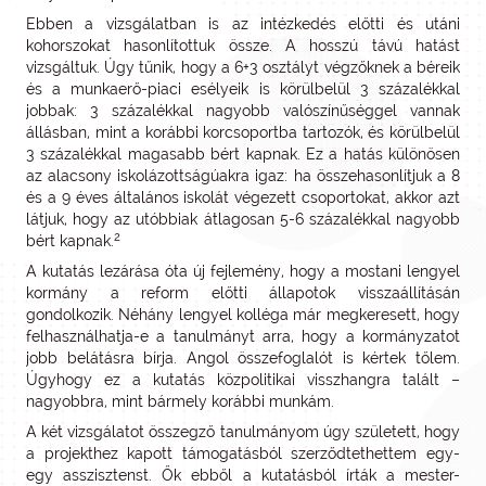
Ebben a vizsgálatban is az intézkedés előtti és utáni
kohorszokat hasonlítottuk össze. A hosszú távú hatást
vizsgáltuk. Úgy tűnik, hogy a 6+3 osztályt végzőknek a béreik
és a munkaerő-piaci esélyeik is körülbelül 3 százalékkal
jobbak: 3 százalékkal nagyobb valószínűséggel vannak
állásban, mint a korábbi korcsoportba tartozók, és körülbelül
3 százalékkal magasabb bért kapnak. Ez a hatás különösen
az alacsony iskolázottságúakra igaz: ha összehasonlítjuk a 8
és a 9 éves általános iskolát végezett csoportokat, akkor azt
látjuk, hogy az utóbbiak átlagosan 5-6 százalékkal nagyobb
2
bért kapnak.
A kutatás lezárása óta új fejlemény, hogy a mostani lengyel
kormány a reform előtti állapotok visszaállításán
gondolkozik. Néhány lengyel kolléga már megkeresett, hogy
felhasználhatja-e a tanulmányt arra, hogy a kormányzatot
jobb belátásra bírja. Angol összefoglalót is kértek tőlem.
Úgyhogy ez a kutatás közpolitikai visszhangra talált –
nagyobbra, mint bármely korábbi munkám.
A két vizsgálatot összegző tanulmányom úgy született, hogy
a projekthez kapott támogatásból szerződtethettem egy-
egy asszisztenst. Ők ebből a kutatásból írták a mester-