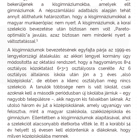
bekerüljenek a kisgimnáziumokba, amelyek elit
gimnáziumok. A népszámlálási adatbázis alapján tehát
annyit állíthatunk határozottan, hogy a kisgimnáziumokkal a
magyar munkaerőpiac nem nyert. A kisgimnáziumok, a korai
szelekció bevezetése után biztosan nem volt „Pareto-
optimális”a javulás, azaz biztosan nem mindenki nyert a
1
változtatással.
A kisgimnáziumok bevezetésének egyfajta párja az 1999-es
lengyelországi átalakulás: az akkori lengyel kormány úgy
módosította az oktatási rendszert, hogy a hagyományos 8+4
osztályos közoktatást 6+3+3 osztályosra cserélte. Az 6
osztályos általános iskola után jön a 3 éves „alsó
középiskola”, de ebben a kilenc osztályban még nincs
szelekció. A tanulók többsége nem is vált iskolát, csak
azoknak kell a második periódusban új iskolába járniuk – egy
nagyobb településre –, akik nagyon kis falvakban laknak. Az
utolsó három év jut a középiskolának, amely ugyanúgy van
felosztva, mint a magyar szakiskola, szakközépiskola és
gimnázium. Ellentétben a kisgimnáziumok alapításával, ahol
a szelekciót alacsonyabb életkorba vitték le, itt a korábbi 14
év helyett 15 évesen kell eldönteniük a diákoknak, hogy
milyen középiskolába mennek.