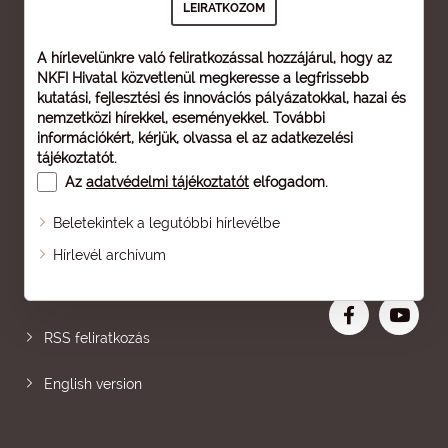
A hírlevelünkre való feliratkozással hozzájárul, hogy az
NKFI Hivatal közvetlenül megkeresse a legfrissebb
kutatási, fejlesztési és innovációs pályázatokkal, hazai és
nemzetközi hírekkel, eseményekkel. További
információkért, kérjük, olvassa el az
adatkezelési
tájékoztatót
.
Az
adatvédelmi tájékoztatót
elfogadom.
Beletekintek a legutóbbi hírlevélbe
Oldaltérkép
Hírlevél archívum
Nagyobb betű
RSS feliratkozás
English version