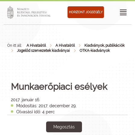
HORIZONT JOGSEGÉLY
Ön itt áll:
A Hivatalról
A Hivatalról
Kiadványok, publikációk
Jogelőd szervezetek kiadványai
OTKA-kiadványok
Munkaerőpiaci esélyek
2017. január 16.
Módosítás: 2017. december 29.
Olvasási idő: 4 perc
Megosztás