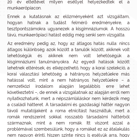
20 év elteltével milyen eséllyel helyezkedtek el a
munkaerőpiacon.
Ennek a kutatásnak az előzményeként azt vizsgáltam,
hogyan hatnak a tudást felmérő eredményekre, a
tesztpontszámokra ugyanezek a kisgimnáziumok. A hosszú
távú, munkaerőpiaci hatást eddig még senki sem vizsgálta.
Az eredmény pedig az, hogy az átlagos hatás nulla: nincs
átlagos különbség azok között a tanulók között, akiknek volt
lehetőségük és akiknek nem volt lehetőségük a
kisgimnáziumi tanulmányokra. Az egyedi hatások között
lehetnek eltérések, és elképzelhető, hogy a korai szelekció, a
korai választási lehetőség a hátrányos helyzetűekre más
hatással volt, mint a nem hátrányos helyzetűekre – a
nemzetközi irodalom alapján legalábbis erre lehet
következtetni –, de ennek a vizsgálatnak az alapján erről nem
nyilatkozhatunk, mert a népszámláláskor nem kérdezik meg
a családi hátteret. A társadalmi és gazdasági háttér nagyon
távoli mutatójaként a roma etnicitást használtuk, mert a
romák rendszerint sokkal rosszabb társadalmi háttérből
származnak, mint a nem romák. Itt viszont azzal a
problémával szembesülünk, hogy a romákat ez az átalakulás
nem nagyon érinti, hiszen szinte nincs is esélyük arra, hogy