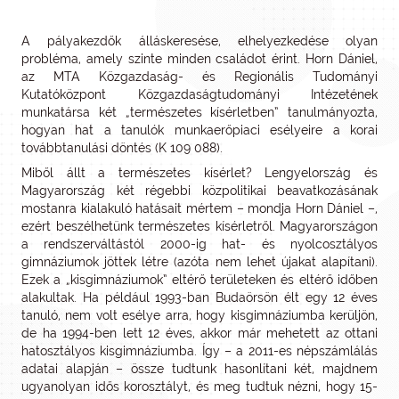
A pályakezdők álláskeresése, elhelyezkedése olyan
probléma, amely szinte minden családot érint. Horn Dániel,
az MTA Közgazdaság- és Regionális Tudományi
Kutatóközpont Közgazdaságtudományi Intézetének
munkatársa két „természetes kísérletben” tanulmányozta,
hogyan hat a tanulók munkaerőpiaci esélyeire a korai
továbbtanulási döntés (K 109 088).
Miből állt a természetes kísérlet? Lengyelország és
Magyarország két régebbi közpolitikai beavatkozásának
mostanra kialakuló hatásait mértem – mondja Horn Dániel –,
ezért beszélhetünk természetes kísérletről. Magyarországon
a rendszerváltástól 2000-ig hat- és nyolcosztályos
gimnáziumok jöttek létre (azóta nem lehet újakat alapítani).
Ezek a „kisgimnáziumok” eltérő területeken és eltérő időben
alakultak. Ha például 1993-ban Budaörsön élt egy 12 éves
tanuló, nem volt esélye arra, hogy kisgimnáziumba kerüljön,
de ha 1994-ben lett 12 éves, akkor már mehetett az ottani
hatosztályos kisgimnáziumba. Így – a 2011-es népszámlálás
adatai alapján – össze tudtunk hasonlítani két, majdnem
ugyanolyan idős korosztályt, és meg tudtuk nézni, hogy 15-