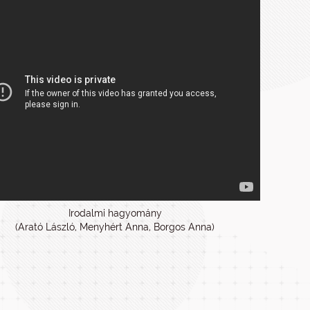
Irodalmi hagyomány
(Arató László, Menyhért Anna, Borgos Anna)