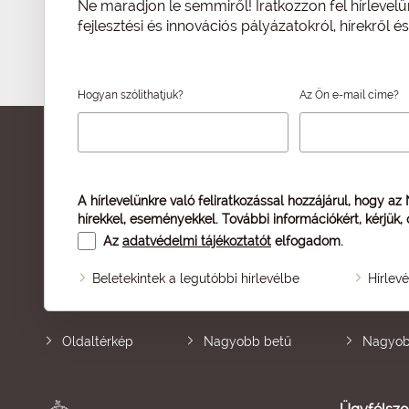
Ne maradjon le semmiről! Iratkozzon fel hírlevelü
fejlesztési és innovációs pályázatokról, hírekről 
Hogyan szólíthatjuk?
Az Ön e-mail címe?
A hírlevelünkre való feliratkozással hozzájárul, hogy az
hírekkel, eseményekkel. További információkért, kérjük,
Az
adatvédelmi tájékoztatót
elfogadom.
Beletekintek a legutóbbi hírlevélbe
Hírlev
Oldaltérkép
Nagyobb betű
Nagyob