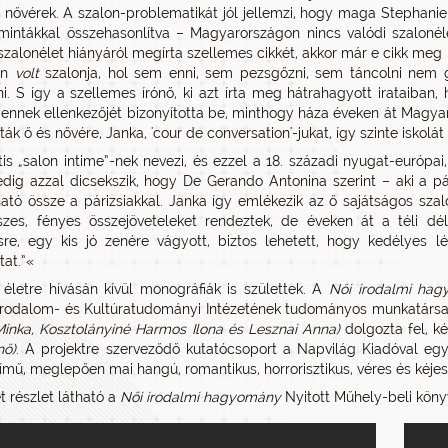
nővérek. A szalon-problematikát jól jellemzi, hogy maga Stephanie
mintákkal összehasonlítva – Magyarországon nincs valódi szalonélet
zalonélet hiányáról megírta szellemes cikkét, akkor már e cikk meg 
en
volt
szalonja, hol sem enni, sem pezsgőzni, sem táncolni nem 
ni. S így a szellemes írónő, ki azt írta meg hátrahagyott irataib
 ennek ellenkezőjét bizonyította be, minthogy háza éveken át Magyar
tták ő és nővére, Janka, 'cour de conversation'-jukat, így szinte isko
is „salon intime”-nek nevezi, és ezzel a 18. századi nyugat-európai
dig azzal dicsekszik, hogy De Gerando Antonina szerint – aki a pár
ható össze a párizsiakkal. Janka így emlékezik az ő sajátságos szal
zes, fényes összejöveteleket rendeztek, de éveken át a téli dél
re, egy kis jó zenére vágyott, biztos lehetett, hogy kedélyes lég
at.”«
 életre hívásán kívül monográfiák is születtek. A
Női irodalmi ha
rodalom- és Kultúratudományi Intézetének tudományos munkatársa
inka, Kosztolányiné Harmos Ilona és Lesznai Anna)
dolgozta fel, k
nő)
. A projektre szerveződő kutatócsoport a Napvilág Kiadóval eg
ímű, meglepően mai hangú, romantikus, horrorisztikus, véres és kéje
t részlet látható a
Női irodalmi hagyomány
Nyitott Műhely-beli köny