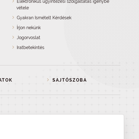
Elektronikus ügyintézési szolgáltatás igénybe
vétele
Gyakran Ismételt Kérdések
Írjon nekünk
Jogorvoslat
Iratbetekintés
ATOK
SAJTÓSZOBA