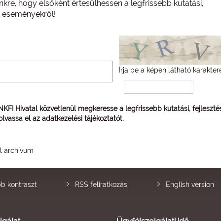
nkre, hogy elsőként értesülhessen a legfrissebb kutatási,
és eseményekről!
Írja be a képen látható karakter
 NKFI Hivatal közvetlenül megkeresse a legfrissebb kutatási, fejleszt
 olvassa el az
adatkezelési tájékoztatót
.
él archívum
b kontraszt
RSS feliratkozás
English version