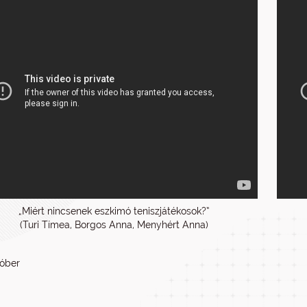
„Miért nincsenek eszkimó teniszjátékosok?”
(Turi Tímea, Borgos Anna, Menyhért Anna)
tóber