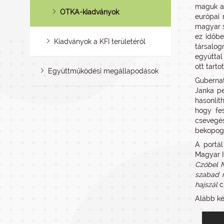
maguk a 
OTKA-kiadványok
európai 
magyar s
ez időb
Kiadványok a KFI területéről
társalog
egyúttal
ott tarto
Együttműködési megállapodások
Gubernat
Janka pe
hasonlít
hogy fes
csevegés
bekopogt
A portál
Magyar I
Czóbel M
szabad 
hajszál
c
Alább ké