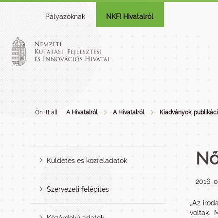
Pályázóknak
NKFI Hivatalról
Ön itt áll:
A Hivatalról
A Hivatalról
Kiadványok, publikác
Nő
Küldetés és közfeladatok
2016. o
Szervezeti felépítés
„Az irod
voltak. 