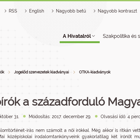
RSS
English
Nagyobb betű
Nagyobb kontraszt
A Hivatalról
Szakpolitika és 
iók
Jogelőd szervezetek kiadványai
OTKA-kiadványok
írók a századforduló Magy
któber 31.
Módosítás: 2017. december 29.
Olvasási idő: 4 per
alomtörténet-írás nem számolt a női írókkal. Még akkor is ritkán ve
Mai középiskolai irodalomtankönyveink gyakorlatilag két írónőt 