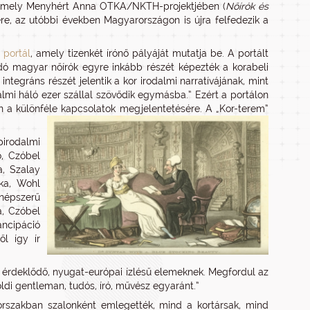
amely Menyhért Anna OTKA/NKTH-projektjében (
Nőírók és
ére, az utóbbi években Magyarországon is újra felfedezik a
 portál
, amely tizenkét írónő pályáját mutatja be. A portált
ó magyar nőírók egyre inkább részét képezték a korabeli
integráns részét jelentik a kor irodalmi narratívájának, mint
rodalmi háló ezer szállal szövődik egymásba.” Ezért a portálon
an a különféle kapcsolatok megjelentetésére. A „Kor-terem”
pirodalmi
ő, Czóbel
a, Szalay
nka, Wohl
 népszerű
a, Czóbel
ancipáció
ől így ír
 érdeklődő, nyugat-európai ízlésű elemeknek. Megfordul az
földi gentleman, tudós, író, művész egyaránt.”
orszakban szalonként emlegették, mind a kortársak, mind