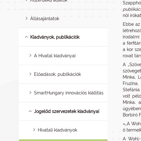
Közérdekű adatok
Szapphó
publikác
női írókat
Állásajánlatok
Ebbe az 
létrehoz
irodalmi 
Kiadványok, publikációk
a férfitá
a kor sz
A Hivatal kiadványai
rovat tá
A „Szöve
szöveget
Előadások, publikációk
Minka, L
Fruzina,
Stefánia
SmartHungary innovációs kiállítás
volt pél
Minka; a
ügyében 
Jogelőd szervezetek kiadványai
Borbíró 
»„A Wohl
Hivatali kiadványok
ő termei
A Wohl-n