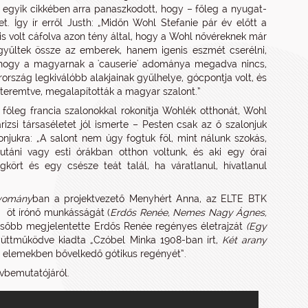
 egyik cikkében arra panaszkodott, hogy – főleg a nyugat-
. Így ír erről Justh: „Midőn Wohl Stefanie pár év előtt a
is volt cáfolva azon tény által, hogy a Wohl nővéreknek már
gyűltek össze az emberek, hanem igenis eszmét cserélni,
an, hogy a magyarnak a 'causerie' adománya megadva nincs,
ország legkiválóbb alakjainak gyűlhelye, gócpontja volt, és
lát teremtve, megalapították a magyar szalont.”
, főleg francia szalonokkal rokonítja Wohlék otthonát, Wohl
izsi társaséletet jól ismerte – Pesten csak az ő szalonjuk
onjukra: „A salont nem úgy fogtuk föl, mint nálunk szokás,
utáni vagy esti órákban otthon voltunk, és aki egy órai
kört és egy csésze teát talál, ha váratlanul, hívatlanul
gyomány
ban a projektvezető Menyhért Anna, az ELTE BTK
 öt írónő munkásságát (
Erdős Renée, Nemes Nagy Ágnes,
ésőbb megjelentette Erdős Renée regényes életrajzát
(Egy
yüttműködve kiadta „Czóbel Minka 1908-ban írt,
Két arany
s elemekben bővelkedő gótikus regényét”.
vbemutatójáról.