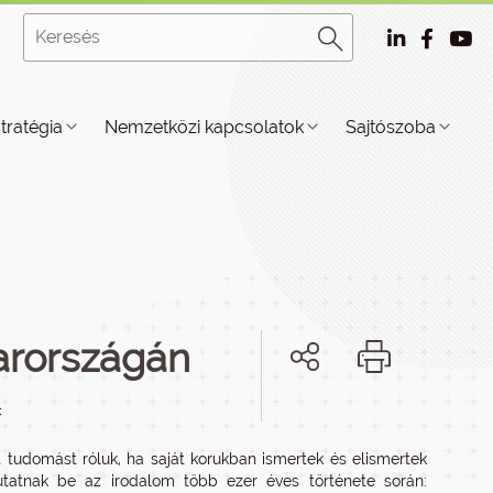
stratégia
Nemzetközi kapcsolatok
Sajtószoba
arországán
c
tt tudomást róluk, ha saját korukban ismertek és elismertek
mutatnak be az irodalom több ezer éves története során: