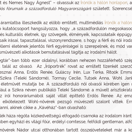
t és Nemes Nagy Ágnest” – olvassuk az
Írónők a hálón honlapon
, 
iós fórumaik a századforduló Magyarországán
) született. Szerencs
.
áramlatba illeszkedik az előbb említett, multimédiás
Írónők a hálón
ó kutatócsoport hangsúlyozza, hogy „a századfordulón megsokasod
és kulturális életnek, így szövegeik, élményeik, kapcsolataik éppúgy 
rsaik írásai, tapasztalásai, viszonyrendszere, s hogy a férfi és női i
ellemi életének jelentős férfi egyéniségei is szerepelnek, és mód v
rsművészeti alkotások bemutatásával tágítja az irodalmi hálót.
gtár”-ban több ezer oldalnyi, korábban nehezen hozzáférhető szé
 talál az olvasó. Az „Íróportrék” rovat az említett tizenkét szerz
esznai Anna, Erdős Renée, Gulácsy Irén, Lux Terka, Ritoók Emm
 Szikra (Teleki Sándorné), Tormay Cecile, Tutsek Anna, Wohl Ja
 életművét mutatja be. A századforduló női olvasói körében igen
dául a Szikra néven publikáló Teleki Sándorné; a művelt arisztokrat
z írói honoráriumából saját villát építtető Erdős Renée. Az em
elkötelezett Wohl-nővérek pezsgő művészeti szalont vittek. Err
Fanni, akinek cikke a „Kávéház”-ban olvasható:
ék háza régóta közkedveltségű elfogadó csarnoka az irodalom iránt
kben egyházi és világi főúr, erdélyi comtesse, felföldi gentleman, al
ővérek Nádor utcai otthonában tartott összejöveteleket már a k