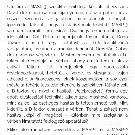
Utoljára a MASP-3 szelektív inhibitora készült el Szakács
Dávid doktorandusz munkája nyomán, de ez a gátlószer az
összes szokásos vizsgálatban hatástalannak bizonyult.
Igazolódni látszott, hogy a statisztának tekintett MASP-3
valóban semmit sem csinál. Csakhogy éppen ebben az
időszakban Gál Péter csoportjának főmunkatársa, Dobó
József elindított egy kutatást a D-faktor-aktiváció
vizsgálatára, melyben a munka dandárját Oroszlán Gábor
doktorandusz végezte el. Mesterségesen előállították a D-
faktor alvó formáját (a vérben, ahogy említettem, csak az
aktívat látjuk). Ezt megjelölték egy fluoreszkáló
festékmolekulával, betették a vérbe, és vizsgálták, vajon
elhasad-e. A fluoreszcens jelnek köszönhetően a sok ezer
másfajta fehérje jelenléte ellenére is szelektíven látható volt
a D-faktor, és mivel a hasított, „felébresztett” forma egy
adott elválasztási technikát alkalmazva máshová vándorol,
mint az ép, az esetleges hasítás is tetten érhető volt. Mint
kiderült, a D-faktor elhasadt a vérben! Tehát a zsírsejt nem
hasítva „köpi ki” magából – különben mire szolgálna a
vérben kimutatott feldolgozó apparátus?
Ekkor első menetben bevetettük a MASP-1 és a MASP-2