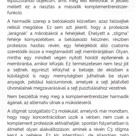
elpusztítandó objektum, amit meg kell keresniük. A jelölés
mellett ez a riasztás a második komplementrendszer-
funkció.
A harmadik szerep a betolakodó közvetlen, azaz falósejtek
nélküli megölése. Ez sem azt jelenti, hogy a proteázok
„lerágnák” a mikrobákról a fehérjéket. Ehelyett a „stigma”
fehérje környezetében, a betolakodó felszínén, részben
proteázos hasítás révén, egy fehérjékből álló csatorna
szerelődik össze a megtámadott sejt membránjában. Olyan,
mintha egy mindkét végén nyitott hordót építenének a
membránba, amikor kifúrják. Ez természetesen nem tesz jót
a sejtnek, egyrészt kifolyhat a belseje, de eközben a
külvilágból is nagy mennyiségben juthatnak be olyan
anyagok, például kalciumionok, amelyek a sejt jelátviteli
útvonalainak megzavarásával a sejt pusztulásához vezetnek.
Nem beszéltük még meg a komplementrendszer harmadik
ágának, az alternatív útnak a működéséről.
A stigmát szolgáltató C3 molekulát, amelyről már mondtam,
hogy nagy koncentrációban úszik a vérben, nem csak a
komplement proteázok aktiválhatják: spontán folyamatban is
átmehet olyan alakváltozáson, aminek a révén C3 stigma
kerül a sejtekre. Ez kis intenzitású, de állandóan zajló