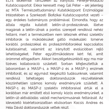
ELTE Biokémiai Tanszékén az Irányított Fehérje-evolúció
Kutatócsoportot. Ekkor keresett meg Gál Péter – aki jelenleg
az MTA Természettudományi Kutatóközpont Enzimológiai
Intézetében a Szerkezeti Biofizikai Kutatócsoportot vezeti –
egy érdekes tudományos problémával. Elmondta, hogy az
általa régóta kutatott lektin-út-proteázoknak, illetve
magának a lektin-útnak a pontos szerepét rendkívül nehéz
feltárni, mert a természetben nem léteznek ehhez szelektív
inhibitorok (a működésüket gátló molekulák). Ismerve
korábbi, proteázokkal és proteázinhibitorokkal kapcsolatos
kutatásaimat, valamint az irányított evolúcióban rejlő
lehetőségeket, Péter együttműködésre kért fel, amit
örömmel elfogadtam. Akkori beszélgetésünkből egy ma már
tízéves kollaboráció született. Sorban kifejlesztettük a
laboromban a MASP-1, a MASP-2 és a MASP-3 enzimek
inhibitorát, és az egymást kiegészítő tudásunknak, valamint
rendkívül tehetséges doktoranduszok részvételének
köszönhetően számos komoly eredményünk született. A
MASP-1 és MASP-2 szelektív inhibitoraival értük el a
korábban már említett első komoly közös eredményünket, a
lektin-út-aktiválódás valódi mechanizmusának feltárását. Az
idevezető kísérletsorozatban elsősorban Kocsis Andrea és
Héja Dávid doktoranduszok vettek részt.