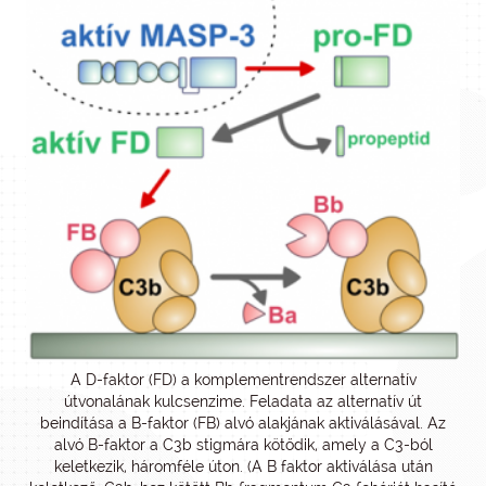
A D-faktor (FD) a komplementrendszer alternatív
útvonalának kulcsenzime. Feladata az alternatív út
beindítása a B-faktor (FB) alvó alakjának aktiválásával. Az
alvó B-faktor a C3b stigmára kötődik, amely a C3-ból
keletkezik, háromféle úton. (A B faktor aktiválása után