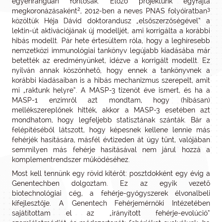
egyenrangúan fontosak. Előző projektünk egyfajta
2
3
megkoronázásaként
, 2012-ben a neves PNAS folyóiratban
közöltük Héja Dávid doktorandusz „elsőszerzőségével” a
lektin-út aktivációjának új modelljét, ami korrigálta a korábbi
hibás modellt. Pár hete értesültem róla, hogy a leghíresebb
nemzetközi immunológiai tankönyv legújabb kiadásába már
betették az eredményünket, idézve a korrigált modellt. Ez
nyilván annak köszönhető, hogy ennek a tankönyvnek a
korábbi kiadásaiban is a hibás mechanizmus szerepelt, amit
mi „raktunk helyre”. A MASP-3 tizenöt éve ismert, és ha a
MASP-1 enzimről azt mondtam, hogy (hibásan)
mellékszereplőnek hitték, akkor a MASP-3 esetében azt
mondhatom, hogy legfeljebb statisztának szánták. Bár a
felépítéséből látszott, hogy képesnek kellene lennie más
fehérjék hasítására, másfél évtizeden át úgy tűnt, valójában
semmilyen más fehérje hasításával nem járul hozzá a
komplementrendszer működéséhez.
Most kell tennünk egy rövid kitérőt: posztdokként egy évig a
Genentechben dolgoztam. Ez az egyik vezető
biotechnológiai cég, a fehérje-gyógyszerek élvonalbeli
kifejlesztője. A Genentech Fehérjemérnöki Intézetében
sajátítottam el az „irányított fehérje-evolúció”