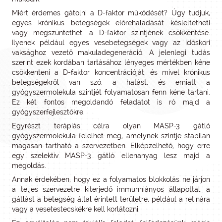
Miért érdemes gátolni a D-faktor működését? Úgy tudjuk,
egyes krónikus betegségek előrehaladását késleltetheti
vagy megszüntetheti a D-faktor szintjének csökkentése.
Ilyenek például egyes vesebetegségek vagy az időskori
vaksághoz vezető makuladegeneráció. A jelenlegi tudás
szerint ezek kordában tartásához lényeges mértékben kéne
csökkenteni a D-faktor koncentrációját, és mivel krónikus
betegségekről van szó, a hatást, és emiatt a
gyógyszermolekula szintjét folyamatosan fenn kéne tartani.
Ez két fontos megoldandó feladatot is ró majd a
gyógyszerfejlesztőkre.
Egyrészt terápiás célra olyan MASP-3 gátló
gyógyszermolekula felelhet meg, amelynek szintje stabilan
magasan tartható a szervezetben. Elképzelhető, hogy erre
egy szelektív MASP-3 gátló ellenanyag lesz majd a
megoldás.
Annak érdekében, hogy ez a folyamatos blokkolás ne járjon
a teljes szervezetre kiterjedő immunhiányos állapottal, a
gátlást a betegség által érintett területre, például a retinára
vagy a vesetestecskékre kell korlátozni.