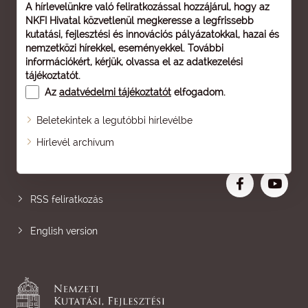
A hírlevelünkre való feliratkozással hozzájárul, hogy az
NKFI Hivatal közvetlenül megkeresse a legfrissebb
kutatási, fejlesztési és innovációs pályázatokkal, hazai és
nemzetközi hírekkel, eseményekkel. További
információkért, kérjük, olvassa el az
adatkezelési
tájékoztatót
.
Az
adatvédelmi tájékoztatót
elfogadom.
Beletekintek a legutóbbi hírlevélbe
Oldaltérkép
Hírlevél archívum
Nagyobb betű
RSS feliratkozás
English version