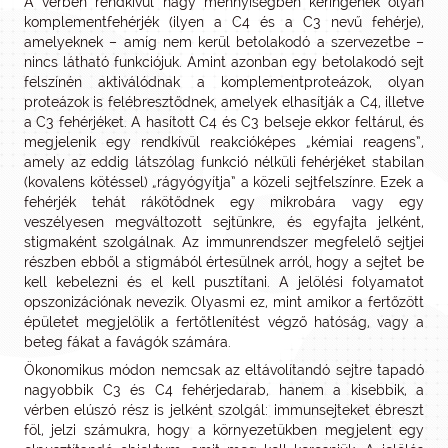
A vérben rendkívül nagy mennyiségben keringenek olyan
komplementfehérjék (ilyen a C4 és a C3 nevű fehérje),
amelyeknek – amíg nem kerül betolakodó a szervezetbe –
nincs látható funkciójuk. Amint azonban egy betolakodó sejt
felszínén aktiválódnak a komplementproteázok, olyan
proteázok is felébresztődnek, amelyek elhasítják a C4, illetve
a C3 fehérjéket. A hasított C4 és C3 belseje ekkor feltárul, és
megjelenik egy rendkívül reakcióképes „kémiai reagens”,
amely az eddig látszólag funkció nélküli fehérjéket stabilan
(kovalens kötéssel) „rágyógyítja” a közeli sejtfelszínre. Ezek a
fehérjék tehát rákötődnek egy mikrobára vagy egy
veszélyesen megváltozott sejtünkre, és egyfajta jelként,
stigmaként szolgálnak. Az immunrendszer megfelelő sejtjei
részben ebből a stigmából értesülnek arról, hogy a sejtet be
kell kebelezni és el kell pusztítani. A jelölési folyamatot
opszonizációnak nevezik. Olyasmi ez, mint amikor a fertőzött
épületet megjelölik a fertőtlenítést végző hatóság, vagy a
beteg fákat a favágók számára.
Ökonomikus módon nemcsak az eltávolítandó sejtre tapadó
nagyobbik C3 és C4 fehérjedarab, hanem a kisebbik, a
vérben elúszó rész is jelként szolgál: immunsejteket ébreszt
föl, jelzi számukra, hogy a környezetükben megjelent egy