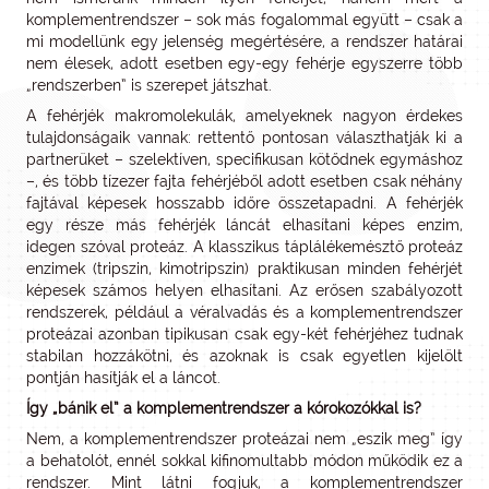
komplementrendszer – sok más fogalommal együtt – csak a
mi modellünk egy jelenség megértésére, a rendszer határai
nem élesek, adott esetben egy-egy fehérje egyszerre több
„rendszerben” is szerepet játszhat.
A fehérjék makromolekulák, amelyeknek nagyon érdekes
tulajdonságaik vannak: rettentő pontosan választhatják ki a
partnerüket – szelektíven, specifikusan kötődnek egymáshoz
–, és több tízezer fajta fehérjéből adott esetben csak néhány
fajtával képesek hosszabb időre összetapadni. A fehérjék
egy része más fehérjék láncát elhasítani képes enzim,
idegen szóval proteáz. A klasszikus táplálékemésztő proteáz
enzimek (tripszin, kimotripszin) praktikusan minden fehérjét
képesek számos helyen elhasítani. Az erősen szabályozott
rendszerek, például a véralvadás és a komplementrendszer
proteázai azonban tipikusan csak egy-két fehérjéhez tudnak
stabilan hozzákötni, és azoknak is csak egyetlen kijelölt
pontján hasítják el a láncot.
Így „bánik el” a komplementrendszer a kórokozókkal is?
Nem, a komplementrendszer proteázai nem „eszik meg” így
a behatolót, ennél sokkal kifinomultabb módon működik ez a
rendszer. Mint látni fogjuk, a komplementrendszer