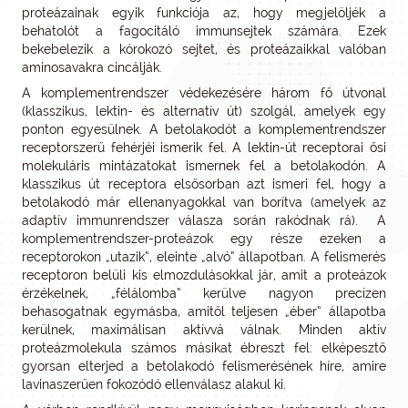
proteázainak egyik funkciója az, hogy megjelöljék a
behatolót a fagocitáló immunsejtek számára. Ezek
bekebelezik a kórokozó sejtet, és proteázaikkal valóban
aminosavakra cincálják.
A komplementrendszer védekezésére három fő útvonal
(klasszikus, lektin- és alternatív út) szolgál, amelyek egy
ponton egyesülnek. A betolakodót a komplementrendszer
receptorszerű fehérjéi ismerik fel. A lektin-út receptorai ősi
molekuláris mintázatokat ismernek fel a betolakodón. A
klasszikus út receptora elsősorban azt ismeri fel, hogy a
betolakodó már ellenanyagokkal van borítva (amelyek az
adaptív immunrendszer válasza során rakódnak rá). A
komplementrendszer-proteázok egy része ezeken a
receptorokon „utazik”, eleinte „alvó” állapotban. A felismerés
receptoron belüli kis elmozdulásokkal jár, amit a proteázok
érzékelnek, „félálomba” kerülve nagyon precízen
behasogatnak egymásba, amitől teljesen „éber” állapotba
kerülnek, maximálisan aktívvá válnak. Minden aktív
proteázmolekula számos másikat ébreszt fel: elképesztő
gyorsan elterjed a betolakodó felismerésének híre, amire
lavinaszerűen fokozódó ellenválasz alakul ki.