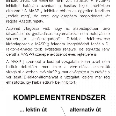
inhibitorunkat, de ezeknek nem volt hatásuk. A MASP-3
inhibitor hatására azonban a hasítás teljes mértékben
elmaradt! A MASP-3 inhibitor ebben az egyetlen tesztben
„szólalt meg”, de ezzel egy csapásra megoldódott két
régóta kutatott rejtély.
Azonnal világossá vált, hogy az alapállapotban lévő
(alvadásos és gyulladásos folyamatokkal nem befolyásolt)
vérben a „csúcsragadozó” D-faktor felébresztése
kizárólagosan a MASP-3 feladata. Megoldódott tehát a D-
faktor-aktiváció több évtizedes rejtélye, de egyúttal fény
derült a MASP-3 szerepének tizenöt éves rejtélyére is.
A MASP-3 szerepét a korábbi vizsgálatainkban azért nem
tudtuk detektálni, mert mire a vérmintákat elkezdtük
vizsgálni, a vérben lévő MASP-3 már elvégezte a munkáját: a
vér saját D-faktor-állományát a vizsgálat idejére már rég
elhasította, így hiába adtunk be inhibitort.