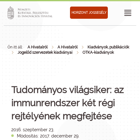
HORIZONT JOGSEGÉLY
Ön itt áll:
A Hivatalról
A Hivatalról
Kiadványok, publikációk
Jogelőd szervezetek kiadványai
OTKA-kiadványok
Tudományos világsiker: az
immunrendszer két régi
rejtélyének megfejtése
2016. szeptember 23.
Módosítás: 2017. december 29.