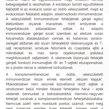
betegségeket is okozhatnak. A kordában tartott együttélésre
fejlődött ki az evolúció során az ősibb veleszületett, majd az
evolúciósan fiatalabb adaptív, alkalmazkodó immunrendszer.
A veleszületett immunrendszer fehérjéinek génjei egész
életünkben olyanok maradnak, mint amilyenek a
fogantatásunk pillanatában voltak. Az adaptív
immunrendszer génjei ezzel szemben az életünk során
folyamatos átalakulásban vannak, és hatalmas variáns-
sereget állítanak elő olyan fehérjékből (ellenanyagok és T-
sejt receptorok), amelyek felismerik és csapdába ejtik a
mikrobákat és más káros objektumokat (például
meghibásodott sejtjeinket). A sikeresnek bizonyuló fehérjék
génjeit hordozó immunsejtek (B- és T-sejtek) elszaporodnak,
és a jövőre nézve is védelmet biztosítanak.
A komplementrendszer az ősibb, veleszületett
immunrendszer része: ennek elemeit „készen kapjuk”.
Működésében nem vesznek közvetlenül részt sejtek: a
rendszeren belül minden feladat fehérjékre hárul – ezek
védenek bennünket a betolakodóktól. Harminc-negyven
fehérjét sorolnak a komplementrendszer fehérjehálózatába.
Nemcsak azért nem mondunk pontos számot, mert még
nem ismerünk minden ilyen fehérjét, hanem mert a