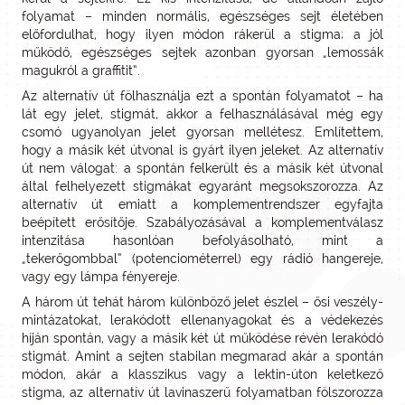
folyamat – minden normális, egészséges sejt életében
előfordulhat, hogy ilyen módon rákerül a stigma; a jól
működő, egészséges sejtek azonban gyorsan „lemossák
magukról a graffitit”.
Az alternatív út fölhasználja ezt a spontán folyamatot – ha
lát egy jelet, stigmát, akkor a felhasználásával még egy
csomó ugyanolyan jelet gyorsan mellétesz. Említettem,
hogy a másik két útvonal is gyárt ilyen jeleket. Az alternatív
út nem válogat: a spontán felkerült és a másik két útvonal
által felhelyezett stigmákat egyaránt megsokszorozza. Az
alternatív út emiatt a komplementrendszer egyfajta
beépített erősítője. Szabályozásával a komplementválasz
intenzitása hasonlóan befolyásolható, mint a
„tekerőgombbal” (potenciométerrel) egy rádió hangereje,
vagy egy lámpa fényereje.
A három út tehát három különböző jelet észlel – ősi veszély-
mintázatokat, lerakódott ellenanyagokat és a védekezés
híján spontán, vagy a másik két út működése révén lerakódó
stigmát. Amint a sejten stabilan megmarad akár a spontán
módon, akár a klasszikus vagy a lektin-úton keletkező
stigma, az alternatív út lavinaszerű folyamatban fölszorozza