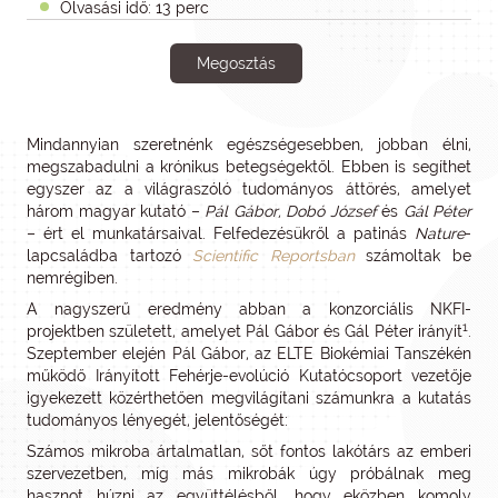
Olvasási idő: 13 perc
Megosztás
Mindannyian szeretnénk egészségesebben, jobban élni,
megszabadulni a krónikus betegségektől. Ebben is segíthet
egyszer az a világraszóló tudományos áttörés, amelyet
három magyar kutató –
Pál Gábor, Dobó József
és
Gál Péter
– ért el munkatársaival. Felfedezésükről a patinás
Nature
-
lapcsaládba tartozó
Scientific Reportsban
számoltak be
nemrégiben.
A nagyszerű eredmény abban a konzorciális NKFI-
1
projektben született, amelyet Pál Gábor és Gál Péter irányít
.
Szeptember elején Pál Gábor, az ELTE Biokémiai Tanszékén
működő Irányított Fehérje-evolúció Kutatócsoport vezetője
igyekezett közérthetően megvilágítani számunkra a kutatás
tudományos lényegét, jelentőségét:
Számos mikroba ártalmatlan, sőt fontos lakótárs az emberi
szervezetben, míg más mikrobák úgy próbálnak meg
hasznot húzni az együttélésből, hogy eközben komoly