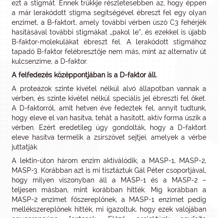
ezt a stigmát. Ennek trükkje részletesebben az, hogy éppen
a már lerakódott stigma segítségével ébreszt fel egy olyan
enzimet, a B-faktort, amely további vérben úszó C3 fehérjék
hasításával további stigmákat „pakol le”, és ezekkel is újabb
B-faktor-molekulákat ébreszt fel. A lerakódott stigmához
tapadó B-faktor felébresztője nem más, mint az alternatív út
kulcsenzime, a D-faktor.
A felfedezés középpontjában is a D-faktor áll.
A proteázok szinte kivétel nélkül alvó állapotban vannak a
vérben, és szinte kivétel nélkül speciális jel ébreszti fel őket.
A D-faktorról, amit hetven éve fedeztek fel, annyit tudtunk,
hogy eleve el van hasítva, tehát a hasított, aktív forma úszik a
vérben. Ezért eredetileg úgy gondolták, hogy a D-faktort
eleve hasítva termelik a zsírszövet sejtjei, amelyek a vérbe
juttatják.
A lektin-úton három enzim aktiválódik, a MASP-1, MASP-2,
MASP-3. Korábban azt is mi tisztáztuk Gál Péter csoportjával,
hogy milyen viszonyban áll a MASP-1 és a MASP-2 –
teljesen másban, mint korábban hitték. Míg korábban a
MASP-2 enzimet főszereplőnek, a MASP-1 enzimet pedig
mellékszereplőnek hitték, mi igazoltuk, hogy ezek valójában