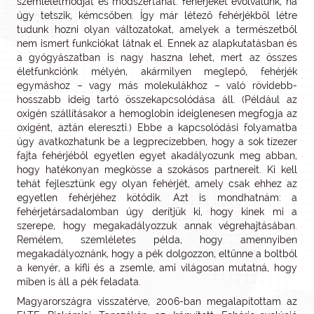
szemléletmódját és módszertanát: fehérjéket evolválunk, ha
úgy tetszik, kémcsőben. Így már létező fehérjékből létre
tudunk hozni olyan változatokat, amelyek a természetből
nem ismert funkciókat látnak el. Ennek az alapkutatásban és
a gyógyászatban is nagy haszna lehet, mert az összes
életfunkciónk mélyén, akármilyen meglepő, fehérjék
egymáshoz – vagy más molekulákhoz – való rövidebb-
hosszabb ideig tartó összekapcsolódása áll. (Például az
oxigén szállításakor a hemoglobin ideiglenesen megfogja az
oxigént, aztán elereszti.) Ebbe a kapcsolódási folyamatba
úgy avatkozhatunk be a legprecízebben, hogy a sok tízezer
fajta fehérjéből egyetlen egyet akadályozunk meg abban,
hogy hatékonyan megkösse a szokásos partnereit. Ki kell
tehát fejlesztünk egy olyan fehérjét, amely csak ehhez az
egyetlen fehérjéhez kötődik. Azt is mondhatnám: a
fehérjetársadalomban úgy derítjük ki, hogy kinek mi a
szerepe, hogy megakadályozzuk annak végrehajtásában.
Remélem, szemléletes példa, hogy amennyiben
megakadályoznánk, hogy a pék dolgozzon, eltűnne a boltból
a kenyér, a kifli és a zsemle, ami világosan mutatná, hogy
miben is áll a pék feladata.
Magyarországra visszatérve, 2006-ban megalapítottam az