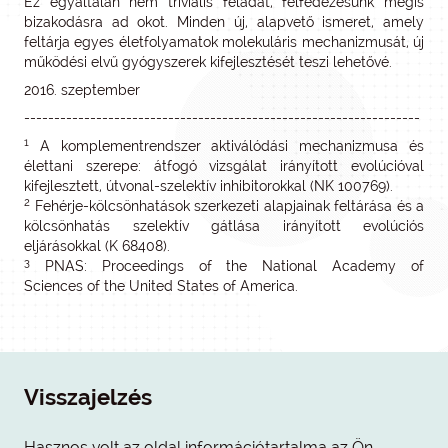
Ez egyáltalán nem triviális feladat, felfedezésünk mégis
bizakodásra ad okot. Minden új, alapvető ismeret, amely
feltárja egyes életfolyamatok molekuláris mechanizmusát, új
működési elvű gyógyszerek kifejlesztését teszi lehetővé.
2016. szeptember
------------------------------------------------------------------
1
A komplementrendszer aktiválódási mechanizmusa és
élettani szerepe: átfogó vizsgálat irányított evolúcióval
kifejlesztett, útvonal-szelektív inhibitorokkal (NK 100769).
2
Fehérje-kölcsönhatások szerkezeti alapjainak feltárása és a
kölcsönhatás szelektív gátlása irányított evolúciós
eljárásokkal (K 68408).
3
PNAS: Proceedings of the National Academy of
Sciences of the United States of America.
Visszajelzés
Hasznos volt az oldal információtartalma az Ön