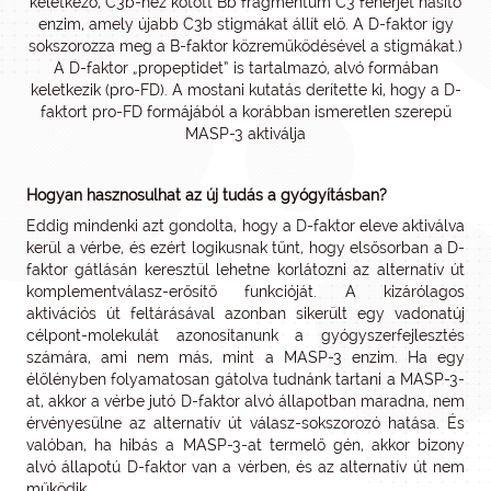
keletkező, C3b-hez kötött Bb fragmentum C3 fehérjét hasító
enzim, amely újabb C3b stigmákat állít elő. A D-faktor így
sokszorozza meg a B-faktor közreműködésével a stigmákat.)
A D-faktor „propeptidet” is tartalmazó, alvó formában
keletkezik (pro-FD). A mostani kutatás derítette ki, hogy a D-
faktort pro-FD formájából a korábban ismeretlen szerepű
MASP-3 aktiválja
Hogyan hasznosulhat az új tudás a gyógyításban?
Eddig mindenki azt gondolta, hogy a D-faktor eleve aktiválva
kerül a vérbe, és ezért logikusnak tűnt, hogy elsősorban a D-
faktor gátlásán keresztül lehetne korlátozni az alternatív út
komplementválasz-erősítő funkcióját. A kizárólagos
aktivációs út feltárásával azonban sikerült egy vadonatúj
célpont-molekulát azonosítanunk a gyógyszerfejlesztés
számára, ami nem más, mint a MASP-3 enzim. Ha egy
élőlényben folyamatosan gátolva tudnánk tartani a MASP-3-
at, akkor a vérbe jutó D-faktor alvó állapotban maradna, nem
érvényesülne az alternatív út válasz-sokszorozó hatása. És
valóban, ha hibás a MASP-3-at termelő gén, akkor bizony
alvó állapotú D-faktor van a vérben, és az alternatív út nem
működik.