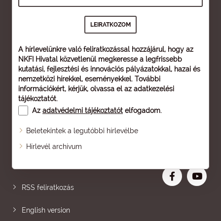
A hírlevelünkre való feliratkozással hozzájárul, hogy az
NKFI Hivatal közvetlenül megkeresse a legfrissebb
kutatási, fejlesztési és innovációs pályázatokkal, hazai és
nemzetközi hírekkel, eseményekkel. További
információkért, kérjük, olvassa el az
adatkezelési
tájékoztatót
.
Az
adatvédelmi tájékoztatót
elfogadom.
Beletekintek a legutóbbi hírlevélbe
Oldaltérkép
Hírlevél archívum
Nagyobb betű
RSS feliratkozás
English version