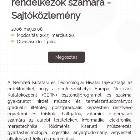
rendelkezők számára -
Sajtóközlemény
2006. május 08.
Módosítás: 2019. március 20.
Olvasási idő: 1 perc
Megosztás
A Nemzeti Kutatási és Technológiai Hivatal tájékoztatja az
érdeklődőket, hogy a genfi székhelyű Európai Nukleáris
Kutatóközpont (CERN) ösztöndíjprogramot és szakmai
gyakorlatot hirdet műszaki és természettudományos
graduális illetőleg posztgraduális képzésben résztvevő
egyetemi és főiskolai hallgatók, valamint diplomások
számára az alábbi területeken: informatika, elektronika,
méréstechnika, földmérés, kísérleti műszerezés,
gyártástechnológia, logisztika, anyagtudomány, vegyészet,
alkalmazott fizika és matematika.