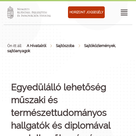
HORIZONT JOGSEGÉLY
Ön itt áll:
A Hivatalról
Sajtószoba
Sajtóközlemények,
sajtóanyagok
Egyedülálló lehetőség
műszaki és
természettudományos
hallgatók és diplomával