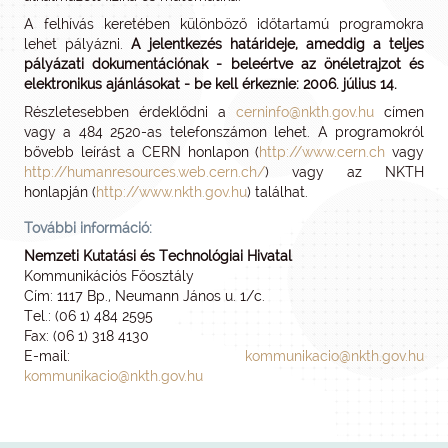
A felhívás keretében különböző időtartamú programokra
lehet pályázni.
A jelentkezés határideje, ameddig a teljes
pályázati dokumentációnak - beleértve az önéletrajzot és
elektronikus ajánlásokat - be kell érkeznie: 2006. július 14.
Részletesebben érdeklődni a
cerninfo@nkth.gov.hu
címen
vagy a 484 2520-as telefonszámon lehet. A programokról
bővebb leírást a CERN honlapon (
http://www.cern.ch
vagy
http://humanresources.web.cern.ch/
) vagy az NKTH
honlapján (
http://www.nkth.gov.hu
) találhat.
További információ:
Nemzeti Kutatási és Technológiai Hivatal
Kommunikációs Főosztály
Cím: 1117 Bp., Neumann János u. 1/c.
Tel.: (06 1) 484 2595
Fax: (06 1) 318 4130
E-mail:
kommunikacio@nkth.gov.hu
kommunikacio@nkth.gov.hu