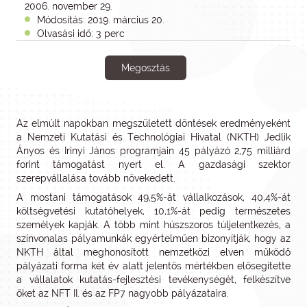
2006. november 29.
Módosítás: 2019. március 20.
Olvasási idő: 3 perc
Megosztás
Az elmúlt napokban megszületett döntések eredményeként
a Nemzeti Kutatási és Technológiai Hivatal (NKTH) Jedlik
Ányos és Irinyi János programjain 45 pályázó 2,75 milliárd
forint támogatást nyert el. A gazdasági szektor
szerepvállalása tovább növekedett.
A mostani támogatások 49,5%-át vállalkozások, 40,4%-át
költségvetési kutatóhelyek, 10,1%-át pedig természetes
személyek kapják
. A több mint húszszoros túljelentkezés, a
színvonalas pályamunkák egyértelműen bizonyítják, hogy az
NKTH által meghonosított nemzetközi elven működő
pályázati forma két év alatt jelentős mértékben elősegítette
a vállalatok kutatás-fejlesztési tevékenységét, felkészítve
őket az NFT II. és az FP7 nagyobb pályázataira.