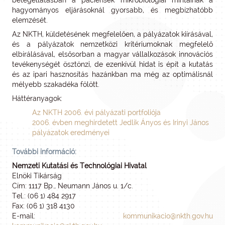
betegellátásban a páciensek mikrobiológiai mintáinak a
hagyományos eljárásoknál gyorsabb, és megbízhatóbb
elemzését.
Az NKTH, küldetésének megfelelően, a pályázatok kiírásával,
és a pályázatok nemzetközi kritériumoknak megfelelő
elbírálásával, elsősorban a magyar vállalkozások innovációs
tevékenységét ösztönzi, de ezenkívül hidat is épít a kutatás
és az ipari hasznosítás hazánkban ma még az optimálisnál
mélyebb szakadéka fölött.
Háttéranyagok:
Az NKTH 2006. évi pályázati portfoliója
2006. évben meghirdetett Jedlik Ányos és Irinyi János
pályázatok eredményei
További információ:
Nemzeti Kutatási és Technológiai Hivatal
Elnöki Tikárság
Cím: 1117 Bp., Neumann János u. 1/c.
Tel.: (06 1) 484 2917
Fax: (06 1) 318 4130
E-mail:
kommunikacio@nkth.gov.hu