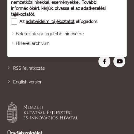
nemzetközi hírekkel, eseményekkel. További
információkért, kérjük, olvassa el az
adatkezelési
tájékoztatót
.
Az
adatvédelmi tájékoztatót
elfogadom.
Beletekintek a legutóbbi hírlevélbe
Oldaltérkép
Hírlevél archívum
Nagyobb betű
RSS feliratkozás
English version
Ügyfélszolgálat