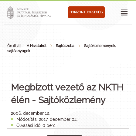
HORIZONT JOGSEGÉLY
Ön itt áll:
A Hivatalról
Sajtószoba
Sajtóközlemények,
sajtóanyagok
Megbízott vezető az NKTH
élén - Sajtóközlemény
2006. december 12.
Módosítás: 2017. december 04.
Olvasási idő: 0 perc