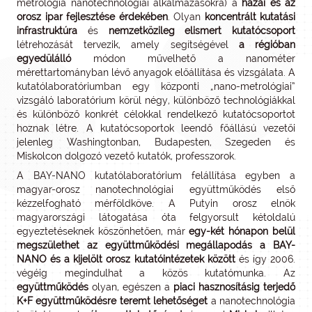
metrológia nanotechnológiai alkalmazásokra) a
hazai és az
orosz ipar fejlesztése érdekében
. Olyan
koncentrált kutatási
infrastruktúra
és
nemzetközileg elismert kutatócsoport
létrehozását tervezik, amely segítségével
a régióban
egyedülálló
módon művelhető a nanométer
mérettartományban lévő anyagok előállítása és vizsgálata. A
kutatólaboratóriumban egy központi „nano-metrológiai”
vizsgáló laboratórium körül négy, különböző technológiákkal
és különböző konkrét célokkal rendelkező kutatócsoportot
hoznak létre. A kutatócsoportok leendő főállású vezetői
jelenleg Washingtonban, Budapesten, Szegeden és
Miskolcon dolgozó vezető kutatók, professzorok.
A BAY-NANO kutatólaboratórium felállítása egyben a
magyar-orosz nanotechnológiai együttműködés első
kézzelfogható mérföldköve. A Putyin orosz elnök
magyarországi látogatása óta felgyorsult kétoldalú
egyeztetéseknek köszönhetően, már
egy-két hónapon belül
megszülethet az együttműködési megállapodás a BAY-
NANO és a kijelölt orosz kutatóintézetek között
és így 2006.
végéig megindulhat a közös kutatómunka. Az
együttműködés
olyan, egészen a
piaci hasznosításig terjedő
K+F együttműködésre teremt lehetőséget
a nanotechnológia