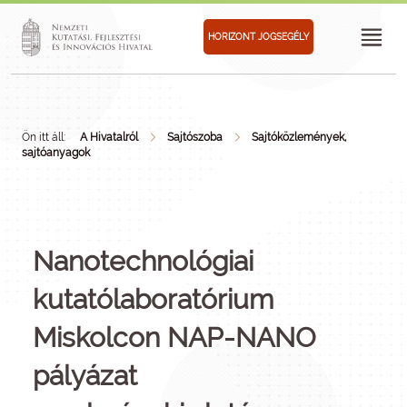
HORIZONT JOGSEGÉLY
Ön itt áll:
A Hivatalról
Sajtószoba
Sajtóközlemények,
sajtóanyagok
Nanotechnológiai
kutatólaboratórium
Miskolcon NAP-NANO
pályázat