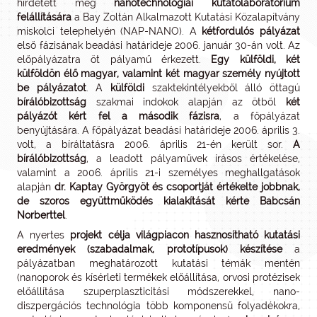
hirdetett meg
nanotechnológiai kutatólaboratórium
felállítására
a Bay Zoltán Alkalmazott Kutatási Közalapítvány
miskolci telephelyén (NAP-NANO). A
kétfordulós pályázat
első fázisának beadási határideje 2006. január 30-án volt. Az
előpályázatra öt pályamű érkezett.
Egy külföldi, két
külföldön élő magyar, valamint két magyar személy nyújtott
be pályázatot
. A
külföldi
szaktekintélyekből álló öttagú
bírálóbizottság
szakmai indokok alapján az ötből
két
pályázót kért fel a második fázisra
, a főpályázat
benyújtására. A főpályázat beadási határideje 2006. április 3.
volt, a bíráltatásra 2006. április 21-én került sor.
A
bírálóbizottság
, a leadott pályaművek írásos értékelése,
valamint a 2006. április 21-i személyes meghallgatások
alapján
dr. Kaptay Györgyöt és csoportját értékelte jobbnak,
de szoros együttműködés kialakítását kérte Babcsán
Norberttel
.
A nyertes
projekt célja világpiacon hasznosítható kutatási
eredmények (szabadalmak, prototípusok) készítése
a
pályázatban meghatározott kutatási témák mentén
(nanoporok és kísérleti termékek előállítása, orvosi protézisek
előállítása szuperplaszticitási módszerekkel, nano-
diszpergációs technológia több komponensű folyadékokra,