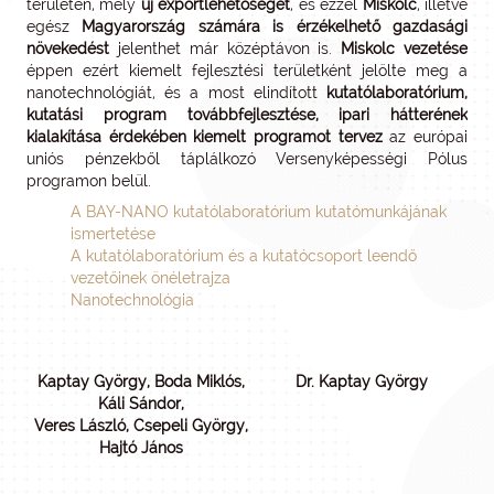
területén, mely
új exportlehetőséget
, és ezzel
Miskolc
, illetve
egész
Magyarország számára is érzékelhető gazdasági
növekedést
jelenthet már középtávon is.
Miskolc vezetése
éppen ezért kiemelt fejlesztési területként jelölte meg a
nanotechnológiát, és a most elindított
kutatólaboratórium,
kutatási program továbbfejlesztése, ipari hátterének
kialakítása érdekében kiemelt programot tervez
az európai
uniós pénzekből táplálkozó Versenyképességi Pólus
programon belül.
A BAY-NANO kutatólaboratórium kutatómunkájának
ismertetése
A kutatólaboratórium és a kutatócsoport leendő
vezetőinek önéletrajza
Nanotechnológia
Kaptay György, Boda Miklós,
Dr. Kaptay György
Káli Sándor,
Veres László, Csepeli György,
Hajtó János