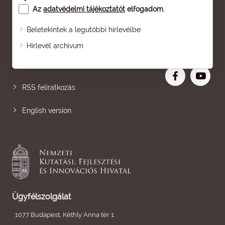
Az
adatvédelmi tájékoztatót
elfogadom.
Beletekintek a legutóbbi hírlevélbe
Oldaltérkép
Hírlevél archívum
Nagyobb betű
RSS feliratkozás
English version
Ügyfélszolgálat
1077 Budapest, Kéthly Anna tér 1.