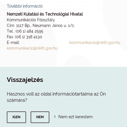
További információ:
Nemzeti Kutatási és Technológiai Hivatal
Kommunikációs Főosztály
Cím: 1117 Bp., Neumann János u. 1/c.
Tel.: (06 1) 484 2595
Fax: (06 1) 318 4130
E-mail:
kommunikacio@nkth.gov.hu
kommunikacio@nkth.gov.hu
Visszajelzés
Hasznos volt az oldal információtartalma az Ön
számára?
Nem ezt kerestem
IGEN
NEM