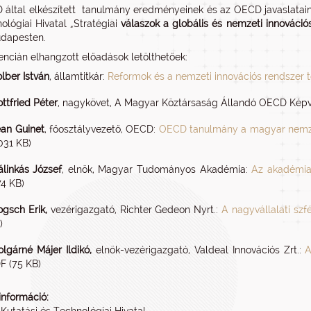
által elkészített tanulmány eredményeinek és az OECD javaslatain
ológiai Hivatal „Stratégiai
válaszok a globális és nemzeti innovációs
udapesten.
encián elhangzott előadások letölthetőek:
lber István
, államtitkár:
Reformok és a nemzeti innovációs rendszer to
ttfried Péter
, nagykövet, A Magyar Köztársaság Állandó OECD Képv
ean Guinet
, főosztályvezető, OECD:
OECD tanulmány a magyar nemzeti
 031 KB)
álinkás József
, elnök, Magyar Tudományos Akadémia:
Az akadémiai
74 KB)
ogsch Erik,
vezérigazgató, Richter Gedeon Nyrt.:
A nagyvállalati szf
)
olgárné Májer Ildikó,
elnök-vezérigazgató, Valdeal Innovációs Zrt.:
A
F (75 KB)
információ: