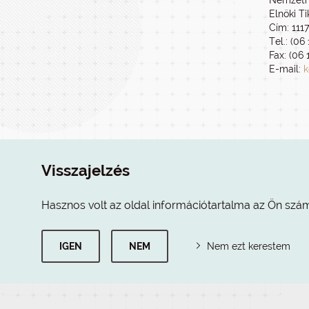
Nemzeti 
Elnöki T
Cím: 111
Tel.: (06
Fax: (06 
E-mail:
k
Visszajelzés
Hasznos volt az oldal információtartalma az Ön szá
IGEN
NEM
Nem ezt kerestem