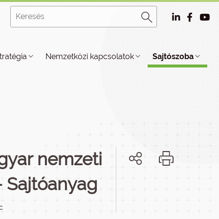
tratégia
Nemzetközi kapcsolatok
Sajtószoba
yar nemzeti
- Sajtóanyag
c