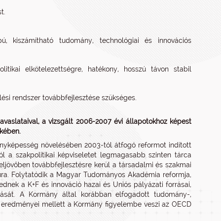
t.
, kiszámítható tudomány, technológiai és innovációs
itikai elkötelezettségre, hatékony, hosszú távon stabil
ési rendszer továbbfejlesztése szükséges.
slataival, a vizsgált 2006-2007 évi állapotokhoz képest
ekében.
nyképesség növelésében 2003-tól átfogó reformot indított
tól a szakpolitikai képviseletet legmagasabb szinten tárca
özeljövőben továbbfejlesztésre kerül a társadalmi és szakmai
túra. Folytatódik a Magyar Tudományos Akadémia reformja,
nek a K+F és innováció hazai és Uniós pályázati forrásai,
ását. A Kormány által korábban elfogadott tudomány-,
lért eredményei mellett a Kormány figyelembe veszi az OECD