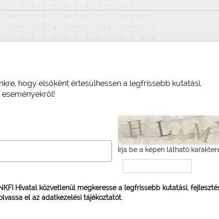
nkre, hogy elsőként értesülhessen a legfrissebb kutatási,
és eseményekről!
Írja be a képen látható karakter
 NKFI Hivatal közvetlenül megkeresse a legfrissebb kutatási, fejleszt
 olvassa el az
adatkezelési tájékoztatót
.