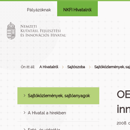
Pályázóknak
NKFI Hivatalról
Ön itt áll:
A Hivatalról
Sajtószoba
Sajtóközlemények, sa
OE
Sajtóközlemények, sajtóanyagok
in
A Hivatal a hírekben
2008. o