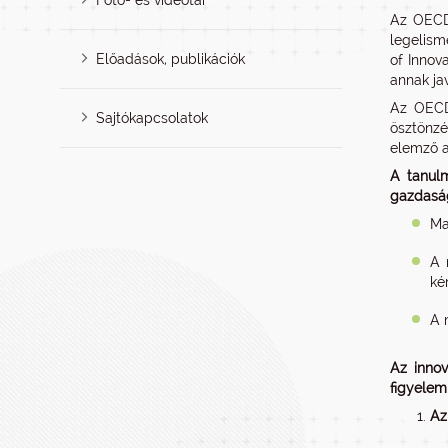
Fotó- és videótár
Az OECD 
legelism
Előadások, publikációk
of Innov
annak ja
Az OECD 
Sajtókapcsolatok
ösztönz
elemző a
A tanulm
gazdaság
Ma
A 
ké
A 
Az inno
figyelem
Az