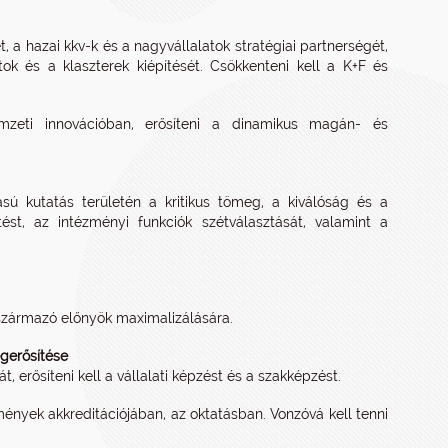
t, a hazai kkv-k és a nagyvállalatok stratégiai partnerségét,
tok és a klaszterek kiépítését. Csökkenteni kell a K+F és
emzeti innovációban, erősíteni a dinamikus magán- és
zású kutatás területén a kritikus tömeg, a kiválóság és a
ítést, az intézményi funkciók szétválasztását, valamint a
származó előnyök maximalizálására.
gerősítése
 erősíteni kell a vállalati képzést és a szakképzést.
mények akkreditációjában, az oktatásban. Vonzóvá kell tenni