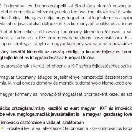
Tudomány- és Technológiapolitikai Bizottsága elemző ország tan
ertebb nemzetközi intézményének a témával foglalkozó kiváló sza
ation Policy - Hungary) célja, hogy független, átfogó elemzés alapjá
vításához javaslatokat dolgozzon ki a kormányzati politika és az inno
által idén elkészített ország tanulmány kiemelten fókuszál a vá
ésére, a tudás és a K+F eredmények hatékony hasznosítására. Ez
lap és stratégiai iránytű a magyar kormány számára az innovációve
ány készítői kiemelik az ország eddigi, a kutatás-fejlesztés ter
i fejlődését és integrálódását az Európai Unióba.
gyarországnak sikerült létrehoznia a K+F szféra fejlesztéséhez szüksé
magyar tudomány átlagos teljesítménye nemzetközi összehasonlításba
mia, klinikai orvostudomány és mérnöki tudományok) kiemelkedő ere
magyar kormány az innováció támogatását prioritásként kezeli és azt
vációs országtanulmány készítői az elért magyar K+F és innovác
be véve, megfogalmazták javaslataikat is a magyar gazdaság tov
 innováció ösztönzése a vállalati szektorban
Erősíteni kell a vállalkozások ( különösen a kkv-k) innovációs ka