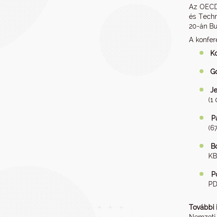
Az OECD 
és Techn
20-án B
A konfer
Ko
Go
J
(1
P
(6
B
KB
P
PD
További 