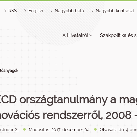
RSS
English
Nagyobb betű
Nagyobb kontraszt
A Hivatalról
Szakpolitika és s
jtóanyagok
CD országtanulmány a mag
novációs rendszerről, 2008 
któber 21.
Módosítás: 2017. december 04.
Olvasási idő: 4 per