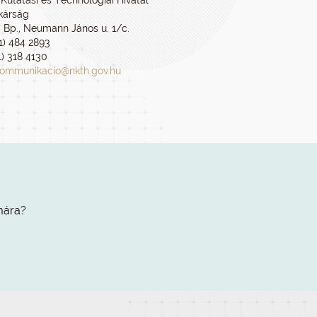
Kutatási és Technológiai Hivatal
ikárság
7 Bp., Neumann János u. 1/c.
 1) 484 2893
1) 318 4130
ommunikacio@nkth.gov.hu
mára?