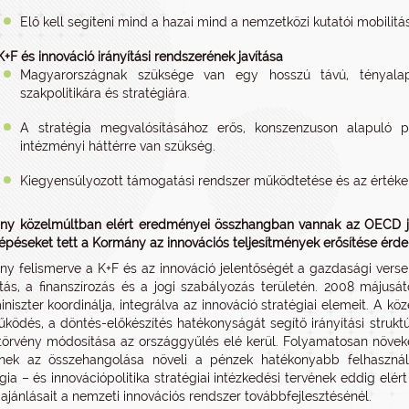
Elő kell segíteni mind a hazai mind a nemzetközi kutatói mobilitás
K+F és innováció irányítási rendszerének javítása
Magyarországnak szüksége van egy hosszú távú, tényalapú
szakpolitikára és stratégiára.
A stratégia megvalósításához erős, konszenzuson alapuló pol
intézményi háttérre van szükség.
Kiegyensúlyozott támogatási rendszer működtetése és az értékel
y közelmúltban elért eredményei összhangban vannak az OECD java
épéseket tett a Kormány az innovációs teljesítmények erősítése érd
y felismerve a K+F és az innováció jelentőségét a gazdasági verse
ítás, a finanszírozás és a jogi szabályozás területén. 2008 májusá
miniszter koordinálja, integrálva az innováció stratégiai elemeit. A k
ködés, a döntés-előkészítés hatékonyságát segítő irányítási struk
örvény módosítása az országgyűlés elé kerül. Folyamatosan növeked
nek az összehangolása növeli a pénzek hatékonyabb felhasznál
gia – és innovációpolitika stratégiai intézkedési tervének eddig e
i ajánlásait a nemzeti innovációs rendszer továbbfejlesztésénél.