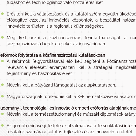
tudáshoz és technológiához való hozzáférésüket.
Erősíteni kell a vállalkozások és a kutatói szféra együttműködésé
elősegítve ezzel az innovációs központok, a beszállítói hálóza
innováció területén is a regionális különbségeket.
Meg kell őrizni a közfinanszírozás fenntarthatóságát a n
közfinanszírozású befektetéseket az innovációban.
reformok folytatása a közfinanszírozású kutatásokban
A reformok felgyorsításával elő kell segíteni a közfinanszíro
relevancia elérését, érvényesíteni kell a stratégiai megközel
teljesítmény és hasznosítás elvét.
Növelni kell a pályázati támogatást az alapkutatásban.
Magyarországnak törekednie kell a K+F nemzetközivé válásából 
tudomány-, technológia- és innováció emberi erőforrás alapjának me
Növelni kell a természettudományi és műszaki diplomások arányát,
Szigorúbb minőségi feltételek alkalmazása a felsőoktatási intéz
a fiatalok számára a kutatás-fejlesztés és az innováció területét.