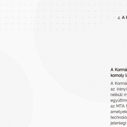
A 
A Kormán
komoly l
A Kormán
az irány
nélküli 
együttmű
az MTA t
amelyek
technoló
jelenleg