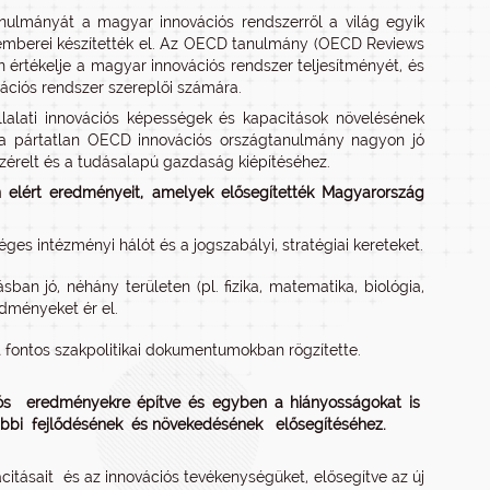
ulmányát a magyar innovációs rendszerről a világ egyik
kemberei készítették el. Az OECD tanulmány (OECD Reviews
n értékelje a magyar innovációs rendszer teljesítményét, és
vációs rendszer szereplői számára.
llalati innovációs képességek és kapacitások növelésének
 a pártatlan OECD innovációs országtanulmány nagyon jó
zérelt és a tudásalapú gazdaság kiépítéséhez.
én elért eredményeit, amelyek elősegítették Magyarország
ges intézményi hálót és a jogszabályi, stratégiai kereteket.
n jó, néhány területen (pl. fizika, matematika, biológia,
dményeket ér el.
 fontos szakpolitikai dokumentumokban rögzítette.
iós eredményekre építve és egyben a hiányosságokat is
ábbi fejlődésének és növekedésének elősegítéséhez.
pacitásait és az innovációs tevékenységüket, elősegítve az új