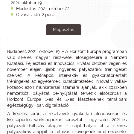
2021. október 19.
Módosítás: 2021. október 22.
Olvasási idő: 2 perc
Megosztás
Budapest, 2021. október 19. – A Horizont Európa programban
való sikeres magyar rész-vétel elősegítésére a Nemzeti
Kutatási, Fejlesztési és Innovációs Hivatal október végén és
november elején újabb ingyenes pályázatírói tréningeket
szervez. A kétnapos, inter-aktív és gyakorlatorientált
tréningeket az egyetemek, kutatóintézetek, innovatív vállal-
kozások azon munkatársai számára ajánlják, akik 2022-ben
nemzetközi pályázat be-nyújtását tervezik, elsősorban a
Horizont Európa 1-es és 4-es klasztereinek témáiban:
egészségügy, ipar, digitalizáció.
A képzés során a résztvevők gyakorlati előadásokon és
kiscsoportos workshopokon keresztül – egy valós 2021-es
pályázati felhívás alapján – sajátíthatják el a sikeres
pályázatírás alapjait, a felhívás szövegének értelmezésétől