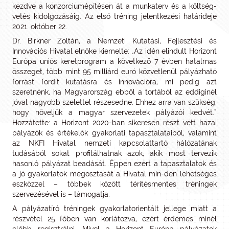
kezdve a konzorciumépítésen át a munkaterv és a költség-
vetés kidolgozásáig. Az első tréning jelentkezési határideje
2021. október 22.
Dr. Birkner Zoltán, a Nemzeti Kutatási, Fejlesztési és
Innovációs Hivatal elnöke kiemelte: „Az idén elindult Horizont
Európa uniós keretprogram a következő 7 évben hatalmas
összeget, több mint 95 milliárd euró közvetlenül pályázható
forrást fordít kutatásra és innovációra, mi pedig azt
szeretnénk, ha Magyarország ebből a tortából az eddiginél
jóval nagyobb szelettel részesedne. Ehhez arra van szükség,
hogy növeljük a magyar szervezetek pályázói kedvét.”
Hozzátette: a Horizont 2020-ban sikeresen részt vett hazai
pályázók és értékelők gyakorlati tapasztalataiból, valamint
az NKFI Hivatal nemzeti kapcsolattartó hálózatának
tudásából sokat profitálhatnak azok, akik most tervezik
hasonló pályázat beadását. Éppen ezért a tapasztalatok és
a jó gyakorlatok megosztását a Hivatal min-den lehetséges
eszközzel – többek között térítésmentes tréningek
szervezésével is – támogatja.
A pályázatíró tréningek gyakorlatorientált jellege miatt a
részvétel 25 főben van korlátozva, ezért érdemes minél