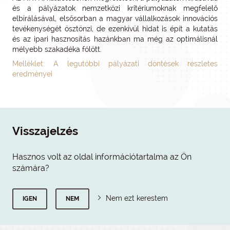
és a pályázatok nemzetközi kritériumoknak megfelelő
elbírálásával, elsősorban a magyar vállalkozások innovációs
tevékenységét ösztönzi, de ezenkívül hidat is épít a kutatás
és az ipari hasznosítás hazánkban ma még az optimálisnál
mélyebb szakadéka fölött.
Melléklet: A legutóbbi pályázati döntések részletes
eredményei
Visszajelzés
Hasznos volt az oldal információtartalma az Ön
számára?
Nem ezt kerestem
IGEN
NEM