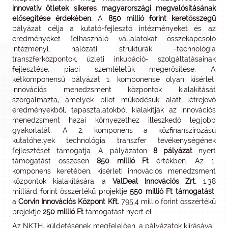
innovatív ötletek sikeres magyarországi megvalósításának
elősegítése érdekében.
A
850 millió forint keretösszegű
pályázat célja a kutató-fejlesztő intézményeket és az
eredményeket felhasználó vállalatokat összekapcsoló
intézményi, hálózati struktúrák -technológia
transzferközpontok, üzleti inkubáció- szolgáltatásainak
fejlesztése, piaci szemléletük megerősítése. A
kétkomponensű pályázat 1. komponense olyan kísérleti
innovációs menedzsment központok kialakítását
szorgalmazta, amelyek pilot működésük alatt létrejövő
eredményekből, tapasztalatokból kialakítják az innovációs
menedzsment hazai környezethez illeszkedő legjobb
gyakorlatát. A 2. komponens a közfinanszírozású
kutatóhelyek technológia transzfer tevékenységének
fejlesztését támogatja. A pályázaton
8 pályázat
nyert
támogatást összesen
850 millió Ft
értékben. Az 1.
komponens keretében, kísérleti innovációs menedzsment
központok kialakítására, a
ValDeal Innovációs Zrt.
1,38
milliárd forint összértékű projektje
550 millió Ft támogatást
,
a
Corvin Innovációs Központ Kft.
795,4 millió forint összértékű
projektje
250 millió Ft
támogatást nyert el.
Az NKTH, küldetésének megfelelően, a pályázatok kiírásával,