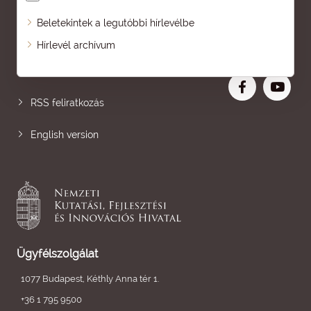
Beletekintek a legutóbbi hírlevélbe
Oldaltérkép
Hírlevél archívum
Nagyobb betű
RSS feliratkozás
English version
Ügyfélszolgálat
1077 Budapest, Kéthly Anna tér 1.
+36 1 795 9500