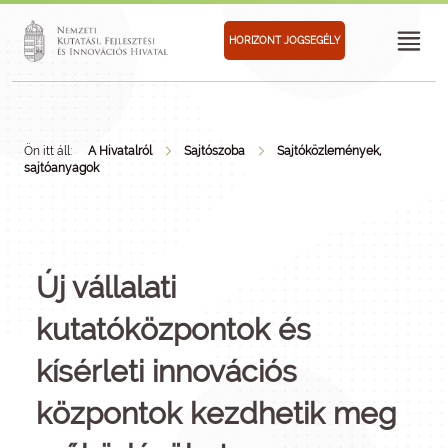
HORIZONT JOGSEGÉLY
Ön itt áll:
A Hivatalról
Sajtószoba
Sajtóközlemények,
sajtóanyagok
Új vállalati
kutatóközpontok és
kísérleti innovációs
központok kezdhetik meg