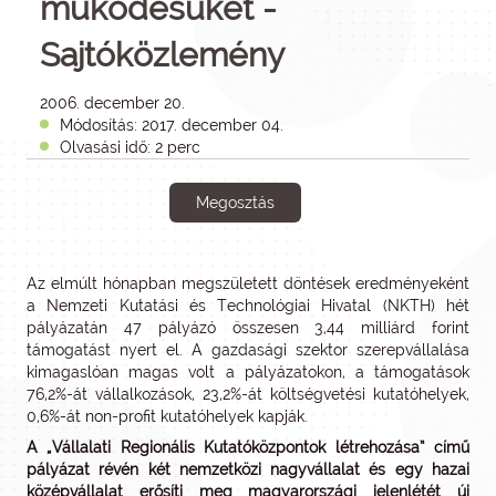
működésüket -
Sajtóközlemény
2006. december 20.
Módosítás: 2017. december 04.
Olvasási idő: 2 perc
Megosztás
Az elmúlt hónapban megszületett döntések eredményeként
a Nemzeti Kutatási és Technológiai Hivatal (NKTH) hét
pályázatán 47 pályázó összesen 3,44 milliárd forint
támogatást nyert el. A gazdasági szektor szerepvállalása
kimagaslóan magas volt a pályázatokon, a támogatások
76,2%-át vállalkozások, 23,2%-át költségvetési kutatóhelyek,
0,6%-át non-profit kutatóhelyek kapják.
A „Vállalati Regionális Kutatóközpontok létrehozása” című
pályázat révén két nemzetközi nagyvállalat és egy hazai
középvállalat erősíti meg magyarországi jelenlétét új