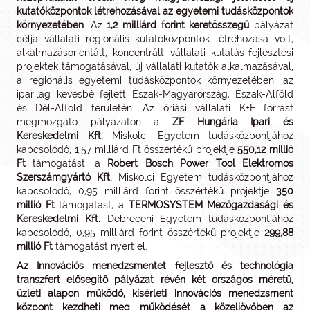
kutatóközpontok létrehozásával az egyetemi tudásközpontok
környezetében
. Az
1,2 milliárd forint keretösszegű
pályázat
célja vállalati regionális kutatóközpontok létrehozása volt,
alkalmazásorientált, koncentrált vállalati kutatás-fejlesztési
projektek támogatásával, új vállalati kutatók alkalmazásával,
a regionális egyetemi tudásközpontok környezetében, az
iparilag kevésbé fejlett Észak-Magyarország, Észak-Alföld
és Dél-Alföld területén. Az óriási vállalati K+F forrást
megmozgató pályázaton a
ZF Hungária Ipari és
Kereskedelmi Kft.
Miskolci Egyetem tudásközpontjához
kapcsolódó, 1,57 milliárd Ft összértékű projektje
550,12 millió
Ft
támogatást, a
Robert Bosch Power Tool Elektromos
Szerszámgyártó Kft.
Miskolci Egyetem tudásközpontjához
kapcsolódó, 0,95 milliárd forint összértékű projektje
350
millió Ft
támogatást, a
TERMOSYSTEM Mezőgazdasági és
Kereskedelmi Kft.
Debreceni Egyetem tudásközpontjához
kapcsolódó, 0,95 milliárd forint összértékű projektje
299,88
millió Ft
támogatást nyert el.
Az Innovációs menedzsmentet fejlesztő és technológia
transzfert elősegítő pályázat révén két országos méretű,
üzleti alapon működő, kísérleti innovációs menedzsment
központ kezdheti meg működését a közeljövőben az