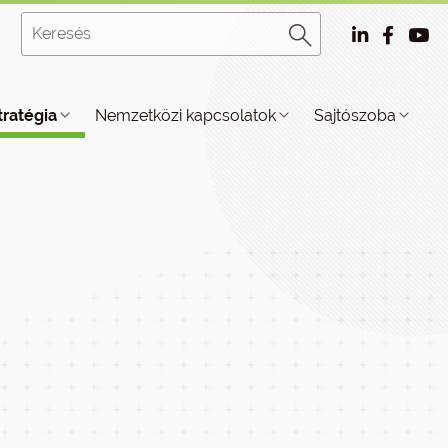
tratégia
Nemzetközi kapcsolatok
Sajtószoba