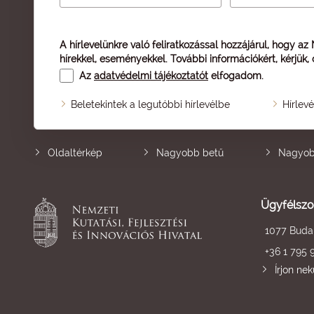
A hírlevelünkre való feliratkozással hozzájárul, hogy az
hírekkel, eseményekkel. További információkért, kérjük,
Az
adatvédelmi tájékoztatót
elfogadom.
Beletekintek a legutóbbi hírlevélbe
Hírlev
Oldaltérkép
Nagyobb betű
Nagyob
Ügyfélszo
1077 Budap
+36 1 795 
Írjon ne