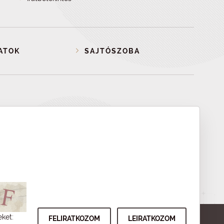
ATOK
SAJTÓSZOBA
eket: