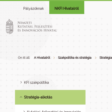
Pályázóknak
NKFI Hivatalról
Ön itt áll:
A Hivatalról
Szakpolitika és stratégia
Stratégi
KFI szakpolitika
Stratégia-alkotás