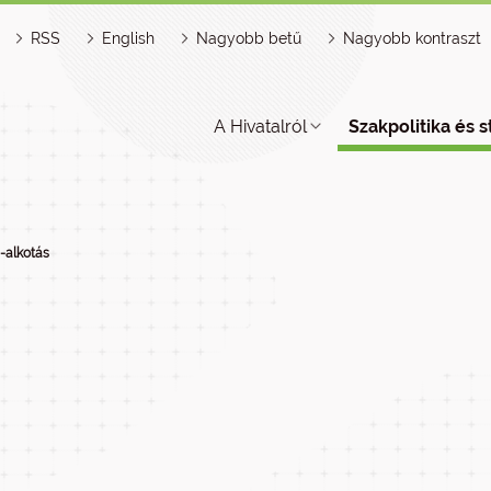
RSS
English
Nagyobb betű
Nagyobb kontraszt
A Hivatalról
Szakpolitika és s
a-alkotás