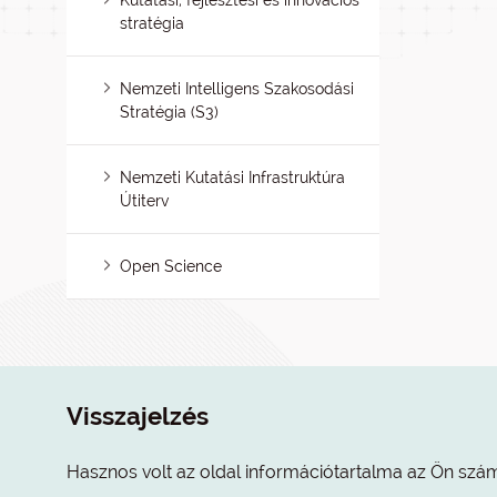
Kutatási, fejlesztési és innovációs
stratégia
Nemzeti Intelligens Szakosodási
Stratégia (S3)
Nemzeti Kutatási Infrastruktúra
Útiterv
Open Science
Visszajelzés
Hasznos volt az oldal információtartalma az Ön szá