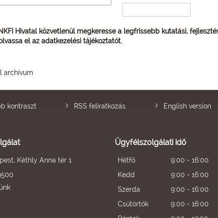
 NKFI Hivatal közvetlenül megkeresse a legfrissebb kutatási, fejleszt
 olvassa el az
adatkezelési tájékoztatót
.
él archívum
b kontraszt
RSS feliratkozás
English version
lgálat
Ügyfélszolgálati idő
est, Kéthly Anna tér 1.
Hétfő
9:00 - 16:00
9500
Kedd
9:00 - 16:00
künk
Szerda
9:00 - 16:00
Csütörtök
9:00 - 16:00