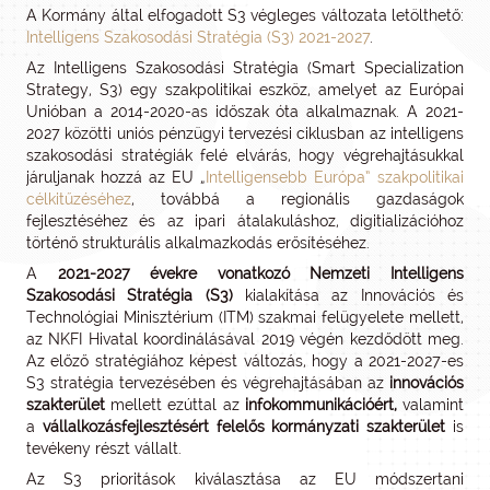
A Kormány által elfogadott S3 végleges változata letölthető:
Intelligens Szakosodási Stratégia (S3) 2021-2027
.
Az Intelligens Szakosodási Stratégia (Smart Specialization
Strategy, S3) egy szakpolitikai eszköz, amelyet az Európai
Unióban a 2014-2020-as időszak óta alkalmaznak. A 2021-
2027 közötti uniós pénzügyi tervezési ciklusban az intelligens
szakosodási stratégiák felé elvárás, hogy végrehajtásukkal
járuljanak hozzá az EU „
Intelligensebb Európa” szakpolitikai
célkitűzéséhez
, továbbá a regionális gazdaságok
fejlesztéséhez és az ipari átalakuláshoz, digitializációhoz
történő strukturális alkalmazkodás erősítéséhez.
A
2021-2027 évekre vonatkozó Nemzeti Intelligens
Szakosodási Stratégia (S3)
kialakítása az Innovációs és
Technológiai Minisztérium (ITM) szakmai felügyelete mellett,
az NKFI Hivatal koordinálásával 2019 végén kezdődött meg.
Az előző stratégiához képest változás, hogy a 2021-2027-es
S3 stratégia tervezésében és végrehajtásában az
innovációs
szakterület
mellett ezúttal az
infokommunikációért,
valamint
a
vállalkozásfejlesztésért felelős kormányzati szakterület
is
tevékeny részt vállalt.
Az S3 prioritások kiválasztása az EU módszertani