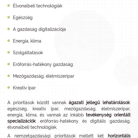
Élvonalbeli technológiák
Egészség
A gazdaság digitalizációja
Energia, klíma
Szolgáltatások
Erőforrás-hatékony gazdaság
Mezőgazdaság, élelmiszeripar
Kreatív ipar
A prioritások között vannak
ágazati jellegű lehatárolások
:
egészség, kreatív ipar, mezőgazdaság, élelmiszeripar,
energia, klíma, és vannak az inkább
tevékenység orientált
specializációk
: erőforrás-hatékony és digitális gazdaság,
élvonalbeli technológiák.
A nemzetgazdasági prioritások mellett két
horizontális