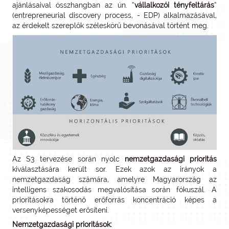
ajánlásaival összhangban az ún. “
vállalkozói tényfeltárás
”
(entrepreneurial discovery process, - EDP) alkalmazásával,
az érdekelt szereplők széleskörű bevonásával történt meg.
Az S3 tervezése során nyolc
nemzetgazdasági prioritás
kiválasztására került sor. Ezek azok az irányok a
nemzetgazdaság számára, amelyre Magyarország az
intelligens szakosodás megvalósítása során fókuszál. A
prioritásokra történő erőforrás koncentráció képes a
versenyképességet erősíteni.
Nemzetgazdasági prioritások: