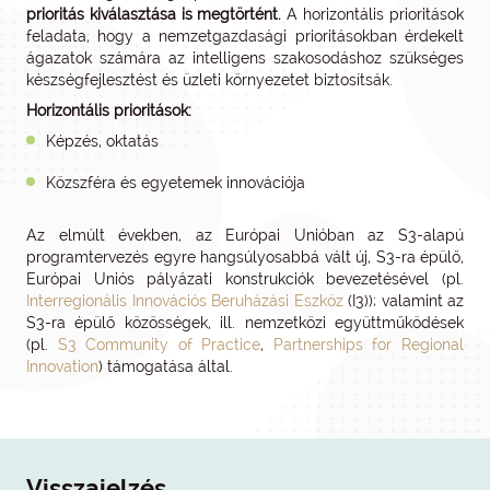
prioritás kiválasztása is megtörtént.
A horizontális prioritások
feladata, hogy a nemzetgazdasági prioritásokban érdekelt
ágazatok számára az intelligens szakosodáshoz szükséges
készségfejlesztést és üzleti környezetet biztosítsák.
Horizontális prioritások:
Képzés, oktatás
Közszféra és egyetemek innovációja
Az elmúlt években, az Európai Unióban az S3-alapú
programtervezés egyre hangsúlyosabbá vált új, S3-ra épülő,
Európai Uniós pályázati konstrukciók bevezetésével (pl.
Interregionális Innovációs Beruházási Eszköz
(I3)); valamint az
S3-ra épülő közösségek, ill. nemzetközi együttműködések
(pl.
S3 Community of Practice
,
Partnerships for Regional
Innovation
) támogatása által.
Visszajelzés