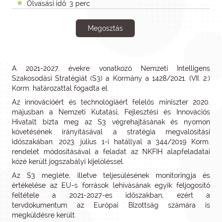
Olvasási idő: 3 perc
Megosztás
A 2021-2027. évekre vonatkozó Nemzeti Intelligens
Szakosodási Stratégiát (S3) a Kormány a 1428/2021. (VII. 2.)
Korm. határozattal fogadta el.
Az innovációért és technológiáért felelős miniszter 2020.
májusban a Nemzeti Kutatási, Fejlesztési és Innovációs
Hivatalt bízta meg az S3 végrehajtásának és nyomon
követésének irányításával a stratégia megvalósítási
időszakában. 2023. július 1-i hatállyal a 344/2019 Korm.
rendelet módosításával a feladat az NKFIH alapfeladatai
közé került jogszabályi kijelöléssel.
Az S3 megléte, illetve teljesülésének monitoringja és
értékelése az EU-s források lehívásának egyik feljogosító
feltétele a 2021-2027-es időszakban, ezért a
tervdokumentum az Európai Bizottság számára is
megküldésre került.