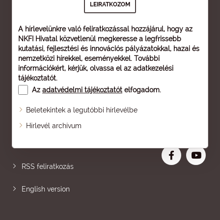
A hírlevelünkre való feliratkozással hozzájárul, hogy az
NKFI Hivatal közvetlenül megkeresse a legfrissebb
kutatási, fejlesztési és innovációs pályázatokkal, hazai és
nemzetközi hírekkel, eseményekkel. További
információkért, kérjük, olvassa el az
adatkezelési
tájékoztatót
.
Az
adatvédelmi tájékoztatót
elfogadom.
Beletekintek a legutóbbi hírlevélbe
Oldaltérkép
Hírlevél archívum
Nagyobb betű
RSS feliratkozás
English version