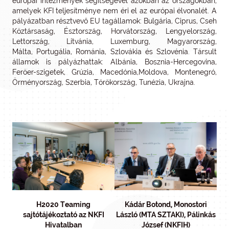
európai intézmények segítségével azokban az országokban,
amelyek KFI teljesítménye nem éri el az európai élvonalét. A
pályázatban résztvevő EU tagállamok: Bulgária, Ciprus, Cseh
Köztársaság, Észtország, Horvátország, Lengyelország,
Lettország, Litvánia, Luxemburg, Magyarország,
Málta, Portugália, Románia, Szlovákia és Szlovénia. Társult
államok is pályázhattak: Albánia, Bosznia-Hercegovina,
Feröer-szigetek, Grúzia, Macedónia,Moldova, Montenegró,
Örményország, Szerbia, Törökország, Tunézia, Ukrajna.
H2020 Teaming
Kádár Botond, Monostori
sajtótájékoztató az NKFI
László (MTA SZTAKI), Pálinkás
Hivatalban
József (NKFIH)