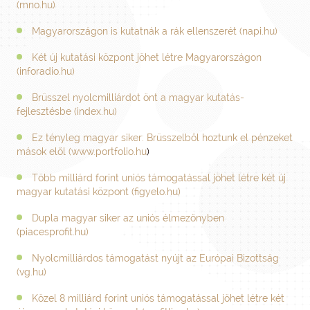
(mno.hu)
Magyarországon is kutatnák a rák ellenszerét (napi.hu)
Két új kutatási központ jöhet létre Magyarországon
(inforadio.hu)
Brüsszel nyolcmilliárdot önt a magyar kutatás-
fejlesztésbe (index.hu)
Ez tényleg magyar siker: Brüsszelből hoztunk el pénzeket
mások elől (
www.portfolio.hu
)
Több milliárd forint uniós támogatással jöhet létre két új
magyar kutatási központ (figyelo.hu)
Dupla magyar siker az uniós élmezőnyben
(piacesprofit.hu)
Nyolcmilliárdos támogatást nyújt az Európai Bizottság
(vg.hu)
Közel 8 milliárd forint uniós támogatással jöhet létre két