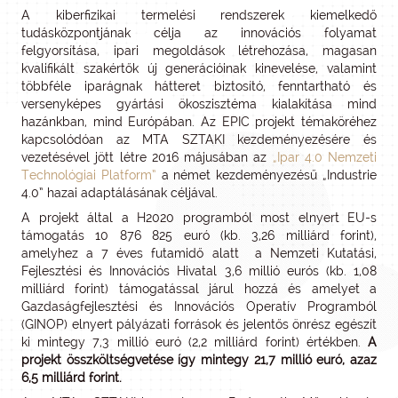
A kiberfizikai termelési rendszerek kiemelkedő
tudásközpontjának célja az innovációs folyamat
felgyorsítása, ipari megoldások létrehozása, magasan
kvalifikált szakértők új generációinak kinevelése, valamint
többféle iparágnak hátteret biztosító, fenntartható és
versenyképes gyártási ökoszisztéma kialakítása mind
hazánkban, mind Európában. Az EPIC projekt témaköréhez
kapcsolódóan az MTA SZTAKI kezdeményezésére és
vezetésével jött létre 2016 májusában az
„Ipar 4.0 Nemzeti
Technológiai Platform”
a német kezdeményezésű „Industrie
4.0” hazai adaptálásának céljával.
A projekt által a H2020 programból most elnyert EU-s
támogatás 10 876 825 euró (kb. 3,26 milliárd forint),
amelyhez a 7 éves futamidő alatt a Nemzeti Kutatási,
Fejlesztési és Innovációs Hivatal 3,6 millió eurós (kb. 1,08
milliárd forint) támogatással járul hozzá és amelyet a
Gazdaságfejlesztési és Innovációs Operatív Programból
(GINOP) elnyert pályázati források és jelentős önrész egészít
ki mintegy 7,3 millió euró (2,2 milliárd forint) értékben.
A
projekt összköltségvetése így mintegy 21,7 millió euró, azaz
6,5 milliárd forint.