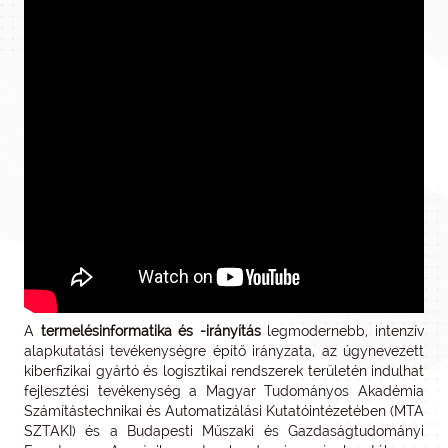
A
termelésinformatika és -irányítás
legmodernebb, intenzív
alapkutatási tevékenységre építő irányzata, az úgynevezett
kiberfizikai gyártó és logisztikai rendszerek területén indulhat
fejlesztési tevékenység a Magyar Tudományos Akadémia
Számítástechnikai és Automatizálási Kutatóintézetében (MTA
SZTAKI) és a Budapesti Műszaki és Gazdaságtudományi