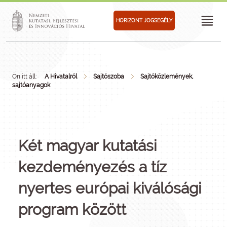
HORIZONT JOGSEGÉLY
Ön itt áll:
A Hivatalról
Sajtószoba
Sajtóközlemények,
sajtóanyagok
Két magyar kutatási
kezdeményezés a tíz
nyertes európai kiválósági
program között