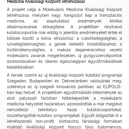
Medicina Kiválósági Központ létrehozása)
A projekt célja a Molekuláris Medicina Kiválósági Központ
létrehozása, melyben nagy hangsúlyt kap a transzlációs
medicina, az alapkutatási eredmények klinikai
alkalmazásának elősegítése. A projektben résztvevő
kutatócsoportok már eddig is jelentős eredményeket értek el
többek között a kóros elhízáshoz, a cukorbetegséghez, a
szívelégtelenséghez, a gének rákkeltő instabilitásához, a
lisztérzékenységhez, a makula degenerációhoz vezető
molekuláris zavarok megértésében, új gyógyszercélpontok
azonosításában és sikeres egészségipari együttműködések
kialakításában.
A tervek szerint az új kiválósági központ kutatási programjai
Szegeden, Budapesten és Debrecenben valósulnak meg,
székhelye az új szegedi innovációs parkban, az ELIPOLIS-
ban kap helyet. A projektben együttműködő intézmények az
első pályázati fázisban feltérképezték a molekuláris
medicina helyzetét hazánkban, azonosították a már meglévő
nemzetközi tekintélyű hazai kutatócsoportokat,
összehangolták kutatási programjaikat. Együtt dolgozták ki a
létrehozandó non-profit, közhasznú társasági formában
működő kiválósági központ hosszú távú tudományos,