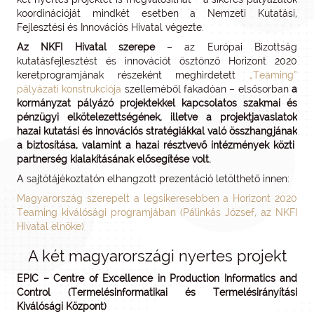
koordinációját mindkét esetben a Nemzeti Kutatási,
Fejlesztési és Innovációs Hivatal végezte.
Az NKFI Hivatal szerepe
– az Európai Bizottság
kutatásfejlesztést és innovációt ösztönző Horizont 2020
keretprogramjának részeként meghirdetett
„Teaming”
pályázati konstrukciója
szelleméből fakadóan – elsősorban
a
kormányzat pályázó projektekkel kapcsolatos szakmai és
pénzügyi elkötelezettségének, illetve a projektjavaslatok
hazai kutatási és innovációs stratégiákkal való összhangjának
a biztosítása, valamint a hazai résztvevő intézmények közti
partnerség kialakításának elősegítése volt.
A sajtótájékoztatón elhangzott prezentáció letölthető innen:
Magyarország szerepelt a legsikeresebben a Horizont 2020
Teaming kiválósági programjában (Pálinkás József, az NKFI
Hivatal elnöke)
A két magyarországi nyertes projekt
EPIC – Centre of Excellence in Production Informatics and
Control (
Termelésinformatikai és Termelésirányítási
Kiválósági Központ
)