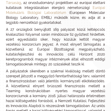
Társaság
, az orvostudományi projektben az európai élettani
kutatások integrálásában élenjáró németországi
Európai
Molekuláris Biológiai Laboratórium
(European Molecular
Biology Laboratory, EMBL) működik közre, és adja át a
legjobb nemzetközi gyakorlatokat.
A 27 országból benyújtott 169 pályázat közül kétlépcsős
kiválasztási folyamat során mindössze tíz győztest hirdettek,
ezért egyedülálló siker, hogy közülük kettőt magyar
vezetésű konzorcium jegyez. A most elnyert támogatás a
közvetlenül az Európai Bizottságnál megpályázható,
kutatásfejlesztési és innovációs célú Horizont 2020
keretprogramból magyar intézmények által elhozott eddigi
támogatásoknak mintegy 20 százalékát teszik ki.
A pályázatok sikerében a szakmai kiválóság mellett döntő
szerepet játszott a meggyőző fenntarthatósági terv, valamint
a finanszírozásban való jelentős kormányzati elköteleződés.
A közvetlenül elnyert brüsszeli finanszírozás mellett a
Teaming konstrukcióban nyertes magyar vezetésű
konzorciumok a kormány 2016. júliusi határozata értelmében
hazai költségvetési forrásból, a Nemzeti Kutatási, Fejlesztési
és Innovációs Alapból is részesülnek támogatásban. Az uniós
forrás mellett a hazai költségvetési támogatással, valamint a