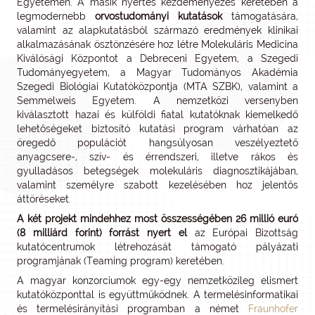
Egyetemen. A másik nyertes kezdeményezés keretében a
legmodernebb
orvostudományi kutatások
támogatására,
valamint az alapkutatásból származó eredmények klinikai
alkalmazásának ösztönzésére hoz létre Molekuláris Medicina
Kiválósági Központot a Debreceni Egyetem, a Szegedi
Tudományegyetem, a Magyar Tudományos Akadémia
Szegedi Biológiai Kutatóközpontja (MTA SZBK), valamint a
Semmelweis Egyetem. A nemzetközi versenyben
kiválasztott hazai és külföldi fiatal kutatóknak kiemelkedő
lehetőségeket biztosító kutatási program várhatóan az
öregedő populációt hangsúlyosan veszélyeztető
anyagcsere-, szív- és érrendszeri, illetve rákos és
gyulladásos betegségek molekuláris diagnosztikájában,
valamint személyre szabott kezelésében hoz jelentős
áttöréseket.
A két projekt mindehhez most összességében 26 millió euró
(8 milliárd forint) forrást nyert el
az Európai Bizottság
kutatócentrumok létrehozását támogató pályázati
programjának (Teaming program) keretében.
A magyar konzorciumok egy-egy nemzetközileg elismert
kutatóközponttal is együttműködnek. A termelésinformatikai
és termelésirányítási programban a német
Fraunhofer