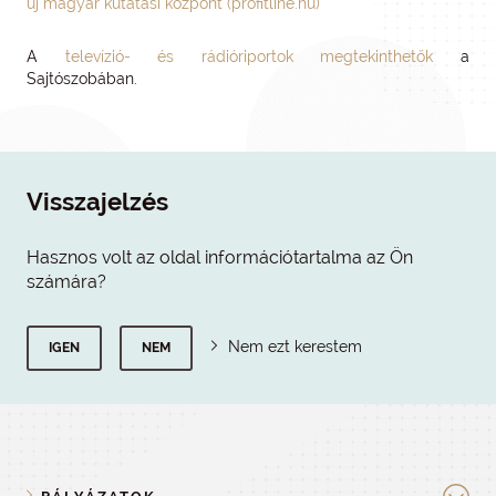
új magyar kutatási központ (profitline.hu)
A
televízió- és rádióriportok megtekinthetők
a
Sajtószobában.
Visszajelzés
Hasznos volt az oldal információtartalma az Ön
számára?
Nem ezt kerestem
IGEN
NEM