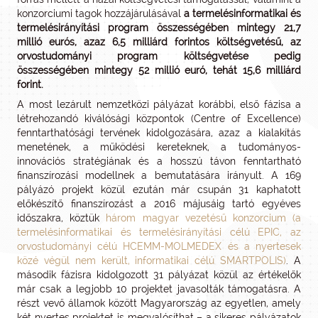
konzorciumi tagok hozzájárulásával
a termelésinformatikai és
termelésirányítási program
összességében mintegy 21,7
millió eurós, azaz 6,5 milliárd forintos költségvetésű,
az
orvostudományi program
költségvetése pedig
összességében mintegy 52 millió euró, tehát 15,6 milliárd
forint.
A most lezárult nemzetközi pályázat korábbi, első fázisa a
létrehozandó kiválósági központok (Centre of Excellence)
fenntarthatósági tervének kidolgozására, azaz a kialakítás
menetének, a működési kereteknek, a tudományos-
innovációs stratégiának és a hosszú távon fenntartható
finanszírozási modellnek a bemutatására irányult. A 169
pályázó projekt közül ezután már csupán 31 kaphatott
előkészítő finanszírozást a 2016 májusáig tartó egyéves
időszakra, köztük
három magyar vezetésű konzorcium (a
termelésinformatikai és termelésirányítási célú EPIC, az
orvostudományi célú HCEMM-MOLMEDEX és a nyertesek
közé végül nem került, informatikai célú SMARTPOLIS)
. A
második fázisra kidolgozott 31 pályázat közül az értékelők
már csak a legjobb 10 projektet javasolták támogatásra. A
részt vevő államok között Magyarország az egyetlen, amely
két nyertes projektet is megvalósíthat – a sikeres pályázatok