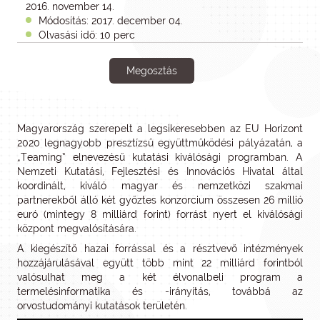
2016. november 14.
Módosítás: 2017. december 04.
Olvasási idő: 10 perc
Megosztás
Magyarország szerepelt a legsikeresebben az EU Horizont
2020 legnagyobb presztízsű együttműködési pályázatán, a
„Teaming” elnevezésű kutatási kiválósági programban. A
Nemzeti Kutatási, Fejlesztési és Innovációs Hivatal által
koordinált, kiváló magyar és nemzetközi szakmai
partnerekből álló két győztes konzorcium összesen 26 millió
euró (mintegy 8 milliárd forint) forrást nyert el kiválósági
központ megvalósítására.
A kiegészítő hazai forrással és a résztvevő intézmények
hozzájárulásával együtt több mint 22 milliárd forintból
valósulhat meg a két élvonalbeli program a
termelésinformatika és -irányítás, továbbá az
orvostudományi kutatások területén.