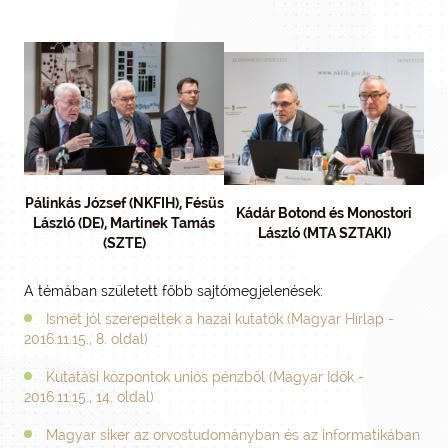
Pálinkás József (NKFIH), Fésüs
Kádár Botond és Monostori
László (DE), Martinek Tamás
László (MTA SZTAKI)
(SZTE)
A témában született főbb sajtómegjelenések:
Ismét jól szerepeltek a hazai kutatók (Magyar Hírlap -
2016.11.15., 8. oldal)
Kutatási központok uniós pénzből (Magyar Idők -
2016.11.15., 14. oldal)
Magyar siker az orvostudományban és az informatikában