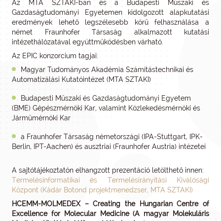
Az MTA SZTAKI-ban és a Budapesti Műszaki és
Gazdaságtudományi Egyetemen kidolgozott alapkutatási
eredmények lehető legszélesebb körű felhasználása a
német Fraunhofer Társaság alkalmazott kutatási
intézethálózatával együttműködésben várható.
Az EPIC konzorcium tagjai:
Magyar Tudományos Akadémia Számítástechnikai és
Automatizálási Kutatóintézet (MTA SZTAKI)
Budapesti Műszaki és Gazdaságtudományi Egyetem
(BME) Gépészmérnöki Kar, valamint Közlekedésmérnöki és
Járműmérnöki Kar
a Fraunhofer Társaság németországi (IPA-Stuttgart, IPK-
Berlin, IPT-Aachen) és ausztriai (Fraunhofer Austria) intézetei
A sajtótájékoztatón elhangzott prezentáció letölthető innen:
Termelésinformatikai és Termelésirányítási Kiválósági
Központ (Kádár Botond projektmenedzser, MTA SZTAKI)
HCEMM-MOLMEDEX – Creating the Hungarian Centre of
Excellence for Molecular Medicine (A magyar
Molekuláris