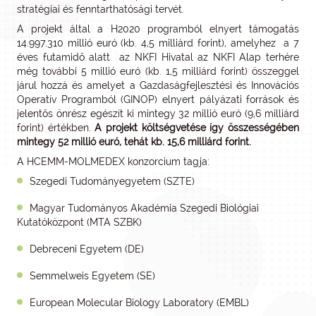
stratégiai és fenntarthatósági tervét.
A projekt által a H2020 programból elnyert támogatás
14.997.310 millió euró (kb. 4,5 milliárd forint), amelyhez a 7
éves futamidő alatt az NKFI Hivatal az NKFI Alap terhére
még további 5 millió euró (kb. 1,5 milliárd forint) összeggel
járul hozzá és amelyet a Gazdaságfejlesztési és Innovációs
Operatív Programból (GINOP) elnyert pályázati források és
jelentős önrész egészít ki mintegy 32 millió euró (9,6 milliárd
forint) értékben.
A projekt költségvetése így összességében
mintegy 52 millió euró, tehát kb. 15,6 milliárd forint.
A HCEMM-MOLMEDEX konzorcium tagja:
Szegedi Tudományegyetem (SZTE)
Magyar Tudományos Akadémia Szegedi Biológiai
Kutatóközpont (MTA SZBK)
Debreceni Egyetem (DE)
Semmelweis Egyetem (SE)
European Molecular Biology Laboratory (EMBL)