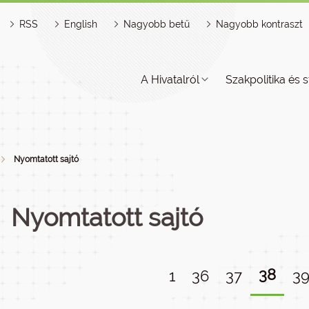
RSS
English
Nagyobb betű
Nagyobb kontraszt
A Hivatalról
Szakpolitika és s
Nyomtatott sajtó
Nyomtatott sajtó
38
1
36
37
3