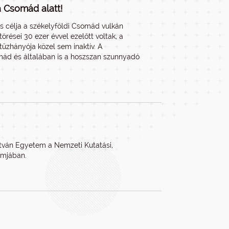
 Csomád alatt!
 célja a székelyföldi Csomád vulkán
rései 30 ezer évvel ezelőtt voltak, a
tűzhányója közel sem inaktív. A
ád és általában is a hoszszan szunnyadó
István Egyetem a Nemzeti Kutatási,
ramjában.