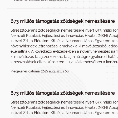
673 milliós támogatás zöldségek nemesítésére
Stressztoleráns zöldségfajok nemesítésére nyert 673 millió fo
Nemzeti Kutatási, Fejlesztési és Innovációs Hivatal (NKFI) Ala
Intézet Zrt., a Flóratom Kft. és a Neumann János Egyetem konz
növényhibridek létrehozása, amelyek a klímaváltozásból adód
ellenállnak. A következő évtizedekben a növénynemesítés irá
klímaváltozás talajszerkezetre, talajminőségre gyakorolt hatá
stresszhatások elleni küzdelem – írja közleményében a konzor
Megjelenés dátuma: 2019. augusztus 06.
673 milliós támogatás zöldségek nemesítésére
Stressztoleráns zöldségfajok nemesítésére nyert 673 millió fo
Nemzeti Kutatási, Fejlesztési és Innovációs Hivatal (NKFI) Ala
Intézet Zrt., a Flóratom Kft. és a Neumann János Egyetem kon