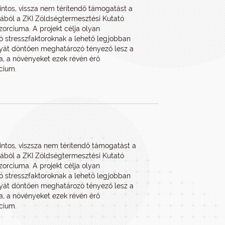
rintos, vissza nem térítendő támogatást a
pjából a ZKI Zöldségtermesztési Kutató
orciuma. A projekt célja olyan
ó stresszfaktoroknak a lehető legjobban
nyát döntően meghatározó tényező lesz a
sa, a növényeket ezek révén érő
cium.
rintos, viszsza nem térítendő támogatást a
pjából a ZKI Zöldségtermesztési Kutató
orciuma. A projekt célja olyan
ó stresszfaktoroknak a lehető legjobban
nyát döntően meghatározó tényező lesz a
sa, a növényeket ezek révén érő
cium.