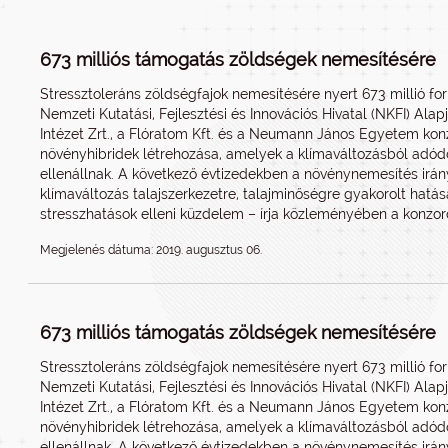
673 milliós támogatás zöldségek nemesítésére
Stressztoleráns zöldségfajok nemesítésére nyert 673 millió fo
Nemzeti Kutatási, Fejlesztési és Innovációs Hivatal (NKFI) Ala
Intézet Zrt., a Flóratom Kft. és a Neumann János Egyetem konz
növényhibridek létrehozása, amelyek a klímaváltozásból adód
ellenállnak. A következő évtizedekben a növénynemesítés irá
klímaváltozás talajszerkezetre, talajminőségre gyakorolt hatá
stresszhatások elleni küzdelem – írja közleményében a konzor
Megjelenés dátuma: 2019. augusztus 06.
673 milliós támogatás zöldségek nemesítésére
Stressztoleráns zöldségfajok nemesítésére nyert 673 millió fo
Nemzeti Kutatási, Fejlesztési és Innovációs Hivatal (NKFI) Ala
Intézet Zrt., a Flóratom Kft. és a Neumann János Egyetem konz
növényhibridek létrehozása, amelyek a klímaváltozásból adód
ellenállnak. A következő évtizedekben a növénynemesítés irá