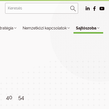
tratégia
Nemzetközi kapcsolatok
Sajtószoba
9
40
54