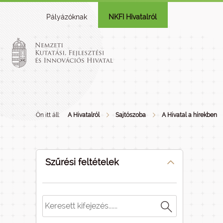
Pályázóknak
NKFI Hivatalról
Ön itt áll:
A Hivatalról
Sajtószoba
A Hivatal a hírekben
Szűrési feltételek