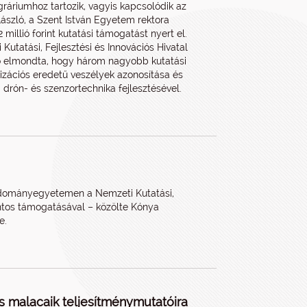
gráriumhoz tartozik, vagyis kapcsolódik az
László, a Szent István Egyetem rektora
illió forint kutatási támogatást nyert el.
Kutatási, Fejlesztési és Innovációs Hivatal
ló elmondta, hogy három nagyobb kutatási
ilizációs eredetű veszélyek azonosítása és
 drón- és szenzortechnika fejlesztésével.
Tudományegyetemen a Nemzeti Kutatási,
rintos támogatásával – közölte Kónya
e.
és malacaik teljesítménymutatóira