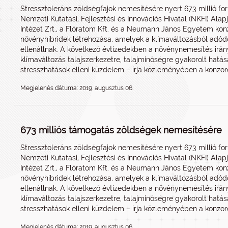
Stressztoleráns zöldségfajok nemesítésére nyert 673 millió fo
Nemzeti Kutatási, Fejlesztési és Innovációs Hivatal (NKFI) Ala
Intézet Zrt., a Flóratom Kft. és a Neumann János Egyetem konz
növényhibridek létrehozása, amelyek a klímaváltozásból adód
ellenállnak. A következő évtizedekben a növénynemesítés irá
klímaváltozás talajszerkezetre, talajminőségre gyakorolt hatá
stresszhatások elleni küzdelem – írja közleményében a konzor
Megjelenés dátuma: 2019. augusztus 06.
673 milliós támogatás zöldségek nemesítésére
Stressztoleráns zöldségfajok nemesítésére nyert 673 millió fo
Nemzeti Kutatási, Fejlesztési és Innovációs Hivatal (NKFI) Ala
Intézet Zrt., a Flóratom Kft. és a Neumann János Egyetem konz
növényhibridek létrehozása, amelyek a klímaváltozásból adód
ellenállnak. A következő évtizedekben a növénynemesítés irá
klímaváltozás talajszerkezetre, talajminőségre gyakorolt hatá
stresszhatások elleni küzdelem – írja közleményében a konzor
Megjelenés dátuma: 2019. augusztus 06.