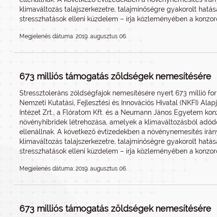
klímaváltozás talajszerkezetre, talajminőségre gyakorolt hatá
stresszhatások elleni küzdelem – írja közleményében a konzor
Megjelenés dátuma: 2019. augusztus 06.
673 milliós támogatás zöldségek nemesítésére
Stressztoleráns zöldségfajok nemesítésére nyert 673 millió fo
Nemzeti Kutatási, Fejlesztési és Innovációs Hivatal (NKFI) Ala
Intézet Zrt., a Flóratom Kft. és a Neumann János Egyetem konz
növényhibridek létrehozása, amelyek a klímaváltozásból adód
ellenállnak. A következő évtizedekben a növénynemesítés irá
klímaváltozás talajszerkezetre, talajminőségre gyakorolt hatá
stresszhatások elleni küzdelem – írja közleményében a konzor
Megjelenés dátuma: 2019. augusztus 06.
673 milliós támogatás zöldségek nemesítésére