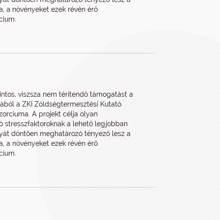
sa, a növényeket ezek révén érő
cium.
rintos, viszsza nem térítendő támogatást a
pjából a ZKI Zöldségtermesztési Kutató
orciuma. A projekt célja olyan
ó stresszfaktoroknak a lehető legjobban
nyát döntően meghatározó tényező lesz a
sa, a növényeket ezek révén érő
cium.