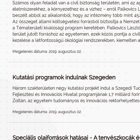
Számos olyan feladat van a civil biztonság területén, ami az a
élelmiszerekhez, a környezethez és a vízhez – erről Palkovics 
beszélt abból az alkalomból, hogy az intézmény több mint 452 m
Az összeget állami költségvetési forrásból biztosítja a Nemzeti 
a Tématerületi kiválósági program keretében. Palkovics Lász
terület jutott forráshoz az egyetemen, ezek közös pontja a civ
kezelése a létfontosságú ökológiai rendszerekben, kiemelten a
Megjelenés dátuma: 2019. augusztus 02.
Kutatási programok indulnak Szegeden
Három szakterületen négy kutatási projekt indul a Szegedi 
Fejlesztési és Innovációs Hivatal programjának 1,7 milliárd fo
Zoltán, az egyetem tudományos és innovációs rektorhelyettes
Megjelenés dátuma: 2019. augusztus 02.
Speciális olajforrások hatásai - A tenyészkocák 