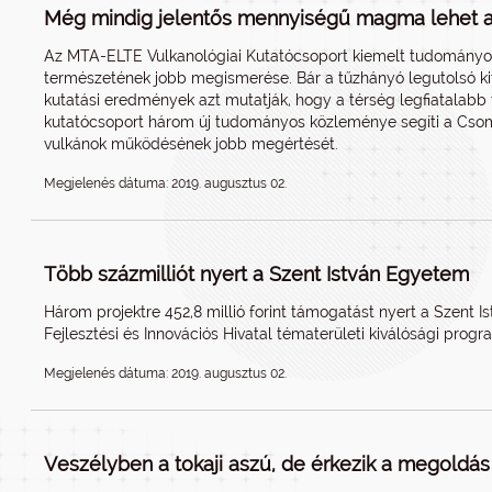
Még mindig jelentős mennyiségű magma lehet a
Az MTA-ELTE Vulkanológiai Kutatócsoport kiemelt tudományos
természetének jobb megismerése. Bár a tűzhányó legutolsó kitö
kutatási eredmények azt mutatják, hogy a térség legfiatalabb 
kutatócsoport három új tudományos közleménye segíti a Csom
vulkánok működésének jobb megértését.
Megjelenés dátuma: 2019. augusztus 02.
Több százmilliót nyert a Szent István Egyetem
Három projektre 452,8 millió forint támogatást nyert a Szent 
Fejlesztési és Innovációs Hivatal tématerületi kiválósági prog
Megjelenés dátuma: 2019. augusztus 02.
Veszélyben a tokaji aszú, de érkezik a megoldás