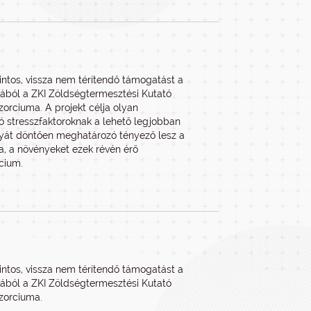
rintos, vissza nem térítendő támogatást a
pjából a ZKI Zöldségtermesztési Kutató
orciuma. A projekt célja olyan
ó stresszfaktoroknak a lehető legjobban
nyát döntően meghatározó tényező lesz a
sa, a növényeket ezek révén érő
cium.
rintos, vissza nem térítendő támogatást a
pjából a ZKI Zöldségtermesztési Kutató
zorciuma.