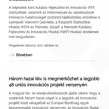
A teljesebb körű kutatás-fejlesztési és innovációs (KFI)
statisztikák, valamint az intézmények és vállalkozások
innováció-tudatosságát ösztönző tájékoztatás erősítése is
szerepelt Vukovich Gabriella, a Központi Statisztikai
Hivatal (KSH) és Pálinkás József, a Nemzeti Kutatási,
Fejlesztési és Innovációs Hivatal (NKFI Hivatal) elnökének
mai tárgyalásán.
Megjelenés dátuma: 2017. október 05.
Bővebben
Három hazai kkv is megmérkőzhet a legjobb
48 uniós innovációs projekt versenyén
A magyar kis- és középvállalkozások újabb sikere, hogy a
szakértők három hazai céget is a legjobb 48 innovációs
projekt közé válogattak az Európai Bizottság egyik
legrangosabb innovációs versenyén, az Innovációs Radar