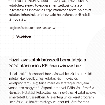
forint volt az NKFI Alapból a hazai vállalkozásoknak,
kutatóhelyeknek, továbbá a nemzetközi kutatás-
fejlesztési és innovációs együttműködésekre, valamint
kutatási infrastruktúrákhoz való hozzáférésre kifizetett
támogatás.
Megjelenés dátuma: 2018. január 04.
Bővebben
Hazai javaslatok brüsszeli bemutatója a
2020 utáni uniós KFI finanszírozáshoz
Hazai szakértői csoport bevonásával készült a 2021-től
induló, kilencedik uniós kutatási és innovációs
keretprogram (FP9) tartalmára és stratégiai irányaira
vonatkozó magyar álláspont, amelyet Pálinkás József, a
Nemzeti Kutatási, Fejlesztési és Innovációs Hivatal elnöke
ismertetett Brüsszelben. A jelenlegi uniós keretprogram
2014 és 2020 között mintegy 24 ezer milliárd forintos