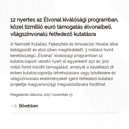
12 nyertes az Élvonal kiválósági programban,
közel tízmillió euró támogatás élvonalbeli,
világszínvonalú felfedező kutatásra
A Nemzeti Kutatási, Fejlesztési és Innovációs Hivatal által
kidolgozott és első ízben meghirdetett, 3 milliárd forint
keretösszegű „Élvonal” kiválósági programban 12
kutatócsoport-vezető nyert el egyenként 150 és 300
millió forint közötti támogatást, amelyet a következő öt
évben kutatócsoportja létrehozására vagy bővítésére és
világszínvonalú eredményeket ígérő felfedező kutatási
projektje magyarországi megvalósítására fordíthat.
Megjelenés dátuma: 2017. november 13.
Bővebben