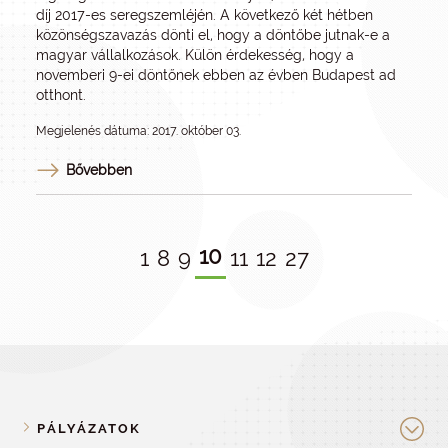
díj 2017-es seregszemléjén. A következő két hétben
közönségszavazás dönti el, hogy a döntőbe jutnak-e a
magyar vállalkozások. Külön érdekesség, hogy a
novemberi 9-ei döntőnek ebben az évben Budapest ad
otthont.
Megjelenés dátuma: 2017. október 03.
Bővebben
10
1
8
9
11
12
27
PÁLYÁZATOK