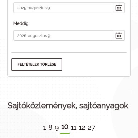
Meddig
FELTÉTELEK TÖRLÉSE
Sajtóközlemények, sajtóanyagok
10
1
8
9
11
12
27