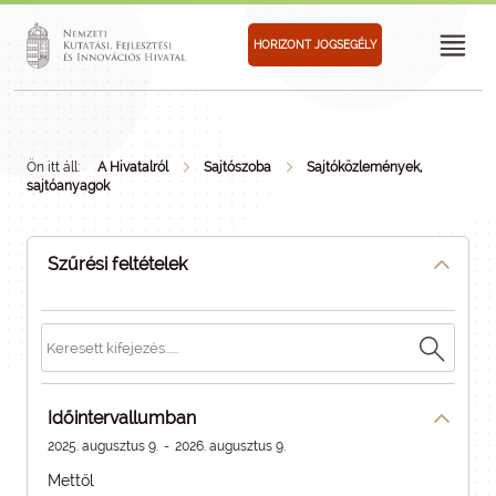
HORIZONT JOGSEGÉLY
Ön itt áll:
A Hivatalról
Sajtószoba
Sajtóközlemények,
sajtóanyagok
Szűrési feltételek
Időintervallumban
2025. augusztus 9.
-
2026. augusztus 9.
Mettől