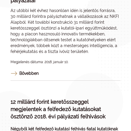
pályázatai
Az utóbbi két évhez hasonlóan idén is jelentős forrásra,
30 milliárd forintra pályázhatnak a vállalkozások az NKFI
Alapból. Két további konstrukció 31 milliárd forint
keretösszeggel ösztönzi a kutatói-ipari együttműködést,
hogy a piacon hasznosuló innovatív termékekben,
technológiákban öltsenek testet a kutatóhelyeken elért
eredmények, többek közt a mesterséges intelligencia, a
fehérjekutatás és a tiszta ivóvíz területén.
Megjelenés dátuma: 2018. január 10.
Bővebben
12 milliárd forint keretösszeggel
megjelentek a felfedező kutatásokat
ösztönző 2018. évi pályázati felhívások
Négyből két felfedező kutatási felhívás fiatal kutatóknak