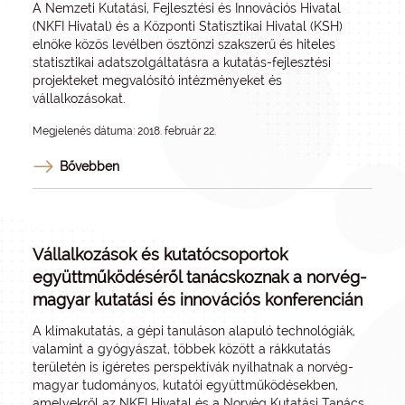
A Nemzeti Kutatási, Fejlesztési és Innovációs Hivatal
(NKFI Hivatal) és a Központi Statisztikai Hivatal (KSH)
elnöke közös levélben ösztönzi szakszerű és hiteles
statisztikai adatszolgáltatásra a kutatás-fejlesztési
projekteket megvalósító intézményeket és
vállalkozásokat.
Megjelenés dátuma: 2018. február 22.
Bővebben
Vállalkozások és kutatócsoportok
együttműködéséről tanácskoznak a norvég-
magyar kutatási és innovációs konferencián
A klímakutatás, a gépi tanuláson alapuló technológiák,
valamint a gyógyászat, többek között a rákkutatás
területén is ígéretes perspektívák nyílhatnak a norvég-
magyar tudományos, kutatói együttműködésekben,
amelyekről az NKFI Hivatal és a Norvég Kutatási Tanács