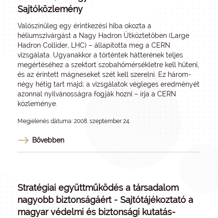
Sajtóközlemény
Valószínűleg egy érintkezési hiba okozta a
héliumszivárgást a Nagy Hadron Ütköztetőben (Large
Hadron Collider, LHC) – állapította meg a CERN
vizsgálata. Ugyanakkor a történtek hátterének teljes
megértéséhez a szektort szobahőmérsékletre kell hűteni,
és az érintett mágneseket szét kell szerelni. Ez három-
négy hétig tart majd; a vizsgálatok végleges eredményét
azonnal nyilvánosságra fogják hozni – írja a CERN
közleménye.
Megjelenés dátuma: 2008. szeptember 24.
Bővebben
Stratégiai együttműködés a társadalom
nagyobb biztonságáért - Sajtótájékoztató a
magyar védelmi és biztonsági kutatás-