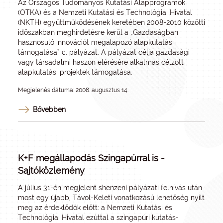
Az Országos Tudományos Kutatási Alapprogramok
(OTKA) és a Nemzeti Kutatási és Technológiai Hivatal
(NKTH) együttműködésének keretében 2008-2010 közötti
időszakban meghirdetésre kerül a „Gazdaságban
hasznosuló innovációt megalapozó alapkutatás
támogatása” c. pályázat. A pályázat célja gazdasági
vagy társadalmi haszon elérésére alkalmas célzott
alapkutatási projektek támogatása.
Megjelenés dátuma: 2008. augusztus 14.
Bővebben
K+F megállapodás Szingapúrral is -
Sajtóközlemény
A július 31-én megjelent shenzeni pályázati felhívás után
most egy újabb, Távol-Keleti vonatkozású lehetőség nyílt
meg az érdeklődők előtt: a Nemzeti Kutatási és
Technológiai Hivatal ezúttal a szingapúri kutatás-