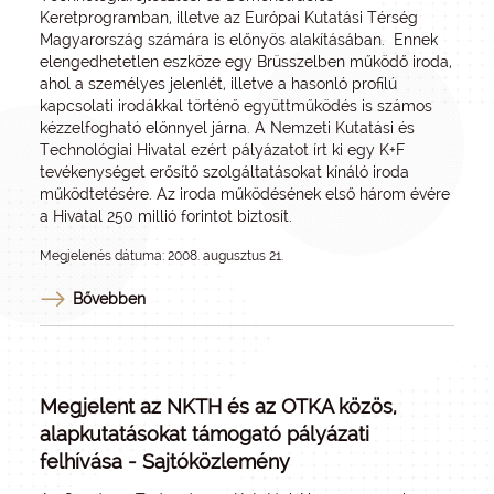
Keretprogramban, illetve az Európai Kutatási Térség
Magyarország számára is előnyös alakításában. Ennek
elengedhetetlen eszköze egy Brüsszelben működő iroda,
ahol a személyes jelenlét, illetve a hasonló profilú
kapcsolati irodákkal történő együttműködés is számos
kézzelfogható előnnyel járna. A Nemzeti Kutatási és
Technológiai Hivatal ezért pályázatot írt ki egy K+F
tevékenységet erősítő szolgáltatásokat kínáló iroda
működtetésére. Az iroda működésének első három évére
a Hivatal 250 millió forintot biztosít.
Megjelenés dátuma: 2008. augusztus 21.
Bővebben
Megjelent az NKTH és az OTKA közös,
alapkutatásokat támogató pályázati
felhívása - Sajtóközlemény