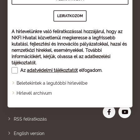
A hírlevelünkre való feliratkozással hozzájárul, hogy az
NKFI Hivatal közvetlenül megkeresse a legfrissebb
kutatási, fejlesztési és innovációs pályázatokkal, hazai és
nemzetközi hírekkel, eseményekkel. További
információkért, kérjük, olvassa el az
adatkezelési
tájékoztatót
.
Az
adatvédelmi tájékoztatót
elfogadom.
Beletekintek a legutóbbi hírlevélbe
Oldaltérkép
Hírlevél archívum
Nagyobb betű
RSS feliratkozás
English version