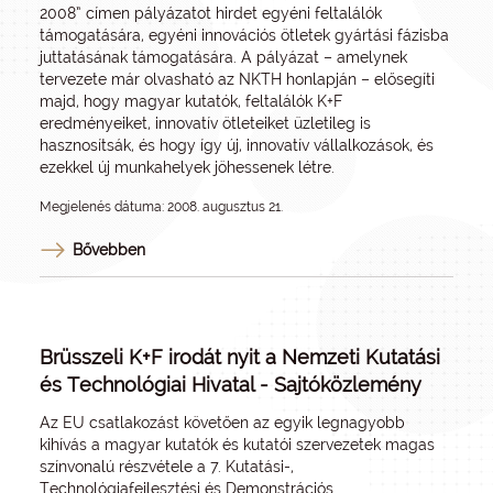
2008” címen pályázatot hirdet egyéni feltalálók
támogatására, egyéni innovációs ötletek gyártási fázisba
juttatásának támogatására. A pályázat – amelynek
tervezete már olvasható az NKTH honlapján – elősegíti
majd, hogy magyar kutatók, feltalálók K+F
eredményeiket, innovatív ötleteiket üzletileg is
hasznosítsák, és hogy így új, innovatív vállalkozások, és
ezekkel új munkahelyek jöhessenek létre.
Megjelenés dátuma: 2008. augusztus 21.
Bővebben
Brüsszeli K+F irodát nyit a Nemzeti Kutatási
és Technológiai Hivatal - Sajtóközlemény
Az EU csatlakozást követően az egyik legnagyobb
kihívás a magyar kutatók és kutatói szervezetek magas
színvonalú részvétele a 7. Kutatási-,
Technológiafejlesztési és Demonstrációs