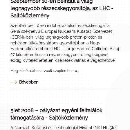
Szeptember 10-én beindul a világ
legnagyobb részecskegyorsítója, az LHC -
Sajtóközlemény
Szeptember 10-én indul el az első részecskesugár a
Genfi székhelyű E urópai Nukleáris Kutatási Szervezet
(CERN)-ben világ legnagyobb proton-proton és
nehézion ütközőnyalábos gyorsítójában a Nagy
Hadronütköztetőben (LHC – Large Hadron Collider). Az új
27 kilométer hosszú részecskegyorsító segítségével
eddig kivitelezhetetlen kísérletek válnak elvégezhetővé.
Megjelenés dátuma: 2008. szeptember 04.
Bővebben
5let 2008 – pályázat egyéni feltalálók
támogatására - Sajtóközlemény
A Nemzeti Kutatási és Technológiai Hivatal (NKTH) „5let