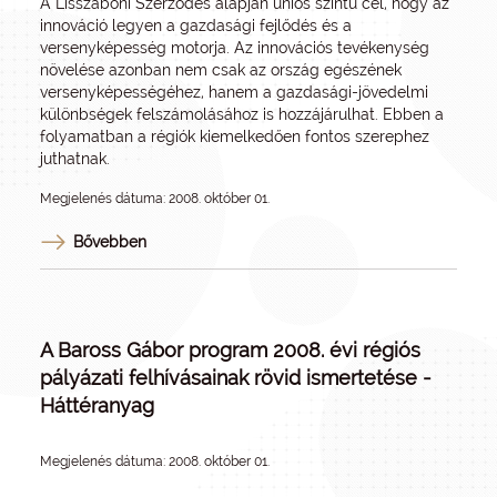
A Lisszaboni Szerződés alapján uniós szintű cél, hogy az
innováció legyen a gazdasági fejlődés és a
versenyképesség motorja. Az innovációs tevékenység
növelése azonban nem csak az ország egészének
versenyképességéhez, hanem a gazdasági-jövedelmi
különbségek felszámolásához is hozzájárulhat. Ebben a
folyamatban a régiók kiemelkedően fontos szerephez
juthatnak.
Megjelenés dátuma: 2008. október 01.
Bővebben
A Baross Gábor program 2008. évi régiós
pályázati felhívásainak rövid ismertetése -
Háttéranyag
Megjelenés dátuma: 2008. október 01.