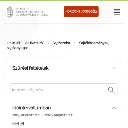
HORIZONT JOGSEGÉLY
Ön itt áll:
A Hivatalról
Sajtószoba
Sajtóközlemények,
sajtóanyagok
Szűrési feltételek
Időintervallumban
2025. augusztus 6.
-
2026. augusztus 6.
Mettől