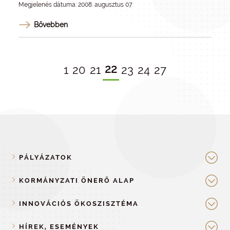
Megjelenés dátuma: 2008. augusztus 07.
Bővebben
22
1
20
21
23
24
27
PÁLYÁZATOK
KORMÁNYZATI ÖNERŐ ALAP
INNOVÁCIÓS ÖKOSZISZTÉMA
HÍREK, ESEMÉNYEK