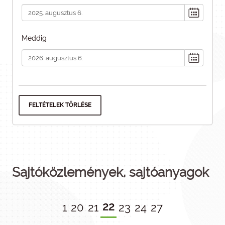
Meddig
FELTÉTELEK TÖRLÉSE
Sajtóközlemények, sajtóanyagok
22
1
20
21
23
24
27