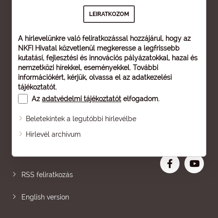
A hírlevelünkre való feliratkozással hozzájárul, hogy az
NKFI Hivatal közvetlenül megkeresse a legfrissebb
kutatási, fejlesztési és innovációs pályázatokkal, hazai és
nemzetközi hírekkel, eseményekkel. További
információkért, kérjük, olvassa el az
adatkezelési
tájékoztatót
.
Az
adatvédelmi tájékoztatót
elfogadom.
Beletekintek a legutóbbi hírlevélbe
Oldaltérkép
Hírlevél archívum
Nagyobb betű
RSS feliratkozás
English version