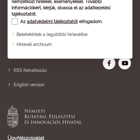
nemzetközi hírekkel, eseményekkel. További
információkért, kérjük, olvassa el az
adatkezelési
tájékoztatót
.
Az
adatvédelmi tájékoztatót
elfogadom.
Beletekintek a legutóbbi hírlevélbe
Oldaltérkép
Hírlevél archívum
Nagyobb betű
RSS feliratkozás
English version
Ügyfélszolgálat