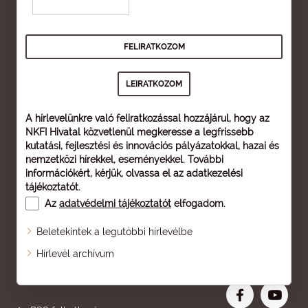
A hírlevelünkre való feliratkozással hozzájárul, hogy az
NKFI Hivatal közvetlenül megkeresse a legfrissebb
kutatási, fejlesztési és innovációs pályázatokkal, hazai és
nemzetközi hírekkel, eseményekkel. További
információkért, kérjük, olvassa el az
adatkezelési
tájékoztatót
.
Az
adatvédelmi tájékoztatót
elfogadom.
Beletekintek a legutóbbi hírlevélbe
Oldaltérkép
Hírlevél archívum
Nagyobb betű