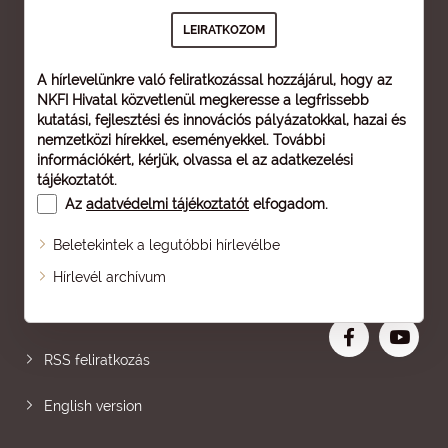
A hírlevelünkre való feliratkozással hozzájárul, hogy az
NKFI Hivatal közvetlenül megkeresse a legfrissebb
kutatási, fejlesztési és innovációs pályázatokkal, hazai és
nemzetközi hírekkel, eseményekkel. További
információkért, kérjük, olvassa el az
adatkezelési
tájékoztatót
.
Az
adatvédelmi tájékoztatót
elfogadom.
Beletekintek a legutóbbi hírlevélbe
Oldaltérkép
Hírlevél archívum
Nagyobb betű
RSS feliratkozás
English version