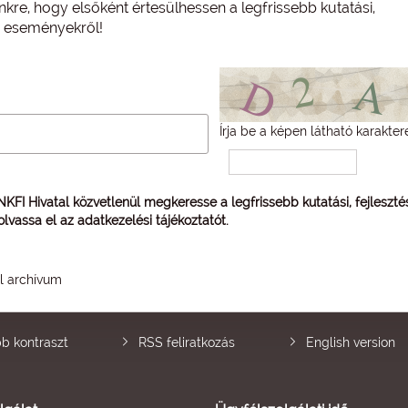
nkre, hogy elsőként értesülhessen a legfrissebb kutatási,
és eseményekről!
Írja be a képen látható karakter
 NKFI Hivatal közvetlenül megkeresse a legfrissebb kutatási, fejleszt
 olvassa el az
adatkezelési tájékoztatót
.
él archívum
b kontraszt
RSS feliratkozás
English version