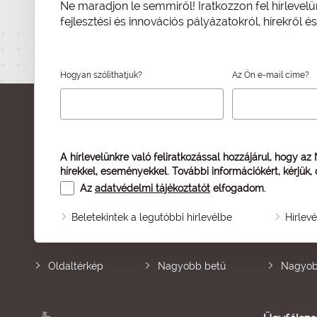
Ne maradjon le semmiről! Iratkozzon fel hírlevelü
fejlesztési és innovációs pályázatokról, hírekről 
Hogyan szólíthatjuk?
Az Ön e-mail címe?
A hírlevelünkre való feliratkozással hozzájárul, hogy az
hírekkel, eseményekkel. További információkért, kérjük,
Az
adatvédelmi tájékoztatót
elfogadom.
Beletekintek a legutóbbi hírlevélbe
Hírlev
Oldaltérkép
Nagyobb betű
Nagyob