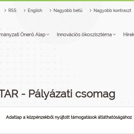
RSS
English
Nagyobb betű
Nagyobb kontraszt
mányzati Önerő Alap
Innovációs ökoszisztéma
Híre
TAR - Pályázati csomag
Adatlap a közpénzekből nyújtott támogatások átláthatóságához