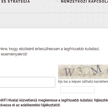
 ÉS STRATÉGIA
NEMZETKÖZI KAPCSOL
nkre, hogy elsőként értesülhessen a legfrissebb kutatási,
és eseményekről!
Írja be a képen látható karakter
 NKFI Hivatal közvetlenül megkeresse a legfrissebb kutatási, fejleszt
 olvassa el az
adatkezelési tájékoztatót
.