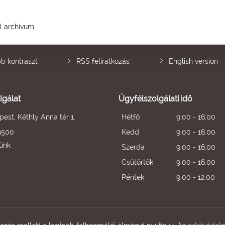
él archívum
b kontraszt
RSS feliratkozás
English version
lgálat
Ügyfélszolgálati idő
est, Kéthly Anna tér 1.
Hétfő
9:00 - 16:00
9500
Kedd
9:00 - 16:00
künk
Szerda
9:00 - 16:00
Csütörtök
9:00 - 16:00
Péntek
9:00 - 12:00