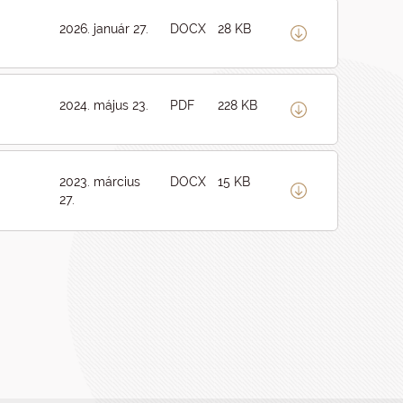
2026. január 27.
DOCX
28 KB
2024. május 23.
PDF
228 KB
2023. március
DOCX
15 KB
27.