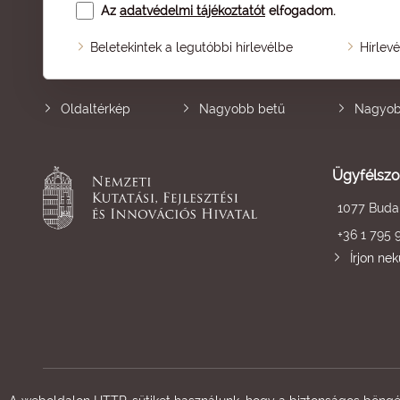
Az
adatvédelmi tájékoztatót
elfogadom.
Beletekintek a legutóbbi hírlevélbe
Hírlev
Oldaltérkép
Nagyobb betű
Nagyob
Ügyfélszo
1077 Budap
+36 1 795 
Írjon ne