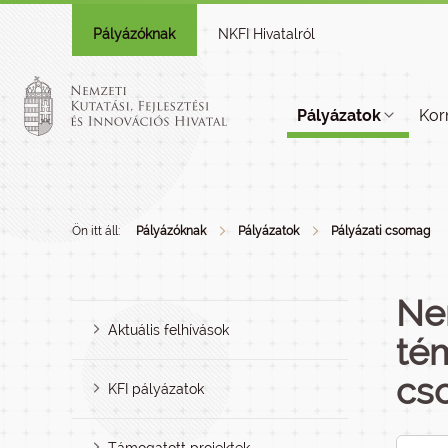
Pályázóknak
NKFI Hivatalról
Pályázatok
Kor
Ön itt áll:
Pályázóknak
Pályázatok
Pályázati csomag
Ne
Aktuális felhívások
té
cs
KFI pályázatok