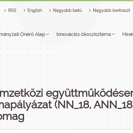
RSS
English
Nagyobb betű
Nagyobb kontraszt
mányzati Önerő Alap
Innovációs ökoszisztéma
Híre
mzetközi együttműködésen 
mapályázat (NN_18, ANN_18,
omag