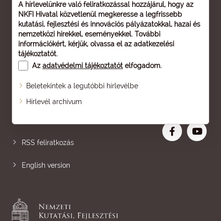
A hírlevelünkre való feliratkozással hozzájárul, hogy az
NKFI Hivatal közvetlenül megkeresse a legfrissebb
kutatási, fejlesztési és innovációs pályázatokkal, hazai és
nemzetközi hírekkel, eseményekkel. További
információkért, kérjük, olvassa el az
adatkezelési
tájékoztatót
.
Az
adatvédelmi tájékoztatót
elfogadom.
Beletekintek a legutóbbi hírlevélbe
Oldaltérkép
Hírlevél archívum
Nagyobb betű
RSS feliratkozás
English version