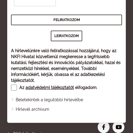
A hírlevelünkre való feliratkozással hozzájárul, hogy az
NKFI Hivatal közvetlenül megkeresse a legfrissebb
kutatási, fejlesztési és innovációs pályázatokkal, hazai és
nemzetközi hírekkel, eseményekkel. További
információkért, kérjük, olvassa el az
adatkezelési
tájékoztatót
.
Az
adatvédelmi tájékoztatót
elfogadom.
Beletekintek a legutóbbi hírlevélbe
Oldaltérkép
Hírlevél archívum
Nagyobb betű