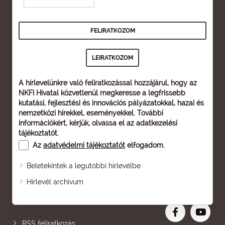
A hírlevelünkre való feliratkozással hozzájárul, hogy az
NKFI Hivatal közvetlenül megkeresse a legfrissebb
kutatási, fejlesztési és innovációs pályázatokkal, hazai és
nemzetközi hírekkel, eseményekkel. További
információkért, kérjük, olvassa el az
adatkezelési
tájékoztatót
.
Az
adatvédelmi tájékoztatót
elfogadom.
Beletekintek a legutóbbi hírlevélbe
Oldaltérkép
Hírlevél archívum
Nagyobb betű
RSS feliratkozás