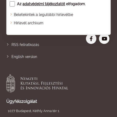
Az
adatvédelmi tájékoztatót
elfogadom.
Beletekintek a legutóbbi hírlevélbe
Oldaltérkép
Hírlevél archívum
Nagyobb betű
RSS feliratkozás
English version
Ügyfélszolgálat
1077 Budapest, Kéthly Anna tér 1.