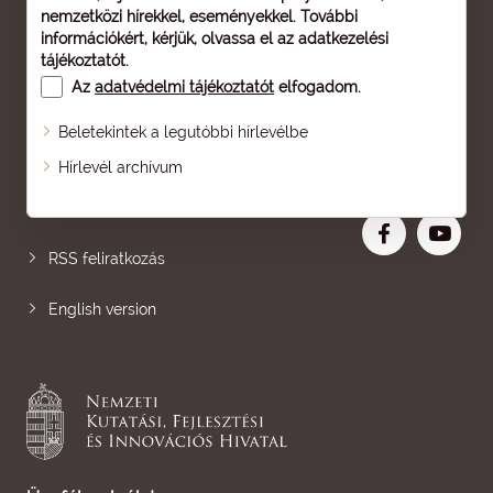
nemzetközi hírekkel, eseményekkel. További
információkért, kérjük, olvassa el az
adatkezelési
tájékoztatót
.
Az
adatvédelmi tájékoztatót
elfogadom.
Beletekintek a legutóbbi hírlevélbe
Oldaltérkép
Hírlevél archívum
Nagyobb betű
RSS feliratkozás
English version