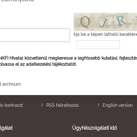
Írja be a képen látható karakter
 NKFI Hivatal közvetlenül megkeresse a legfrissebb kutatási, fejleszt
 olvassa el az
adatkezelési tájékoztatót
.
él archívum
b kontraszt
RSS feliratkozás
English version
lgálat
Ügyfélszolgálati idő