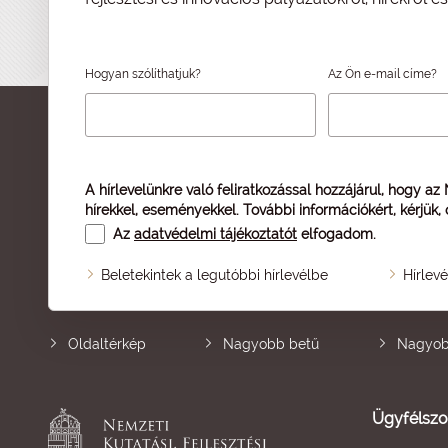
Hogyan szólíthatjuk?
Az Ön e-mail címe?
A hírlevelünkre való feliratkozással hozzájárul, hogy az
hírekkel, eseményekkel. További információkért, kérjük,
Az
adatvédelmi tájékoztatót
elfogadom.
Beletekintek a legutóbbi hírlevélbe
Hírlev
Oldaltérkép
Nagyobb betű
Nagyob
Ügyfélszo