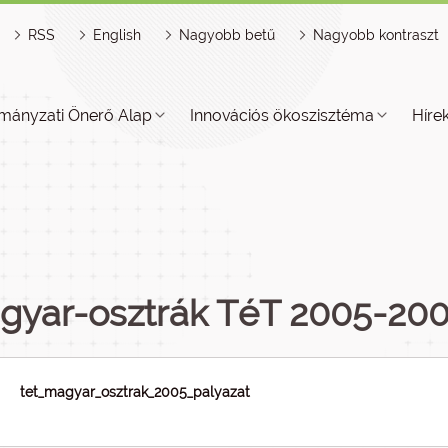
RSS
English
Nagyobb betű
Nagyobb kontraszt
mányzati Önerő Alap
Innovációs ökoszisztéma
Híre
gyar-osztrák TéT 2005-200
tet_magyar_osztrak_2005_palyazat