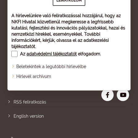
A hírlevelünkre való feliratkozással hozzájárul, hogy az
NKFI Hivatal közvetlenül megkeresse a legfrissebb
kutatási, fejlesztési és innovációs pályázatokkal, hazai és
nemzetközi hírekkel, eseményekkel. További
információkért, kérjük, olvassa el az
adatkezelési
tájékoztatót
.
Az
adatvédelmi tájékoztatót
elfogadom.
Beletekintek a legutóbbi hírlevélbe
Oldaltérkép
Hírlevél archívum
Nagyobb betű
RSS feliratkozás
English version