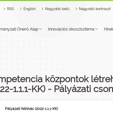
RSS
English
Nagyobb betű
Nagyobb kontraszt
mányzati Önerő Alap
Innovációs ökoszisztéma
Híre
mpetencia központok létreh
22-1.1.1-KK) - Pályázati cs
Pályázati felhívás (2022-1.1.1-KK)