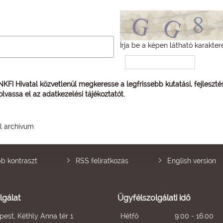
Írja be a képen látható karakter
 NKFI Hivatal közvetlenül megkeresse a legfrissebb kutatási, fejleszt
 olvassa el az
adatkezelési tájékoztatót
.
él archívum
b kontraszt
RSS feliratkozás
English version
lgálat
Ügyfélszolgálati idő
est, Kéthly Anna tér 1.
Hétfő
9:00 - 16:00