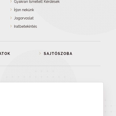
Gyakran Ismételt Kérdések
Írjon nekünk
Jogorvoslat
Iratbetekintés
ATOK
SAJTÓSZOBA