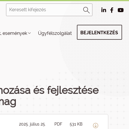
BEJELENTKEZÉS
k, események
Ügyfélszolgálat
ozása és fejlesztése
omag
2025. július 25.
PDF
531 KB