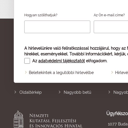
Hogyan szólíthatjuk?
Az Ön e-mail címe?
A hírlevelünkre való feliratkozással hozzájárul, hogy az
hírekkel, eseményekkel. További információkért, kérjük,
Az
adatvédelmi tájékoztatót
elfogadom.
Beletekintek a legutóbbi hírlevélbe
Hírlev
Oldaltérkép
Nagyobb betű
Nagyob
Ügyfélszo
1077 Budap