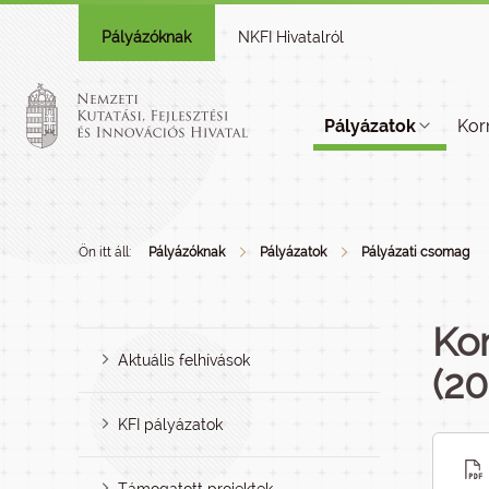
Pályázóknak
NKFI Hivatalról
Pályázatok
Kor
Ön itt áll:
Pályázóknak
Pályázatok
Pályázati csomag
Ko
Aktuális felhívások
(20
KFI pályázatok