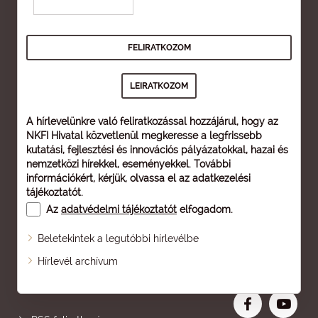
A hírlevelünkre való feliratkozással hozzájárul, hogy az
NKFI Hivatal közvetlenül megkeresse a legfrissebb
kutatási, fejlesztési és innovációs pályázatokkal, hazai és
nemzetközi hírekkel, eseményekkel. További
információkért, kérjük, olvassa el az
adatkezelési
tájékoztatót
.
Az
adatvédelmi tájékoztatót
elfogadom.
Beletekintek a legutóbbi hírlevélbe
Oldaltérkép
Hírlevél archívum
Nagyobb betű