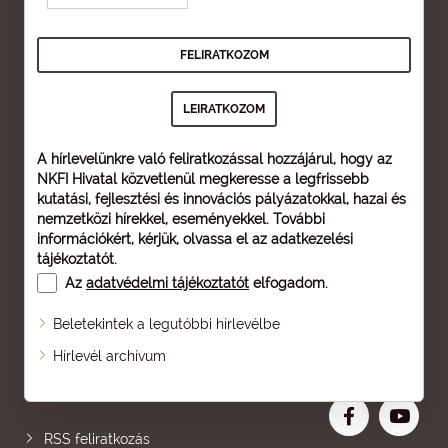
A hírlevelünkre való feliratkozással hozzájárul, hogy az
NKFI Hivatal közvetlenül megkeresse a legfrissebb
kutatási, fejlesztési és innovációs pályázatokkal, hazai és
nemzetközi hírekkel, eseményekkel. További
információkért, kérjük, olvassa el az
adatkezelési
tájékoztatót
.
Az
adatvédelmi tájékoztatót
elfogadom.
Beletekintek a legutóbbi hírlevélbe
Oldaltérkép
Hírlevél archívum
Nagyobb betű
RSS feliratkozás