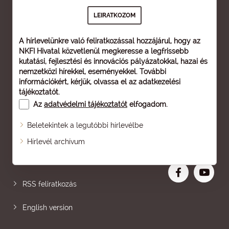
A hírlevelünkre való feliratkozással hozzájárul, hogy az
NKFI Hivatal közvetlenül megkeresse a legfrissebb
kutatási, fejlesztési és innovációs pályázatokkal, hazai és
nemzetközi hírekkel, eseményekkel. További
információkért, kérjük, olvassa el az
adatkezelési
tájékoztatót
.
Az
adatvédelmi tájékoztatót
elfogadom.
Beletekintek a legutóbbi hírlevélbe
Oldaltérkép
Hírlevél archívum
Nagyobb betű
RSS feliratkozás
English version